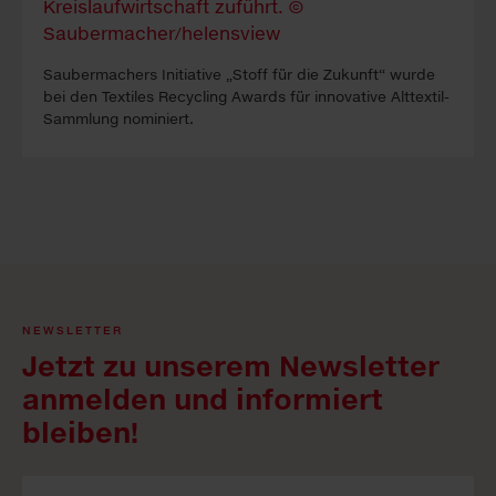
Sauber­machers In­itia­tive „Stoff für die Zukunft“ wur­de
bei den Tex­tiles Re­cy­cling A­wards für in­nova­tive Alt­tex­til-
Samm­lung no­mi­niert.
NEWSLETTER
Jetzt zu unserem Newsletter
anmelden und informiert
bleiben!