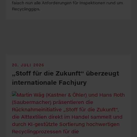
faiach nun alle An­forder­ung­en für In­spekt­ion­en rund um
Re­cyc­ling­gips.
20. JULI 2026
„Stoff für die Zukunft“ ü­ber­zeugt
in­ter­na­tio­nale Fach­jury