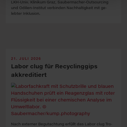
LKH-Univ. Kli­ni­kum Graz, Sauber­macher-Out­sour­cing
und Odilien-In­stitut ver­binden Nach­haltig­keit mit ge­
lebter In­klus­ion.
21. JULI 2026
Labor clug für Recyclinggips
akkreditiert
Nach ex­ter­ner Be­gutacht­ung erfüllt das La­bor clug Tro­