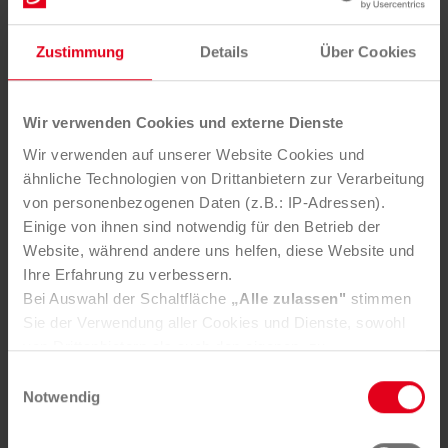
Auf unserem Flickr-Account finden Sie alle Fotos in
Zustimmung
Details
Über Cookies
Druckqualität.
MEHR AUF FLICKR
Wir verwenden Cookies und externe Dienste
Wir verwenden auf unserer Website Cookies und
ähnliche Technologien von Drittanbietern zur Verarbeitung
von personenbezogenen Daten (z.B.: IP-Adressen).
Einige von ihnen sind notwendig für den Betrieb der
Website, während andere uns helfen, diese Website und
Ihre Erfahrung zu verbessern.
Kontakt
Bei Auswahl der Schaltfläche
„Alle zulassen"
stimmen
Sie der Verwendung aller Cookies und Dienste, sowohl
von Drittanbietern als auch den eigenen, zu.
Bei Presseanfragen wenden Sie sich bitte an:
In der Registerkarte
„Details“
haben Sie die Möglichkeit,
Einwilligungsauswahl
selbst zu entscheiden, welche Cookies-Setzung Sie
Notwendig
Mag. Bernadette Triebl-Wurzenberger
akzeptieren.
b.triebl@saubermacher.at
Selbstverständlich können Sie über Consent Button in