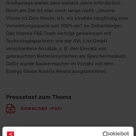
Großanlage waren zwei weitere Jahre erforderlich.
Doch am Ziel ist man noch lange nicht. „Unsere
Vision ist Zero Waste, d.h. wir streben langfristig eine
Verwertungsquote von 100% an“, so Ziehenberger.
Das interne F&E-Team verfolgt gemeinsam mit
Technologiepartnern wie der AVL List GmbH
verschiedene Ansätze, z. B. den Einsatz von
gebrauchten Batteriesystemen als Speichermedium.
Dafür wurde Saubermacher im Vorjahr mit dem
Energy Globe Austria Award ausgezeichnet.
Pressetext zum Thema
DOWNLOAD (PDF)
Impressionen