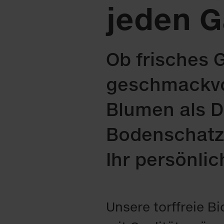
jeden G
Ob frisches
geschmackvo
Blumen als D
Bodenschatz l
Ihr persönlic
Unsere torffreie B