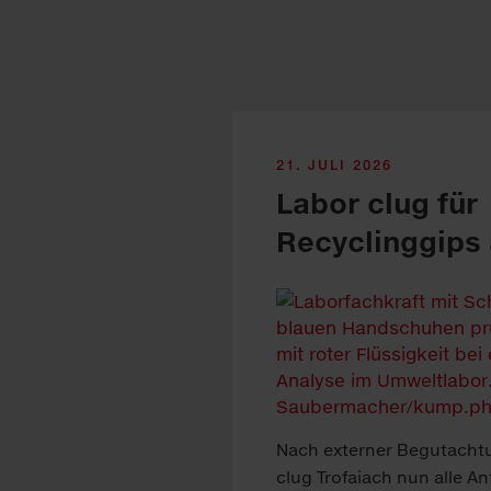
21. JULI 2026
Labor clug für
Recyclinggips 
Nach ex­ter­ner Be­gutacht­
clug Tro­faiach nun alle An­