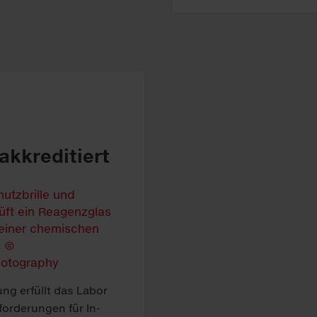
akkreditiert
ung erfüllt das La­bor
forder­ung­en für In­