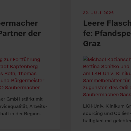
22. JULI 2026
ber­macher
Leere Fla­sch
Part­ner der
fe: Pfand­sp
Graz
her GmbH stärkt mit
LKH-Univ. Kli­ni­kum 
rvice­qualität, Arbeits­
sour­cing und Odilien-
chaft in der Re­gion.
haltig­keit mit ge­lebter