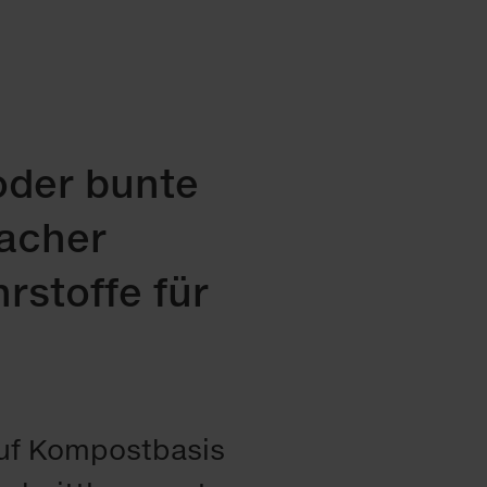
oder bunte
macher
rstoffe für
 auf Kompostbasis