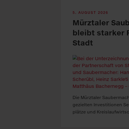
5. AUGUST 2026
Mürztaler Sau
bleibt starker 
Stadt
Die Mürztaler Sauber­mac
ge­zielten In­vest­itionen Se
plätze und Kreis­lauf­wirt­s