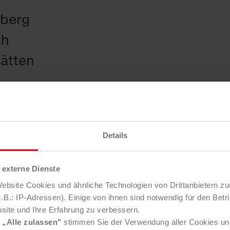
nberg
ch
ätten
Details
externe Dienste
bsite Cookies und ähnliche Technologien von Drittanbietern zu
B.: IP-Adressen). Einige von ihnen sind notwendig für den Betr
Saubermacher
site und Ihre Erfahrung zu verbessern.
e
„Alle zulassen"
stimmen Sie der Verwendung aller Cookies un