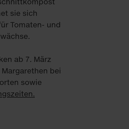
nschnittkompost
et sie sich
 für Tomaten- und
ewächse.
ken ab 7. März
 Margarethen bei
orten sowie
ngszeiten.