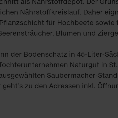
chnitt als Nährstoffdepot. Der Grü
ichen Nährstoffkreislauf. Daher eign
 Pflanzschicht für Hochbeete sowie
eerensträucher, Blumen und Zierg
nn der Bodenschatz in 45-Liter-Säc
Tochterunternehmen Naturgut in St.
n ausgewählten Saubermacher-Stand
r geht’s zu den
Adressen inkl. Öffnu