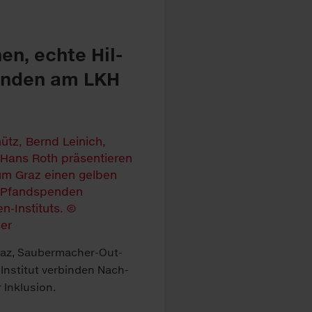
­en, echte Hil­
en­den am LKH
Graz, Sauber­macher-Out­
In­stitut ver­binden Nach­
 In­klus­ion.