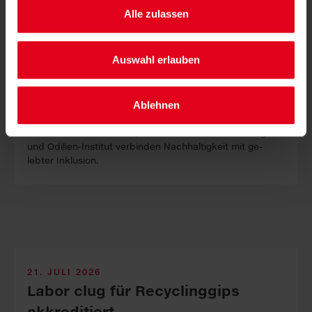
Alle zulassen
Auswahl erlauben
Ablehnen
LKH-Univ. Kli­ni­kum Graz, Sauber­macher-Out­sour­cing
und Odilien-In­stitut ver­binden Nach­haltig­keit mit ge­
lebter In­klus­ion.
21. JULI 2026
Labor clug für Recyclinggips
akkreditiert