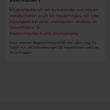
Nach ex­ter­ner Be­gutacht­ung erfüllt das La­bor clug Tro­
faiach nun alle An­forder­ung­en für In­spekt­ion­en rund um
Re­cyc­ling­gips.