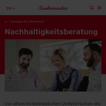
Zum Inhalt springen
DE
Leistungen für Unternehmen
Nachhaltigkeits­beratung
Vor allem im betrieblichen Umfeld rücken die