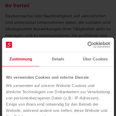
Ihr Vorteil
Saubermacher lebt Nachhaltigkeit seit Jahrzehnten
und unterstützt Unternehmen dabei, die sozialen und
ökologischen Auswirkungen ihrer Tätigkeiten aktiv zu
managen und zu kommunizieren. Sie profitieren von
unserem Spezial-Know-how und einer raschen,
zielgerichteten Umsetzung.
Zustimmung
Details
Über Cookies
Nutzen der jahrzehntelangen Erfahrung im
Bereich Umwelt- und
Nachhaltigkeitsmanagement
Wir verwenden Cookies und externe Dienste
Sicherung von Zugang zu Kapital und
Wir verwenden auf unserer Website Cookies und
Finanzierung durch eine durchdachte ESG-
ähnliche Technologien von Drittanbietern zur Verarbeitung
Performance
von personenbezogenen Daten (z.B.: IP-Adressen).
Vertrauensförderung bei Ihren Kunden und
Einige von ihnen sind notwendig für den Betrieb der
Stakeholdern
Website, während andere uns helfen, diese Website und
Sensibilisierung Ihrer Mitarbeiter