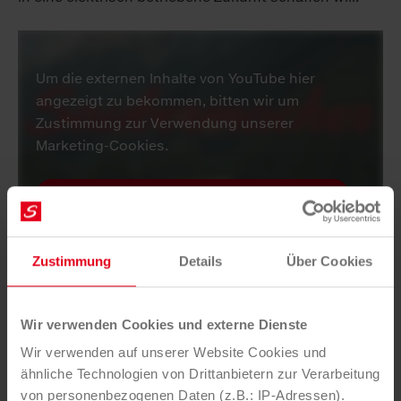
Um die externen Inhalte von YouTube hier
angezeigt zu bekommen, bitten wir um
Zustimmung zur Verwendung unserer
Marketing-Cookies.
COOKIE-EINSTELLUNGEN ANPASSEN
AUF YOUTUBE ANSEHEN
Zustimmung
Details
Über Cookies
Wir verwenden Cookies und externe Dienste
Wir verwenden auf unserer Website Cookies und
ähnliche Technologien von Drittanbietern zur Verarbeitung
von personenbezogenen Daten (z.B.: IP-Adressen).