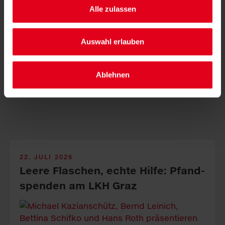
Alle zulassen
Auswahl erlauben
Die Mürztaler Sauber­macher GmbH stärkt mit ge­zielten
In­vest­itionen Service­qualität, Arbeits­plätze und Kreis­
lauf­wirt­schaft in der Re­gion.
Ablehnen
22. JULI 2026
Leere Fla­sch­en, echte Hil­fe: Pfand­
spen­den am LKH Graz