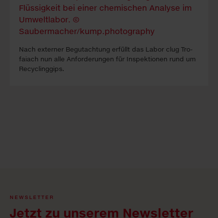
Nach ex­ter­ner Be­gutacht­ung erfüllt das La­bor clug Tro­
faiach nun alle An­forder­ung­en für In­spekt­ion­en rund um
Re­cyc­ling­gips.
NEWSLETTER
Jetzt zu unserem Newsletter