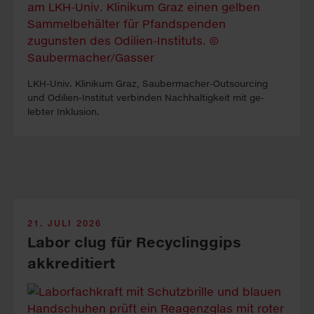
LKH-Univ. Kli­ni­kum Graz, Sauber­macher-Out­sour­cing
und Odilien-In­stitut ver­binden Nach­haltig­keit mit ge­
lebter In­klus­ion.
21. JULI 2026
Labor clug für Recyclinggips
akkreditiert