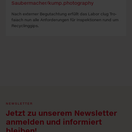
Nach ex­ter­ner Be­gutacht­ung erfüllt das La­bor clug Tro­
faiach nun alle An­forder­ung­en für In­spekt­ion­en rund um
Re­cyc­ling­gips.
NEWSLETTER
Jetzt zu unserem Newsletter
anmelden und informiert
bleiben!