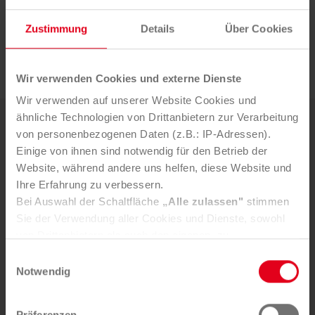
Wichtige Links
Recycling Pfand Österreich
Zustimmung
Details
Über Cookies
EWP-Portal
Wir verwenden Cookies und externe Dienste
Wir verwenden auf unserer Website Cookies und
ähnliche Technologien von Drittanbietern zur Verarbeitung
Weitere News
von personenbezogenen Daten (z.B.: IP-Adressen).
Einige von ihnen sind notwendig für den Betrieb der
Website, während andere uns helfen, diese Website und
5. AUGUST 2026
Ihre Erfahrung zu verbessern.
Mürztaler Sauber­macher bleibt
Bei Auswahl der Schaltfläche
„Alle zulassen"
stimmen
starker Part­ner der Stadt
Sie der Verwendung aller Cookies und Dienste, sowohl
von Drittanbietern als auch den eigenen, zu.
In der Registerkarte
„Details“
haben Sie die Möglichkeit,
Einwilligungsauswahl
selbst zu entscheiden, welche Cookies-Setzung Sie
Notwendig
akzeptieren.
Selbstverständlich können Sie über Consent Button in
Präferenzen