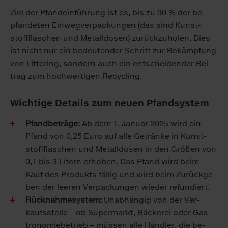
Ziel der Pfand­ein­füh­rung ist es, bis zu 90 % der be­
pfan­de­ten Ein­weg­ver­pa­ckun­gen (das sind Kunst­
stoff­fla­schen und Me­tall­do­sen) zu­rück­zu­ho­len. Dies
ist nicht nur ein be­deu­ten­der Schritt zur Be­kämp­fung
von Lit­te­ring, son­dern auch ein ent­schei­den­der Bei­
trag zum hoch­wer­ti­gen Re­cy­cling.
Wichtige Details zum neuen Pfandsystem
Pfand­be­trä­ge:
Ab dem 1. Ja­nu­ar 2025 wird ein
Pfand von 0,25 Eu­ro auf al­le Ge­trän­ke in Kunst­
stoff­fla­schen und Me­tall­do­sen in den Grö­ßen von
0,1 bis 3 Li­tern er­ho­ben. Das Pfand wird beim
Kauf des Pro­dukts fäl­lig und wird beim Zu­rück­ge­
ben der lee­ren Ver­pa­ckun­gen wie­der re­fun­diert.
Rück­nah­me­sys­tem:
Un­ab­hän­gig von der Ver­
kaufs­stel­le – ob Su­per­markt, Bä­cke­rei oder Gas­
tro­no­mie­be­trieb – müs­sen al­le Händ­ler, die be­