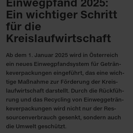
Einwegpfand 2025:
Ein wichtiger Schritt
für die
Kreislaufwirtschaft
Ab dem 1. Ja­nu­ar 2025 wird in Ös­ter­reich
ein neu­es Ein­weg­pfand­sys­tem für Ge­trän­
ke­ver­pa­ckun­gen ein­ge­führt, das ei­ne wich­
ti­ge Maß­nah­me zur För­de­rung der Kreis­
lauf­wirt­schaft dar­stellt. Durch die Rück­füh­
rung und das Re­cy­cling von Ein­weg­ge­trän­
ke­ver­pa­ckun­gen wird nicht nur der Res­
sour­cen­ver­brauch ge­senkt, son­dern auch
die Um­welt ge­schützt.