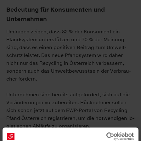
Bedeutung für Konsumenten und
Unternehmen
Um­fra­gen zei­gen, dass 82 % der Kon­su­ment ein
Pfand­sys­tem un­ter­stüt­zen und 70 % der Mei­nung
sind, dass es ei­nen po­si­ti­ven Bei­trag zum Um­welt­
schutz leis­tet. Das neue Pfand­sys­tem wird da­her
nicht nur das Re­cy­cling in Ös­ter­reich ver­bes­sern,
son­dern auch das Um­welt­be­wusst­sein der Ver­brau­
cher för­dern.
Un­ter­neh­men sind be­reits auf­ge­for­dert, sich auf die
Ver­än­de­run­gen vor­zu­be­rei­ten. Rück­neh­mer sol­len
sich schon jetzt auf dem EWP-Por­tal von Re­cy­cling
Pfand Ös­ter­reich re­gis­trie­ren, um die not­wen­di­gen lo­
gis­ti­schen Ab­läu­fe zu or­ga­ni­sie­ren.