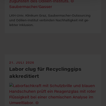
LKH-Univ. Kli­ni­kum Graz, Sauber­macher-Out­sour­cing
und Odilien-In­stitut ver­binden Nach­haltig­keit mit ge­
lebter In­klus­ion.
21. JULI 2026
Labor clug für Recyclinggips
akkreditiert