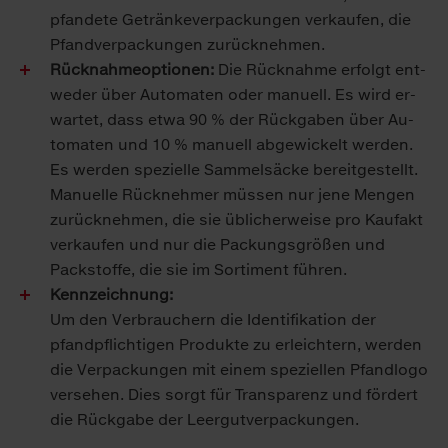
pfan­de­te Ge­trän­ke­ver­pa­ckun­gen ver­kau­fen, die
Pfand­ver­pa­ckun­gen zu­rück­neh­men.
Rück­nah­me­op­tio­nen:
Die Rück­nah­me er­folgt ent­
we­der über Au­to­ma­ten oder ma­nu­ell. Es wird er­
war­tet, dass et­wa 90 % der Rück­ga­ben über Au­
to­ma­ten und 10 % ma­nu­ell ab­ge­wi­ckelt wer­den.
Es wer­den spe­zi­el­le Sam­mel­sä­cke be­reit­ge­stellt.
Ma­nu­el­le Rück­neh­mer müs­sen nur je­ne Men­gen
zu­rück­neh­men, die sie üb­li­cher­wei­se pro Kauf­akt
ver­kau­fen und nur die Pa­ckungs­grö­ßen und
Pack­stof­fe, die sie im Sor­ti­ment füh­ren.
Kenn­zeich­nung:
Um den Ver­brau­chern die Iden­ti­fi­ka­ti­on der
pfand­pflich­ti­gen Pro­duk­te zu er­leich­tern, wer­den
die Ver­pa­ckun­gen mit ei­nem spe­zi­el­len Pfand­lo­go
ver­se­hen. Dies sorgt für Trans­pa­renz und för­dert
die Rück­ga­be der Leer­gut­ver­pa­ckun­gen.