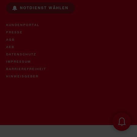
NOTDIENST WÄHLEN
KUNDENPORTAL
PRESSE
AGB
AEB
DATENSCHUTZ
IMPRESSUM
BARRIEREFREIHEIT
HINWEISGEBER
Öl- & U