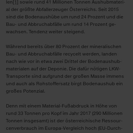
len
[1]
so­wie rund 41 Mil­lio­nen Ton­nen Aus­hub­ma­te­ri­
al der größ­te Ab­fall­er­zeu­ger Ös­ter­reichs. Seit 2015
sind die Bo­den­aus­hü­be um rund 24 Pro­zent und die
Bau- und Ab­bruch­ab­fäl­le um rund 14 Pro­zent ge­
wach­sen. Ten­denz wei­ter stei­gend.
Wäh­rend be­reits über 80 Pro­zent der mi­ne­ra­li­schen
Bau- und Ab­bruch­ab­fäl­le re­cy­celt wer­den, lan­den
nach wie vor in et­wa zwei Drit­tel der Bo­den­aus­hub­
ma­te­ria­len auf der De­po­nie. Die da­für nö­ti­gen LKW-
Trans­por­te sind auf­grund der gro­ßen Mas­se im­mens
und auch als Roh­stof­fer­satz birgt Bo­den­aus­hub ein
gro­ßes Po­ten­zi­al.
Denn mit ei­nem Ma­te­ri­al-Fuß­ab­druck in Hö­he von
rund 33 Ton­nen pro Kopf im Jahr 2017 (290 Mil­lio­nen
Ton­nen ins­ge­samt) ist der ös­ter­rei­chi­sche Res­sour­
cen­ver­brauch im Eu­ro­pa-Ver­gleich hoch (EU-Durch­