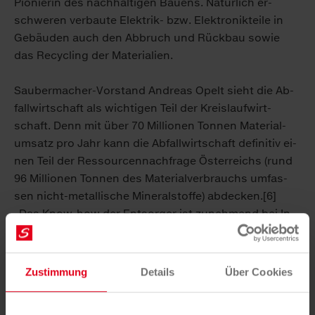
Pio­nie­rin des nach­hal­ti­gen Bau­ens. Na­tür­lich er­
schwe­ren ver­bau­te Elek­trik- bzw. Elek­tro­niktei­le in
Ge­bäu­den auch den Ab­bruch und Rück­bau so­wie
das Re­cy­cling der Ma­te­ria­li­en.
Sau­ber­ma­cher-Vor­stand An­dre­as Opelt sieht die Ab­
fall­wirt­schaft als wich­ti­gen Teil der Kreis­lauf­wirt­
schaft. Denn mit über 70 Mil­lio­nen Ton­nen Ma­te­ri­al­
um­satz pro Jahr kann die Ab­fall­wirt­schaft de­fi­ni­tiv ei­
nen Teil der Res­sour­cen­nach­fra­ge Ös­ter­reichs (rund
96 Mil­lio­nen Ton­nen des Ma­te­ri­al­ver­brauchs um­fas­
sen nicht-me­tal­li­sche Mi­ne­ral­stof­fe) ab­de­cken.[6]
„Das Know-how der Ent­sor­ger ist zu­neh­mend bei In­
dus­trie und pro­du­zie­ren­dem Ge­wer­be ge­fragt, um
neue Lö­sun­gen zur Wie­der­ver­wer­tung zu fin­den“, so
Opelt über die stei­gen­de Nach­fra­ge nach Be­ra­tungs­
Zustimmung
Details
Über Cookies
leis­tun­gen und Zu­sam­men­ar­beit. Den­noch sei der
Re­cy­clingroh­stoff nach wie vor in ei­ni­gen Din­gen be­