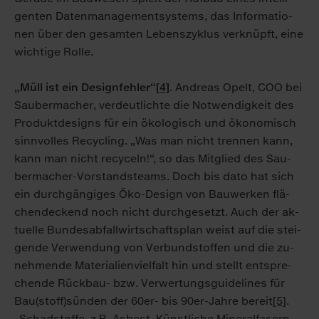
gen­ten Da­ten­ma­nage­ment­sys­tems, das In­for­ma­tio­
nen über den ge­sam­ten Le­bens­zy­klus ver­knüpft, ei­ne
wich­ti­ge Rol­le.
„Müll ist ein Designfehler“
[4]
. An­dre­as Opelt, COO bei
Sau­ber­ma­cher, ver­deut­lich­te die Not­wen­dig­keit des
Pro­dukt­de­signs für ein öko­lo­gisch und öko­no­misch
sinn­vol­les Re­cy­cling. „Was man nicht tren­nen kann,
kann man nicht re­cy­celn!“, so das Mit­glied des Sau­
ber­ma­cher-Vor­stands­teams. Doch bis da­to hat sich
ein durch­gän­gi­ges Öko-De­sign von Bau­wer­ken flä­
chen­de­ckend noch nicht durch­ge­setzt. Auch der ak­
tu­el­le Bun­des­ab­fall­wirt­schafts­plan weist auf die stei­
gen­de Ver­wen­dung von Ver­bund­stof­fen und die zu­
neh­men­de Ma­te­ria­li­en­viel­falt hin und stellt ent­spre­
chen­de Rück­bau- bzw. Ver­wer­tungs­gui­de­lines für
Bau(stoff)sün­den der 60er- bis 90er-Jah­re be­reit
[5]
.
„Schad­stof­fe, z.B. As­best, Künst­li­che Mi­ne­ral­fa­sern