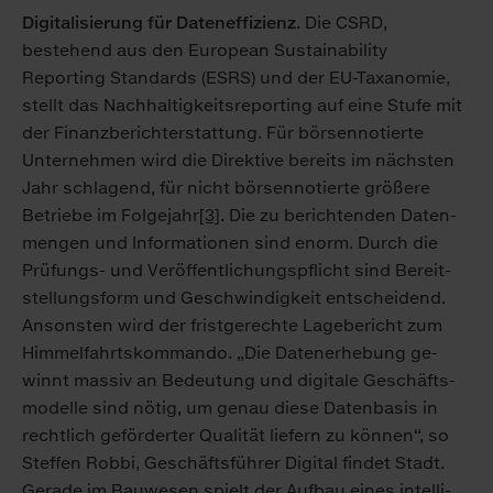
Digitalisierung für Dateneffizienz.
Die CSRD,
bestehend aus den European Sustainability
Reporting Standards (ESRS) und der EU-Taxanomie,
stellt das Nachhaltigkeitsreporting auf eine Stufe mit
der Finanzberichterstattung. Für börsennotierte
Unternehmen wird die Direktive bereits im nächsten
Jahr schlagend, für nicht börsennotierte größere
Betriebe im Folgejahr
[3]
. Die zu be­rich­ten­den Da­ten­
men­gen und In­for­ma­tio­nen sind enorm. Durch die
Prü­fungs- und Ver­öf­fent­li­chungs­pflicht sind Be­reit­
stel­lungs­form und Ge­schwin­dig­keit ent­schei­dend.
An­sons­ten wird der frist­ge­rech­te La­ge­be­richt zum
Him­mel­fahrts­kom­man­do. „Die Da­ten­er­he­bung ge­
winnt mas­siv an Be­deu­tung und di­gi­ta­le Ge­schäfts­
mo­del­le sind nö­tig, um ge­nau die­se Da­ten­ba­sis in
recht­lich ge­för­der­ter Qua­li­tät lie­fern zu kön­nen“, so
Stef­fen Rob­bi, Ge­schäfts­füh­rer Di­gi­tal fin­det Stadt.
Ge­ra­de im Bau­we­sen spielt der Auf­bau ei­nes in­tel­li­