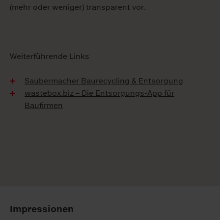
(mehr oder we­ni­ger) trans­pa­rent vor.
Weiterführende Links
Saubermacher Baurecycling & Entsorgung
wastebox.biz – Die Entsorgungs-App für
Baufirmen
Impressionen