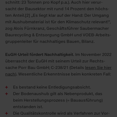
schnitt: 23 Ton­nen pro Kopf p.a.). Auch hier ver­ur­
sacht der Bau­sek­tor mit rund 14 Pro­zent den höchs­
ten An­teil.[2] „Es liegt klar auf der Hand: Der Um­gang
mit Aus­hub­ma­te­ri­al ist für den Kli­ma­schutz re­le­vant!“,
zog Alois Fürn­kranz, Ge­schäfts­füh­rer Sau­ber­ma­cher
Bau­re­cy­cling & Ent­sor­gung GmbH und VO­EB-Ar­beits­
grup­pen­lei­ter für nach­hal­ti­ges Bau­en, Bi­lanz.
EuGH-Urteil fördert Nach­haltig­keit.
Im November 2022
über­rascht der EuGH mit seinem Urteil zur Rechts­
sache Porr Bau GmbH; C-238/21 (Details
lesen Sie hier
nach
). Wesentliche Er­kennt­nisse beim kon­kreten Fall:
Es bestand keine Ent­ledigungs­absicht.
Der Bodenaushub gilt als Neben­produkt, das
beim Her­stellung­sprozess (= Bauausführung)
entstanden ist.
Die Qualitäts­kontrolle wird als Verfahren zur Vor­