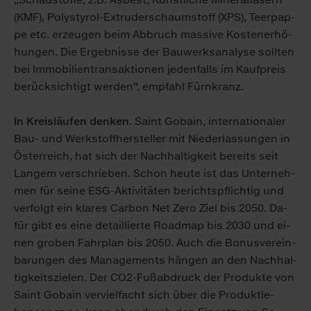
(KMF), Po­ly­sty­rol-Ex­tru­der­schaum­stoff (XPS), Teer­pap­
pe etc. er­zeu­gen beim Ab­bruch mas­si­ve Kos­ten­er­hö­
hun­gen. Die Er­geb­nis­se der Bau­werks­ana­ly­se soll­ten
bei Im­mo­bi­li­en­trans­ak­tio­nen je­den­falls im Kauf­preis
be­rück­sich­tigt wer­den“, emp­fahl Fürn­kranz.
In Kreis­läufen denken.
Saint Go­bain, in­ter­na­tio­na­ler
Bau- und Werk­stoff­her­stel­ler mit Nie­der­las­sun­gen in
Ös­ter­reich, hat sich der Nach­hal­tig­keit be­reits seit
Lan­gem ver­schrie­ben. Schon heu­te ist das Un­ter­neh­
men für sei­ne ESG-Ak­ti­vi­tä­ten be­richts­pflich­tig und
ver­folgt ein kla­res Car­bon Net Ze­ro Ziel bis 2050. Da­
für gibt es ei­ne de­tail­lier­te Road­map bis 2030 und ei­
nen gro­ben Fahr­plan bis 2050. Auch die Bo­nus­ver­ein­
ba­run­gen des Ma­nage­ments hän­gen an den Nach­hal­
tig­keits­zie­len. Der CO2-Fuß­ab­druck der Pro­duk­te von
Saint Go­bain ver­viel­facht sich über die Pro­dukt­le­