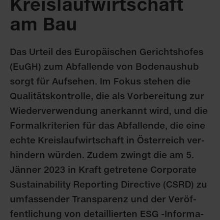
Kreis­lauf­wirt­schaft
am Bau
Das Ur­teil des Eu­ro­päi­schen Ge­richts­ho­fes
(EuGH) zum Ab­fal­len­de von Bo­den­aus­hub
sorgt für Auf­se­hen. Im Fo­kus ste­hen die
Qua­li­täts­kon­trol­le, die als Vor­be­rei­tung zur
Wie­der­ver­wen­dung an­er­kannt wird, und die
For­mal­kri­te­ri­en für das Ab­fal­len­de, die ei­ne
ech­te Kreis­lauf­wirt­schaft in Ös­ter­reich ver­
hin­dern wür­den. Zu­dem zwingt die am 5.
Jän­ner 2023 in Kraft ge­tre­te­ne Cor­po­ra­te
Sus­taina­bi­li­ty Re­porting Di­rec­tive (CS­RD) zu
um­fas­sen­der Trans­pa­renz und der Ver­öf­
fent­li­chung von de­tail­lier­ten ESG -In­for­ma­