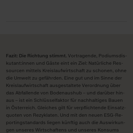
Fa­zit: Die Rich­tung stimmt.
Vor­tra­gen­de, Po­di­ums­dis­
ku­tant:in­nen und Gäs­te eint ein Ziel: Na­tür­li­che Res­
sour­cen mit­tels Kreis­lauf­wirt­schaft zu scho­nen, oh­ne
die Um­welt zu ge­fähr­den. Ei­ne gut und im Sin­ne der
Kreis­lauf­wirt­schaft aus­ge­stal­te­te Ver­ord­nung über
das Ab­fal­len­de von Bo­den­aus­hub – und dar­über hin­
aus – ist ein Schlüs­sel­fak­tor für nach­hal­ti­ges Bau­en
in Ös­ter­reich. Glei­ches gilt für ver­pflich­ten­de Ein­satz­
quo­ten von Re­zy­kla­ten. Und mit den neu­en ESG-Re­
porting­stan­dards lie­gen künf­tig auch die Aus­wir­kun­
gen un­se­res Wirt­schaf­tens und un­se­res Kon­sums