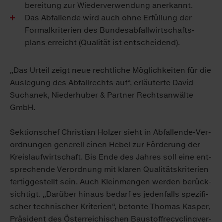
bereitung zur Wieder­ver­wendung anerkannt.
Das Abfall­ende wird auch ohne Er­füllung der
Formal­kriterien des Bundes­abfall­wirtschafts­
plans erreicht (Qualität ist entscheidend).
„Das Ur­teil zeigt neue recht­li­che Mög­lich­kei­ten für die
Aus­le­gung des Ab­fall­rechts auf“, er­läu­ter­te Da­vid
Sucha­n­ek, Nie­der­hu­ber & Part­ner Rechts­an­wäl­te
GmbH.
Sek­ti­ons­chef Chris­ti­an Hol­zer sieht in Ab­fal­len­de-Ver­
ord­nun­gen ge­ne­rell ei­nen He­bel zur För­de­rung der
Kreis­lauf­wirt­schaft. Bis En­de des Jah­res soll ei­ne ent­
spre­chen­de Ver­ord­nung mit kla­ren Qua­li­täts­kri­te­ri­en
fer­tig­ge­stellt sein. Auch Klein­men­gen wer­den be­rück­
sich­tigt. „Dar­über hin­aus be­darf es je­den­falls spe­zi­fi­
scher tech­ni­scher Kri­te­ri­en“, be­ton­te Tho­mas Kas­per,
Prä­si­dent des Ös­ter­rei­chi­schen Bau­stoff­re­cy­cling­ver­