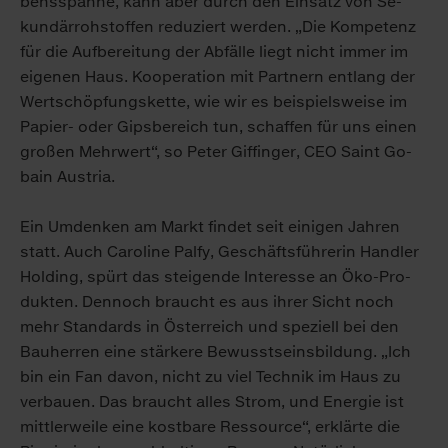
bens­span­ne, kann aber durch den Ein­satz von Se­
kun­där­roh­stof­fen re­du­ziert wer­den. „Die Kom­pe­tenz
für die Auf­be­rei­tung der Ab­fäl­le liegt nicht im­mer im
ei­ge­nen Haus. Ko­ope­ra­ti­on mit Part­nern ent­lang der
Wert­schöp­fungs­ket­te, wie wir es bei­spiels­wei­se im
Pa­pier- oder Gips­be­reich tun, schaf­fen für uns ei­nen
gro­ßen Mehr­wert“, so Pe­ter Gif­fin­ger, CEO Saint Go­
bain Aus­tria.
Ein Um­den­ken am Markt fin­det seit ei­ni­gen Jah­ren
statt. Auch Ca­ro­li­ne Pal­fy, Ge­schäfts­füh­re­rin Hand­ler
Hol­ding, spürt das stei­gen­de In­ter­es­se an Öko-Pro­
duk­ten. Den­noch braucht es aus ih­rer Sicht noch
mehr Stan­dards in Ös­ter­reich und spe­zi­ell bei den
Bau­her­ren ei­ne stär­ke­re Be­wusst­seins­bil­dung. „Ich
bin ein Fan da­von, nicht zu viel Tech­nik im Haus zu
ver­bau­en. Das braucht al­les Strom, und En­er­gie ist
mitt­ler­wei­le ei­ne kost­ba­re Res­sour­ce“, er­klär­te die