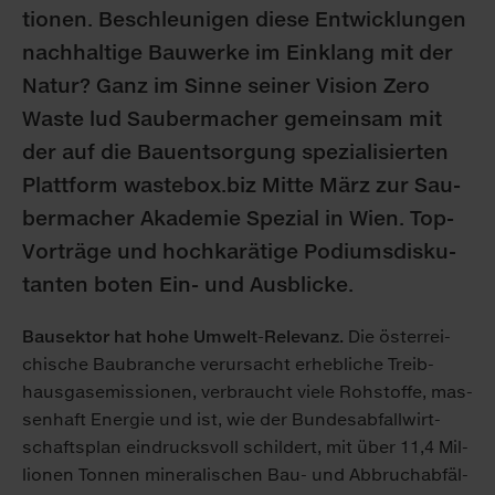
tio­nen. Be­schleu­ni­gen die­se Ent­wick­lun­gen
nach­hal­ti­ge Bau­wer­ke im Ein­klang mit der
Na­tur? Ganz im Sin­ne sei­ner Vi­si­on Ze­ro
Was­te lud Sau­ber­ma­cher ge­mein­sam mit
der auf die Bau­ent­sor­gung spe­zia­li­sier­ten
Platt­form was­te­box.biz Mit­te März zur Sau­
ber­ma­cher Aka­de­mie Spe­zi­al in Wien. Top-
Vor­trä­ge und hoch­ka­rä­ti­ge Po­di­ums­dis­ku­
tan­ten bo­ten Ein- und Aus­bli­cke.
Bau­sek­tor hat ho­he Um­welt-Re­le­vanz.
Die ös­ter­rei­
chi­sche Bau­bran­che ver­ur­sacht er­heb­li­che Treib­
haus­gas­emis­sio­nen, ver­braucht vie­le Roh­stof­fe, mas­
sen­haft En­er­gie und ist, wie der Bun­des­ab­fall­wirt­
schafts­plan ein­drucks­voll schil­dert, mit über 11,4 Mil­
lio­nen Ton­nen mi­ne­ra­li­schen Bau- und Ab­bruch­ab­fäl­