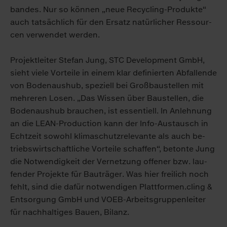
ban­des. Nur so kön­nen „neue Re­cy­cling-Pro­duk­te“
auch tat­säch­lich für den Er­satz na­tür­li­cher Res­sour­
cen ver­wen­det wer­den.
Pro­jekt­lei­ter Ste­fan Jung, STC De­ve­lop­ment GmbH,
sieht vie­le Vor­tei­le in ei­nem klar de­fi­nier­ten Ab­fal­len­de
von Bo­den­aus­hub, spe­zi­ell bei Groß­bau­stel­len mit
meh­re­ren Lo­sen. „Das Wis­sen über Bau­stel­len, die
Bo­den­aus­hub brau­chen, ist es­sen­ti­ell. In An­leh­nung
an die LEAN-Pro­duc­tion kann der In­fo-Aus­tausch in
Echt­zeit so­wohl kli­ma­schutz­re­le­van­te als auch be­
triebs­wirt­schaft­li­che Vor­tei­le schaf­fen“, be­ton­te Jung
die Not­wen­dig­keit der Ver­net­zung of­fe­ner bzw. lau­
fen­der Pro­jek­te für Bau­trä­ger. Was hier frei­lich noch
fehlt, sind die da­für not­wen­di­gen Platt­for­men.cling &
Ent­sor­gung GmbH und VO­EB-Ar­beits­grup­pen­lei­ter
für nach­hal­ti­ges Bau­en, Bi­lanz.