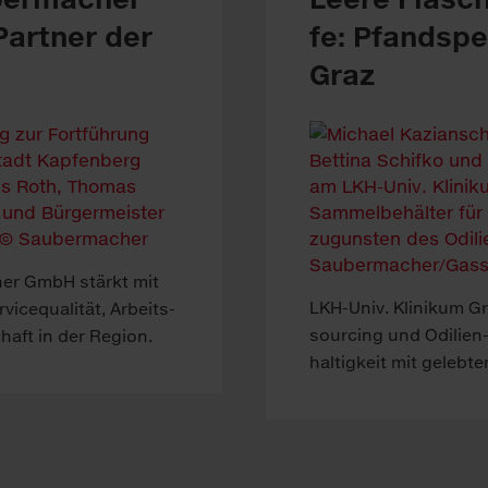
Part­ner der
fe: Pfand­sp
Graz
her GmbH stärkt mit
LKH-Univ. Kli­ni­kum 
rvice­qualität, Arbeits­
sour­cing und Odilien-
chaft in der Re­gion.
haltig­keit mit ge­lebter