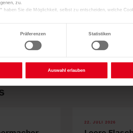
igenen, zu.
s“
haben Sie die Möglichkeit, selbst zu entscheiden, welche Coo
hreibungen bei Saubermacher
e über Consent Button in der linken unteren Ecke die gesetzte 
ungen verändern.
Präferenzen
Statistiken
Sie in unserer
Datenschutzerklärung
. Unser
Impressum
finden
Auswahl erlauben
s
22. JULI 2026
ber­macher
Leere Fla­sch