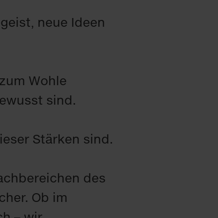
geist, neue Ideen
e zum Wohle
ewusst sind.
eser Stärken sind.
Fachbereichen des
her. Ob im
h – wir