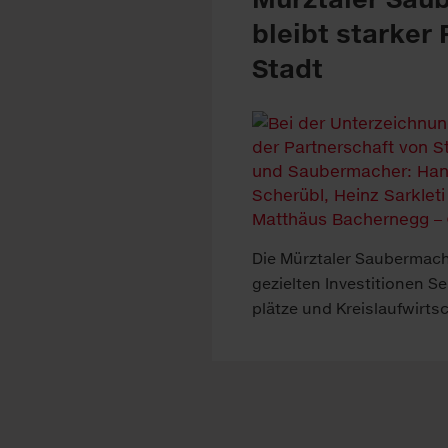
bleibt starker 
Stadt
Die Mürztaler Sauber­mac
ge­zielten In­vest­itionen Se
plätze und Kreis­lauf­wirt­s