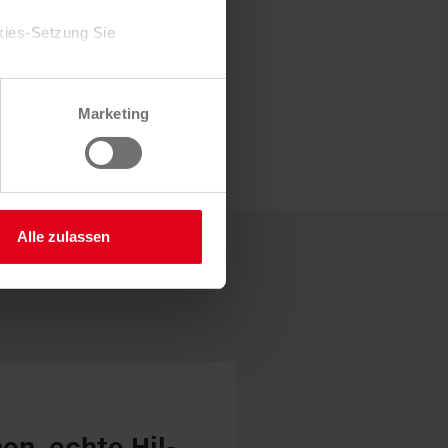
kies-Setzung Sie
Zustimmung jederzeit
Marketing
 Sie hier.
Alle zulassen
­en, echte Hil­