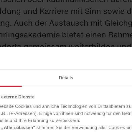
dung und Karriere mit Sinn sowie d
ng. Auch der Austausch mit Gleichg
hrlingsakademie bietet einen Rahme
tandorte gemeinsam weiterbilden un
Details
n, der jemanden kennt, der eine Le
ut, denn Saubermacher sucht immer w
externe Dienste
 unterschiedlichen Bereichen und 
bsite Cookies und ähnliche Technologien von Drittanbietern zu
B.: IP-Adressen). Einige von ihnen sind notwendig für den Betr
 Sie in unserem Job-Portal nach ak
site und Ihre Erfahrung zu verbessern.
e
„Alle zulassen"
stimmen Sie der Verwendung aller Cookies un