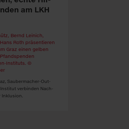
en­den am LKH
Graz, Sauber­macher-Out­
In­stitut ver­binden Nach­
 In­klus­ion.