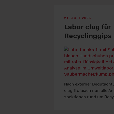
21. JULI 2026
Labor clug für
Recyclinggips 
Nach ex­ter­ner Be­gutacht­
clug Tro­faiach nun alle An­
spekt­ion­en rund um Re­cyc