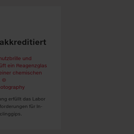
akkreditiert
ung erfüllt das La­bor
forder­ung­en für In­
­ling­gips.