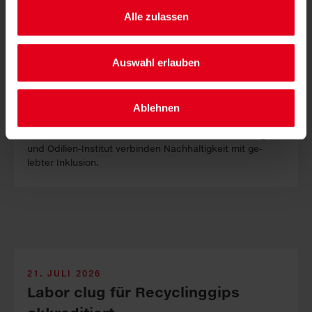
Alle zulassen
Auswahl erlauben
Ablehnen
LKH-Univ. Kli­ni­kum Graz, Sauber­macher-Out­sour­cing
und Odilien-In­stitut ver­binden Nach­haltig­keit mit ge­
lebter In­klus­ion.
21. JULI 2026
Labor clug für Recyclinggips