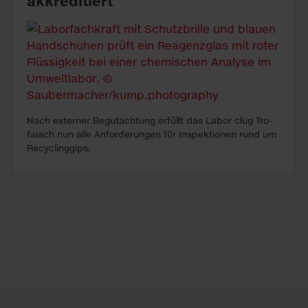
akkreditiert
Nach ex­ter­ner Be­gutacht­ung erfüllt das La­bor clug Tro­
faiach nun alle An­forder­ung­en für In­spekt­ion­en rund um
Re­cyc­ling­gips.