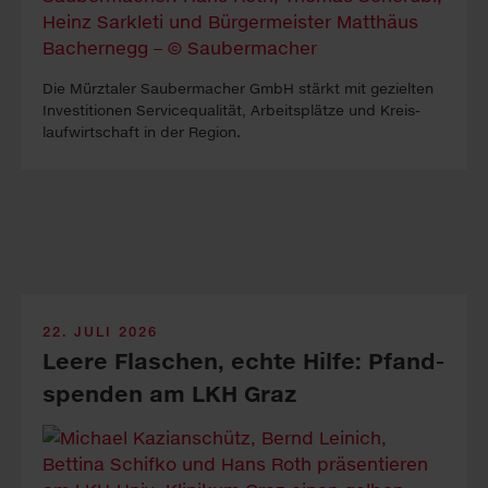
Die Mürztaler Sauber­macher GmbH stärkt mit ge­zielten
In­vest­itionen Service­qualität, Arbeits­plätze und Kreis­
lauf­wirt­schaft in der Re­gion.
22. JULI 2026
Leere Fla­sch­en, echte Hil­fe: Pfand­
spen­den am LKH Graz