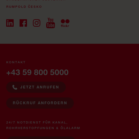
RUMPOLD ČESKO
KONTAKT
+43 59 800 5000
JETZT ANRUFEN
RÜCKRUF ANFORDERN
24/7 NOTDIENST FÜR KANAL,
ROHRVERSTOPFUNGEN & ÖLALARM