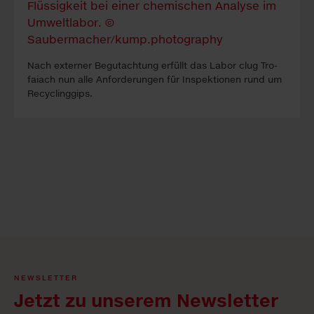
Nach ex­ter­ner Be­gutacht­ung erfüllt das La­bor clug Tro­
faiach nun alle An­forder­ung­en für In­spekt­ion­en rund um
Re­cyc­ling­gips.
NEWSLETTER
Jetzt zu unserem Newsletter