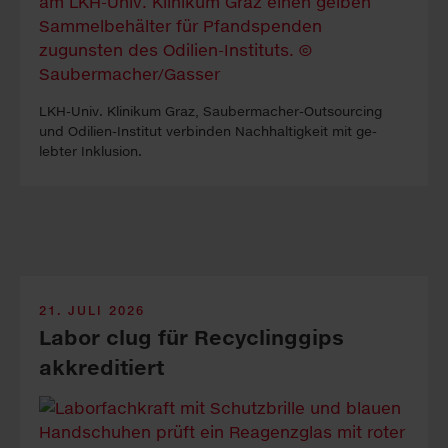
LKH-Univ. Kli­ni­kum Graz, Sauber­macher-Out­sour­cing
und Odilien-In­stitut ver­binden Nach­haltig­keit mit ge­
lebter In­klus­ion.
21. JULI 2026
Labor clug für Recyclinggips
akkreditiert