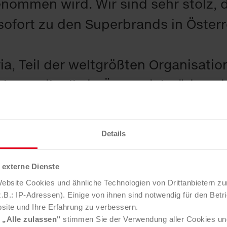
ommen wird. Wir sind sehr stolz, 
fort zu den Superbrands in Österre
a, Teil der weltgrößten Organisation
eurteilt alle in Österreich tätigen 
en. Mit Hilfe eines Datenanalyse-Pa
ausende B2B-Marken in rund 100 Ka
Details
Kennzahlen wie Kapital, Umsatz, Kr
ellten hergenommen. Danach werde
externe Dienste
n durch das Business Brand Council
bsite Cookies und ähnliche Technologien von Drittanbietern zu
B.: IP-Adressen). Einige von ihnen sind notwendig für den Betr
eit, Tradition, Reputation und Nachh
site und Ihre Erfahrung zu verbessern.
e
„Alle zulassen"
stimmen Sie der Verwendung aller Cookies un
chsten Punktzahl erhalten die Busi