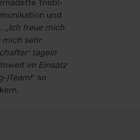
rnadette Triebl-
mmunikation und
 „
Ich freue mich
e mich sehr
chafter‘ tagein
mwelt im Einsatz
g-)Team!
“ so
kern.