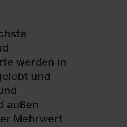
chste
nd
rte werden in
elebt und
und
d außen
der Mehrwert