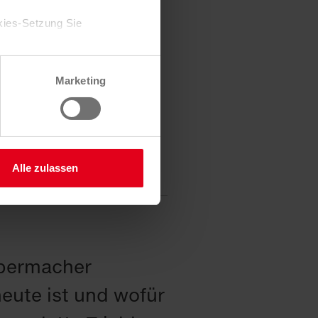
kies-Setzung Sie
Zustimmung jederzeit
Marketing
 Sie hier.
Alle zulassen
nd“.
ubermacher
eute ist und wofür