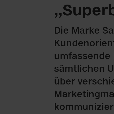
„Super
Die Marke Sa
Kundenorient
umfassende N
sämtlichen 
über versch
Marketingma
kommuniziert