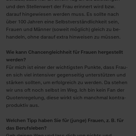
und den Stellen­wert der Frau erinnert wird bzw.
darauf hin­gewiesen werden muss. Es sollte nach
über 100 Jahren eine Selbst­verständ­lich­keit sein,
Frauen und Männer (soweit möglich) gleich zu be­
handeln, ohne darauf extra hin­weisen zu müssen.
Wie kann Chancen­gleichheit für Frauen hergestellt
werden?
Für mich ist einer der wich­tig­sten Punkte, dass Frau­
en sich viel intensiver gegen­seitig unter­stützen und
stärken sollten, um erfolg­reich zu werden. Da stehen
wir uns oft noch selbst im Weg. Ich bin kein Fan der
Quoten­regelung, diese wirkt sich manch­mal kontra­
produktiv aus.
Welchen Tipp haben Sie für (junge) Frauen, z. B. für
das Berufsleben?
Geh deinen Weg und lass dich von nichts und