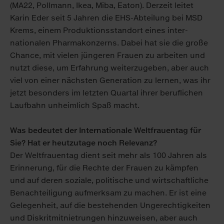
(MA22, Poll­mann, Ikea, Miba, Eaton). Derzeit leitet
Karin Eder seit 5 Jahren die EHS-Ab­teilung bei MSD
Krems, einem Pro­duktions­standort eines inter­
nationalen Pharma­konzerns. Dabei hat sie die große
Chance, mit vielen jüngeren Frau­en zu arbeiten und
nutzt diese, um Er­fahrung weiter­zu­geben, aber auch
viel von einer nächsten Ge­nera­tion zu lernen, was ihr
jetzt be­sonders im letzten Quartal ihrer be­ruf­lichen
Lauf­bahn un­heim­lich Spaß macht.
Was bedeutet der Internationale Weltfrauentag für
Sie? Hat er heut­zu­tage noch Relevanz?
Der Welt­frauen­tag dient seit mehr als 100 Jahren als
Erinnerung, für die Rechte der Frauen zu käm­pfen
und auf deren soziale, politische und wirt­schaftliche
Be­nach­teiligung auf­merksam zu machen. Er ist eine
Ge­legen­heit, auf die be­stehen­den Un­gerechtig­keiten
und Dis­krit­mit­niet­rungen hin­zu­weisen, aber auch