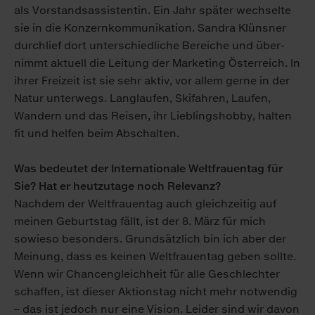
als Vorstands­assistentin. Ein Jahr später wechselte
sie in die Konzern­kommunikation. Sandra Klünsner
durchlief dort unter­schiedliche Bereiche und über­
nimmt aktuell die Leitung der Marketing Österreich. In
ihrer Freizeit ist sie sehr aktiv, vor allem gerne in der
Natur unterwegs. Lang­laufen, Ski­fahren, Laufen,
Wandern und das Reisen, ihr Lieblings­hobby, halten
fit und helfen beim Ab­schalten.
Was bedeutet der Internationale Welt­frauen­tag für
Sie? Hat er heut­zu­tage noch Relevanz?
Nachdem der Weltfrauentag auch gleichzeitig auf
meinen Geburtstag fällt, ist der 8. März für mich
sowieso besonders. Grund­sätzlich bin ich aber der
Meinung, dass es keinen Welt­frauen­tag geben sollte.
Wenn wir Chancen­gleichheit für alle Geschlechter
schaffen, ist dieser Aktionstag nicht mehr notwendig
– das ist jedoch nur eine Vision. Leider sind wir davon