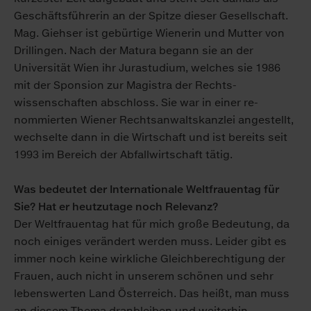
Geschäfts­führerin an der Spitze dieser Ge­sell­schaft.
Mag. Giehser ist gebürtige Wienerin und Mutter von
Drillingen. Nach der Matura begann sie an der
Universität Wien ihr Jurastudium, welches sie 1986
mit der Sponsion zur Magistra der Rechts­
wissenschaften abschloss. Sie war in einer re­
nommierten Wiener Rechts­anwalts­kanzlei angestellt,
wechselte dann in die Wirt­schaft und ist bereits seit
1993 im Bereich der Abfall­wirtschaft tätig.
Was bedeutet der Internationale Welt­frauen­tag für
Sie? Hat er heut­zu­tage noch Relevanz?
Der Welt­frauen­tag hat für mich große Bedeutung, da
noch einiges verändert werden muss. Leider gibt es
immer noch keine wirkliche Gleichberechtigung der
Frauen, auch nicht in unserem schönen und sehr
lebens­werten Land Österreich. Das heißt, man muss
an diesem Thema dranbleiben und weiterhin