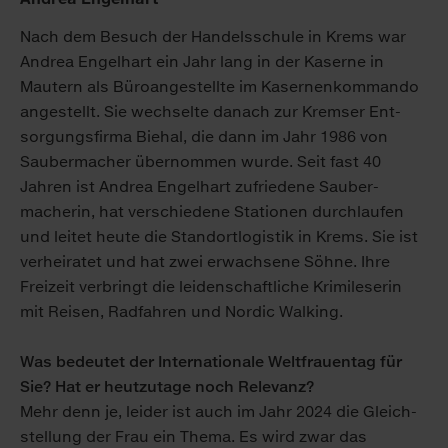
Nach dem Besuch der Handels­schule in Krems war
Andrea Engelhart ein Jahr lang in der Kaserne in
Mautern als Büro­angestellte im Kasernen­kommando
an­gestellt. Sie wechselte danach zur Kremser Ent­
sorgungs­firma Biehal, die dann im Jahr 1986 von
Sauber­macher übernommen wurde. Seit fast 40
Jahren ist Andrea Engelhart zufriedene Sauber­
macherin, hat ver­schiedene Stationen durch­laufen
und leitet heute die Standort­logistik in Krems. Sie ist
ver­heiratet und hat zwei er­wachsene Söhne. Ihre
Freizeit ver­bringt die leiden­schaftliche Krimi­leserin
mit Reisen, Rad­fahren und Nordic Walking.
Was bedeutet der Internationale Welt­frauen­tag für
Sie? Hat er heut­zu­tage noch Relevanz?
Mehr denn je, leider ist auch im Jahr 2024 die Gleich­
stellung der Frau ein Thema. Es wird zwar das