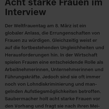
Acht starke Frau­en im
Interview
Der Welt­frauentag am 8. März ist ein
globaler Anlass, die Errungen­schaften von
Frauen zu würdigen. Gleich­zeitig weist er
auf die fort­bestehenden Un­gleich­heiten und
Heraus­forderungen hin. In der Wirt­schaft
spielen Frauen eine ent­scheidende Rolle als
Arbeit­nehmerinnen, Unter­nehmer­innen und
Führungs­kräfte. Jedoch sind sie oft immer
noch von Lohn­dis­kriminierung und man­
geln­den Aufstiegs­möglichkeiten betroffen.
Sauber­macher holt acht starke Frauen vor
den Vor­hang und fragt sie nach ihren Mei­