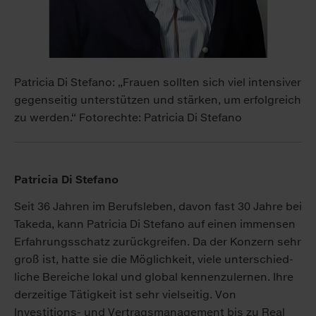
Patricia Di Stefano: „Frauen sollten sich viel intensiver
gegenseitig unterstützen und stärken, um erfolgreich
zu werden.“ Fotorechte: Patricia Di Stefano
Patricia Di Stefano
Seit 36 Jahren im Berufs­leben, davon fast 30 Jahre bei
Takeda, kann Patricia Di Stefano auf einen im­men­sen
Erfahrungs­schatz zurück­greifen. Da der Konzern sehr
groß ist, hatte sie die Mög­lich­keit, viele unter­schied­
liche Be­reiche lokal und global kennen­zulernen. Ihre
der­zeitige Tätig­keit ist sehr viel­seitig. Von
Investitions- und Vertrags­manage­ment bis zu Real