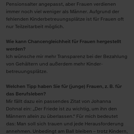
Pensions­alter an­gepasst, aber Frauen verdienen
immer noch viel weniger als Männer. Auf­grund der
fehlenden Kinder­betreuungs­plätze ist für Frauen oft
nur Teil­zeit­arbeit möglich.
Wie kann Chancengleichheit für Frauen hergestellt
werden?
Ich wünsche mir mehr Transparenz bei der Be­zahlung
von Gehältern und außer­dem mehr Kinder­
betreuungs­plätze.
Welchen Tipp haben Sie für (junge) Frauen, z. B. für
das Berufsleben?
Mir fällt dazu ein passendes Zitat von Johanna
Dohnal ein: „Der Friede ist zu wichtig, um ihn den
Männern allein zu über­lassen.“ Für mich bedeutet
das: Man soll sich trauen und jede Heraus­forderung
an­nehmen. Un­bedingt am Ball bleiben – trotz Kindern,