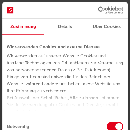
auch wenn es oft schwer ist, alles unter einen Hut zu
bringen. Man ist keine Raben­mutter, wenn man
berufs­tätig ist.
Zustimmung
Details
Über Cookies
Wir verwenden Cookies und externe Dienste
Wir verwenden auf unserer Website Cookies und
ähnliche Technologien von Drittanbietern zur Verarbeitung
von personenbezogenen Daten (z.B.: IP-Adressen).
Einige von ihnen sind notwendig für den Betrieb der
Website, während andere uns helfen, diese Website und
Ihre Erfahrung zu verbessern.
Julia Falle: „Ich möchte vor allem jungen Frauen
Bei Auswahl der Schaltfläche
„Alle zulassen"
stimmen
empfehlen, sich nicht von sogenannten
Sie der Verwendung aller Cookies und Dienste, sowohl
‚Männerberufen‘ abschrecken zu lassen und sich
von Drittanbietern als auch den eigenen, zu.
über veraltete Rollenbilder hinwegzusetzen.“
In der Registerkarte
„Details“
haben Sie die Möglichkeit,
Einwilligungsauswahl
Fotorechte: LIMAK Austrian Business School GmbH
selbst zu entscheiden, welche Cookies-Setzung Sie
Notwendig