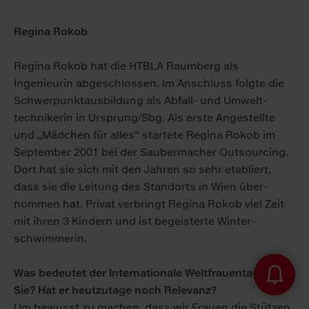
Regina Rokob
Regina Rokob hat die HTBLA Raumberg als
Ingenieurin abgeschlossen. Im Anschluss folgte die
Schwer­punkt­ausbildung als Abfall- und Umwelt­
technikerin in Ursprung/Sbg. Als erste Angestellte
und „Mädchen für alles“ startete Regina Rokob im
September 2001 bei der Sauber­macher Outsourcing.
Dort hat sie sich mit den Jahren so sehr etabliert,
dass sie die Leitung des Standorts in Wien über­
nommen hat. Privat verbringt Regina Rokob viel Zeit
mit ihren 3 Kindern und ist be­geisterte Winter­
schwimmerin.
Öl- & U
Was bedeutet der Internationale Welt­frauen­tag für
Sie? Hat er heut­zu­tage noch Relevanz?
Um be­wusst zu machen, dass wir Frauen die Stützen