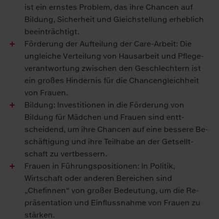
ist ein ernstes Problem, das ihre Chancen auf
Bildung, Sicher­heit und Gleich­stellung er­heblich
be­ein­trächtigt.
Förderung der Auf­teilung der Care-Arbeit: Die
ungleiche Verteilung von Haus­arbeit und Pflege­
verantwortung zwischen den Ge­schlechtern ist
ein großes Hinder­nis für die Chancen­gleichheit
von Frauen.
Bildung: Investitionen in die Förderung von
Bildung für Mädchen und Frauen sind entt­
scheidend, um ihre Chancen auf eine bessere Be­
schäftigung und ihre Teilhabe an der Get­sellt­
schaft zu vert­bessern.
Frauen in Führungs­positionen: In Politik,
Wirtschaft oder anderen Bereichen sind
„Chefinnen“ von großer Be­deutung, um die Re­
präsentation und Einfluss­nahme von Frauen zu
stärken.