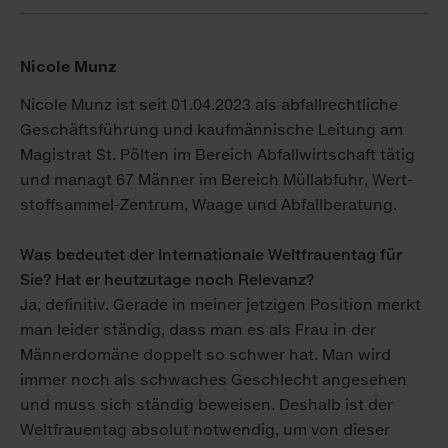
Nicole Munz
Nicole Munz ist seit 01.04.2023 als abfall­rechtliche
Geschäfts­führung und kauf­männische Leitung am
Magistrat St. Pölten im Bereich Ab­fall­wirtschaft tätig
und managt 67 Männer im Bereich Müll­abfuhr, Wert­
stoff­sammel-Zentrum, Waage und Ab­fall­beratung.
Was bedeutet der Internationale Welt­frauen­tag für
Sie? Hat er heut­zu­tage noch Relevanz?
Ja, definitiv. Gerade in meiner jetzigen Position merkt
man leider ständig, dass man es als Frau in der
Männer­domäne doppelt so schwer hat. Man wird
immer noch als schwaches Ge­schlecht an­ge­sehen
und muss sich ständig be­weisen. Des­halb ist der
Welt­frauentag absolut notwendig, um von dieser