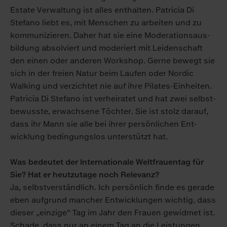
Estate Ver­waltung ist alles ent­halten. Patricia Di
Stefano liebt es, mit Men­schen zu arbeiten und zu
kommuni­zieren. Da­her hat sie eine Mo­dera­tions­aus­
bildung ab­solviert und moderiert mit Leiden­schaft
den einen oder anderen Work­shop. Gerne be­wegt sie
sich in der freien Natur beim Lau­fen oder Nordic
Walking und ver­zichtet nie auf ihre Pilates-Ein­heiten.
Patricia Di Stefano ist ver­heiratet und hat zwei selbst­
be­wusste, er­wachse­ne Töchter. Sie ist stolz darauf,
dass ihr Mann sie alle bei ihrer per­sönlichen Ent­
wicklung be­dingungs­los unter­stützt hat.
Was bedeutet der Internationale Welt­frauen­tag für
Sie? Hat er heut­zu­tage noch Relevanz?
Ja, selbst­verständlich. Ich persönlich finde es gerade
eben aufgrund mancher Ent­wicklungen wichtig, dass
dieser „einzige“ Tag im Jahr den Frauen gewidmet ist.
Schade, dass nur an einem Tag an die Lei­stungen