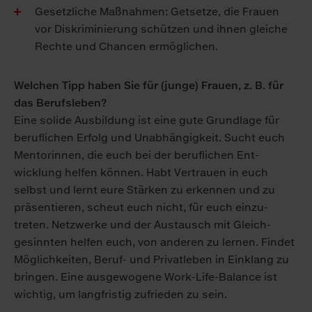
Gesetzliche Maß­nahmen: Get­setze, die Frauen
vor Dis­kriminierung schützen und ihnen gleiche
Rechte und Chancen er­möglichen.
Welchen Tipp haben Sie für (junge) Frauen, z. B. für
das Berufsleben?
Eine solide Aus­bildung ist eine gute Grund­lage für
beruflichen Erfolg und Un­abhängigkeit. Sucht euch
Mentorinnen, die euch bei der be­ruflichen Ent­
wicklung helfen können. Habt Ver­trauen in euch
selbst und lernt eure Stärken zu er­kennen und zu
präsentieren, scheut euch nicht, für euch ein­zu­
treten. Netz­werke und der Aus­tausch mit Gleich­
gesinnten helfen euch, von anderen zu lernen. Findet
Möglich­keiten, Beruf- und Privat­leben in Ein­klang zu
bringen. Eine aus­gewogene Work-Life-Balance ist
wichtig, um lang­fristig zu­frieden zu sein.