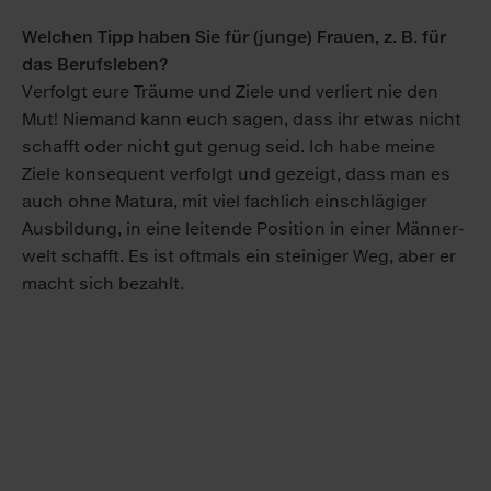
Welchen Tipp haben Sie für (junge) Frauen, z. B. für
das Berufs­leben?
Ver­folgt eure Träume und Ziele und verliert nie den
Mut! Nie­mand kann euch sagen, dass ihr etwas nicht
schafft oder nicht gut ge­nug seid. Ich habe meine
Ziele konse­quent ver­folgt und ge­zeigt, dass man es
auch ohne Matura, mit viel fachlich ein­schlägiger
Aus­bildung, in eine leit­ende Position in einer Männer­
welt schafft. Es ist oft­mals ein steiniger Weg, aber er
macht sich be­zahlt.