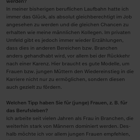
werden?
In meiner bis­herigen be­ruflichen Lauf­bahn hatte ich
immer das Glück, als absolut gleich­berechtigt im Job
an­ge­sehen zu wer­den und die gleichen Chancen zu
er­halten wie meine männlichen Kollegen. Im privaten
Um­feld gibt es jedoch immer wieder Er­zählungen,
dass dies in anderen Bereichen bzw. Branchen
anders ge­handhabt wird, vor allem bei der Rück­kehr
nach einer Karenz. Hier braucht es gute Modelle, um
Frauen bzw. jungen Müttern den Wieder­einstieg in die
Karriere nicht nur zu er­möglichen, sondern diesen
auch ge­zielt zu fördern.
Welchen Tipp haben Sie für (junge) Frauen, z. B. für
das Berufsleben?
Ich arbeite seit vielen Jahren als Frau in Branchen, die
weiter­hin stark von Männern dominiert werden. Des­
halb möchte ich vor allem jungen Frauen em­pfehlen,