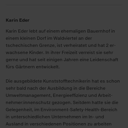
Karin Eder
Karin Eder lebt auf einem ehe­maligen Bauern­hof in
einem kleinen Dorf im Wald­viertel an der
tschechischen Grenze, ist ver­heiratet und hat 2 er­
wach­se­ne Kinder. In ihrer Frei­zeit ver­reist sie sehr
ger­ne und hat seit einigen Jah­ren eine Leiden­schaft
fürs Gärtnern ent­wickelt.
Die aus­gebildete Kunst­stoff­technikerin hat es schon
sehr bald nach der Aus­bildung in die Bereiche
Umwelt­management, Energie­effizienz und Arbeit­
nehmer:innen­schutz gezogen. Seitdem hatte sie die
Gelegenheit, im Environ­ment-Safety-Health-Bereich
in unterschiedlichen Unternehmen im In- und
Ausland in ver­schiedenen Positionen zu arbeiten