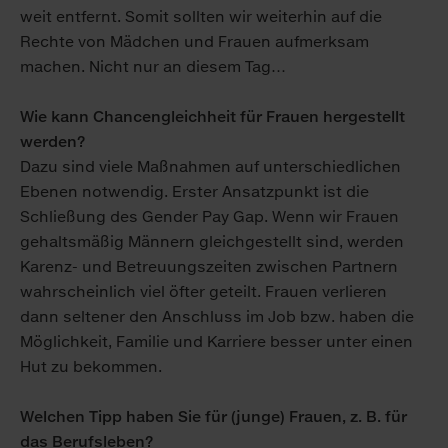
weit ent­fernt. Somit sollten wir weiter­hin auf die
Rechte von Mädchen und Frauen auf­merksam
machen. Nicht nur an diesem Tag…
Wie kann Chancen­gleichheit für Frauen hergestellt
werden?
Dazu sind viele Maß­nahmen auf unter­schied­lichen
Ebenen notwendig. Erster Ansatzpunkt ist die
Schließung des Gender Pay Gap. Wenn wir Frauen
gehalts­mäßig Männern gleichgestellt sind, werden
Karenz- und Betreuungs­zeiten zwischen Partnern
wahr­scheinlich viel öfter geteilt. Frauen verlieren
dann seltener den An­schluss im Job bzw. haben die
Möglichkeit, Familie und Karriere besser unter einen
Hut zu be­kommen.
Welchen Tipp haben Sie für (junge) Frauen, z. B. für
das Berufsleben?