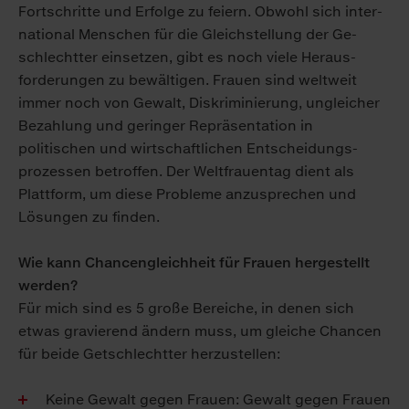
Fort­schritte und Er­folge zu feiern. Obwohl sich in­ter­
natio­nal Menschen für die Gleich­stellung der Ge­
schlecht­ter einsetzen, gibt es noch viele Heraus­
forderungen zu be­wältigen. Frauen sind welt­weit
immer noch von Gewalt, Dis­kriminierung, un­gleicher
Be­zahlung und geringer Re­präsen­ta­tion in
politischen und wirt­schaft­lichen Ent­scheidungs­
prozessen betroffen. Der Welt­frauen­tag dient als
Platt­form, um diese Probleme an­zu­sprechen und
Lösungen zu finden.
Wie kann Chancengleichheit für Frauen hergestellt
werden?
Für mich sind es 5 große Bereiche, in denen sich
etwas gravierend ändern muss, um gleiche Chancen
für beide Get­schlecht­ter herzustellen:
Keine Gewalt gegen Frauen: Gewalt gegen Frauen