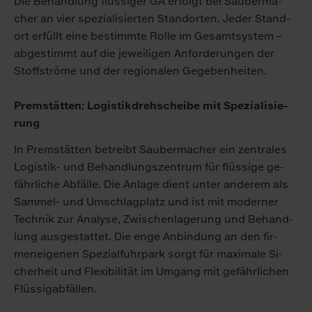
Die Be­hand­lung flüs­si­ger GA er­folgt bei Sau­ber­ma­
cher an vier spe­zia­li­sier­ten Stand­or­ten. Je­der Stand­
ort er­füllt ei­ne be­stimm­te Rol­le im Ge­samt­sys­tem –
ab­ge­stimmt auf die je­wei­li­gen An­for­de­run­gen der
Stoff­strö­me und der re­gio­na­len Ge­ge­ben­hei­ten.
Prem­stät­ten: Lo­gis­tik­dreh­schei­be mit Spe­zia­li­sie­
rung
In Prem­stät­ten be­treibt Sau­ber­ma­cher ein zen­tra­les
Lo­gis­tik- und Be­hand­lungs­zen­trum für flüs­si­ge ge­
fähr­li­che Ab­fäl­le. Die An­la­ge dient un­ter an­de­rem als
Sam­mel- und Um­schlag­platz und ist mit mo­der­ner
Tech­nik zur Ana­ly­se, Zwi­schen­la­ge­rung und Be­hand­
lung aus­ge­stat­tet. Die en­ge An­bin­dung an den fir­
men­ei­ge­nen Spe­zi­al­fuhr­park sorgt für ma­xi­ma­le Si­
cher­heit und Fle­xi­bi­li­tät im Um­gang mit ge­fähr­li­chen
Flüs­sigab­fäl­len.