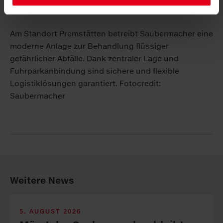
Am Standort Premstätten betreibt Saubermacher eine
moderne Anlage zur Behandlung flüssiger
gefährlicher Abfälle. Dank zentraler Lage und
Fuhrparkanbindung sind sichere und flexible
Logistiklösungen garantiert. Fotocredit:
Saubermacher
Weitere News
5. AUGUST 2026