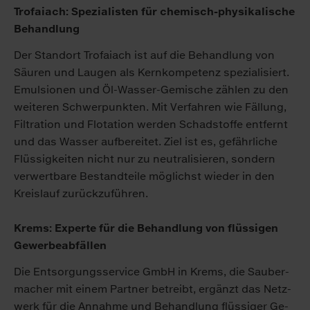
Tro­fai­ach: Spe­zia­lis­ten für che­misch-phy­si­ka­li­sche
Be­hand­lung
Der Stand­ort Tro­fai­ach ist auf die Be­hand­lung von
Säu­ren und Lau­gen als Kern­kom­pe­tenz spe­zia­li­siert.
Emul­sio­nen und Öl-Was­ser-Ge­mi­sche zäh­len zu den
wei­te­ren Schwer­punk­ten. Mit Ver­fah­ren wie Fäl­lung,
Fil­tra­ti­on und Flota­ti­on wer­den Schad­stof­fe ent­fernt
und das Was­ser auf­be­rei­tet. Ziel ist es, ge­fähr­li­che
Flüs­sig­kei­ten nicht nur zu neu­tra­li­sie­ren, son­dern
ver­wert­ba­re Be­stand­tei­le mög­lichst wie­der in den
Kreis­lauf zu­rück­zu­füh­ren.
Krems: Ex­per­te für die Be­hand­lung von flüs­si­gen
Ge­wer­be­ab­fäl­len
Die Ent­sor­gungs­ser­vice GmbH in Krems, die Sau­ber­
ma­cher mit ei­nem Part­ner be­treibt, er­gänzt das Netz­
werk für die An­nah­me und Be­hand­lung flüs­si­ger Ge­