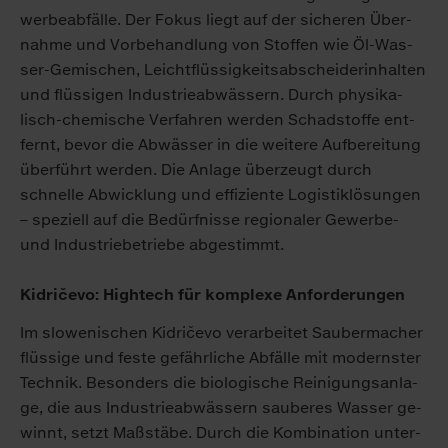
wer­be­ab­fäl­le. Der Fo­kus liegt auf der si­che­ren Über­
nah­me und Vor­be­hand­lung von Stof­fen wie Öl-Was­
ser-Ge­mi­schen, Leicht­flüs­sig­keits­ab­schei­der­in­hal­ten
und flüs­si­gen In­dus­trie­ab­wäs­sern. Durch phy­si­ka­
lisch-che­mi­sche Ver­fah­ren wer­den Schad­stof­fe ent­
fernt, be­vor die Ab­wäs­ser in die wei­te­re Auf­be­rei­tung
über­führt wer­den. Die An­la­ge über­zeugt durch
schnel­le Ab­wick­lung und ef­fi­zi­en­te Lo­gis­tik­lö­sun­gen
– spe­zi­ell auf die Be­dürf­nis­se re­gio­na­ler Ge­wer­be-
und In­dus­trie­be­trie­be ab­ge­stimmt.
Kidričevo: High­tech für kom­ple­xe An­for­de­run­gen
Im slo­we­ni­schen Kidričevo ver­ar­bei­tet Sau­ber­ma­cher
flüs­si­ge und fes­te ge­fähr­li­che Ab­fäl­le mit mo­derns­ter
Tech­nik. Be­son­ders die bio­lo­gi­sche Rei­ni­gungs­an­la­
ge, die aus In­dus­trie­ab­wäs­sern sau­be­res Was­ser ge­
winnt, setzt Maß­stä­be. Durch die Kom­bi­na­ti­on un­ter­