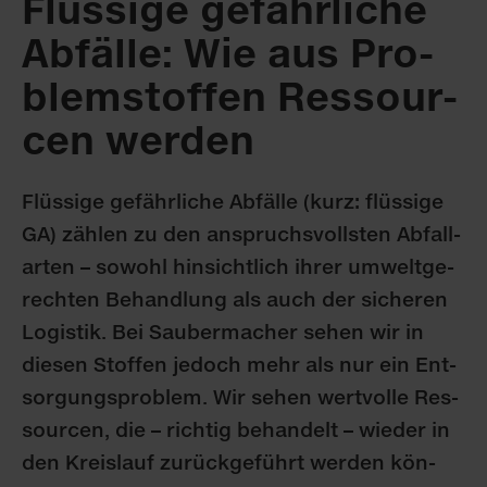
Flüs­si­ge ge­fähr­li­che
Ab­fäl­le: Wie aus Pro­
blem­stof­fen Res­sour­
cen wer­den
Flüs­si­ge ge­fähr­li­che Ab­fäl­le (kurz: flüs­si­ge
GA) zäh­len zu den an­spruchs­volls­ten Ab­fall­
ar­ten – so­wohl hin­sicht­lich ih­rer um­welt­ge­
rech­ten Be­hand­lung als auch der si­che­ren
Lo­gis­tik. Bei Sau­ber­ma­cher se­hen wir in
die­sen Stof­fen je­doch mehr als nur ein Ent­
sor­gungs­pro­blem. Wir se­hen wert­vol­le Res­
sour­cen, die – rich­tig be­han­delt – wie­der in
den Kreis­lauf zu­rück­ge­führt wer­den kön­