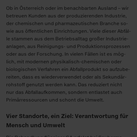
Ob in Ös­ter­reich oder im be­nach­bar­ten Aus­land – wir
be­treu­en Kun­den aus der pro­du­zie­ren­den In­dus­trie,
der che­mi­schen und phar­ma­zeu­ti­schen Bran­che so­
wie aus öf­fent­li­chen Ein­rich­tun­gen. Vie­le die­ser Ab­fäl­
le stam­men aus dem Be­triebsall­tag gro­ßer In­dus­trie­
an­la­gen, aus Rei­ni­gungs- und Pro­duk­ti­ons­pro­zes­sen
oder aus der For­schung. In vie­len Fäl­len ist es mög­
lich, mit mo­der­nen phy­si­ka­lisch-che­mi­schen oder
bio­lo­gi­schen Ver­fah­ren ein Ab­fall­pro­dukt so auf­zu­be­
rei­ten, dass es wie­der­ver­wen­det oder als Se­kun­där­
roh­stoff ge­nutzt wer­den kann. Das re­du­ziert nicht
nur das Ab­fall­auf­kom­men, son­dern ent­las­tet auch
Pri­mär­res­sour­cen und schont die Um­welt.
Vier Stand­or­te, ein Ziel: Ver­ant­wor­tung für
Mensch und Um­welt