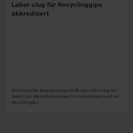
Labor clug für Recyclinggips
akkreditiert
Nach ex­ter­ner Be­gutacht­ung erfüllt das La­bor clug Tro­
faiach nun alle An­forder­ung­en für In­spekt­ion­en rund um
Re­cyc­ling­gips.