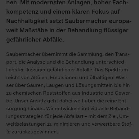
nen. Mit mo­derns­ten An­la­gen, ho­her Fach­
kom­pe­tenz und ei­nem kla­ren Fo­kus auf
Nach­hal­tig­keit setzt Sau­ber­ma­cher eu­ro­pa­
weit Maß­stä­be in der Be­hand­lung flüs­si­ger
ge­fähr­li­cher Ab­fäl­le.
Sau­ber­ma­cher über­nimmt die Samm­lung, den Trans­
port, die Ana­ly­se und die Be­hand­lung un­ter­schied­
lichs­ter flüs­si­ger ge­fähr­li­cher Ab­fäl­le. Das Spek­trum
reicht von Alt­ölen, Emul­sio­nen und öl­hal­ti­gem Was­
ser über Säu­ren, Lau­gen und Lö­sungs­mit­teln bis hin
zu che­mi­schen Rest­stof­fen aus In­dus­trie und Ge­wer­
be. Un­ser An­satz geht da­bei weit über die rei­ne Ent­
sor­gung hin­aus: Wir ent­wi­ckeln in­di­vi­du­el­le Be­hand­
lungs­stra­te­gi­en für je­de Ab­fall­art – mit dem Ziel, Um­
welt­be­las­tun­gen zu mi­ni­mie­ren und ver­wert­ba­re Stof­
fe zu­rück­zu­ge­win­nen.