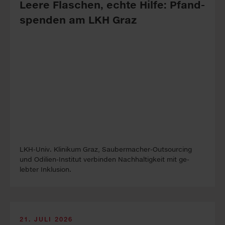
Leere Fla­sch­en, echte Hil­fe: Pfand­
spen­den am LKH Graz
LKH-Univ. Kli­ni­kum Graz, Sauber­macher-Out­sour­cing
und Odilien-In­stitut ver­binden Nach­haltig­keit mit ge­
lebter In­klus­ion.
21. JULI 2026