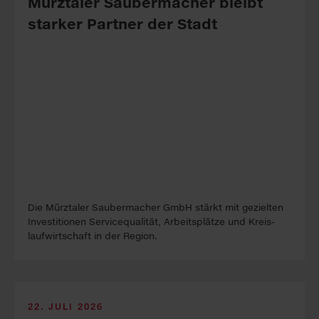
Mürztaler Sauber­macher bleibt
starker Part­ner der Stadt
Die Mürztaler Sauber­macher GmbH stärkt mit ge­zielten
In­vest­itionen Service­qualität, Arbeits­plätze und Kreis­
lauf­wirt­schaft in der Re­gion.
22. JULI 2026