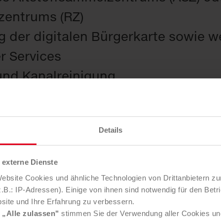
zentrums (RZ)
g der digitalen Bürgerkarte sowie w
r Services
und Kanalreinigung
nst und Grünraumpflege
atung und Umwelterziehung
Details
tzung bei Umweltaktionen und -ka
externe Dienste
bsite Cookies und ähnliche Technologien von Drittanbietern zu
B.: IP-Adressen). Einige von ihnen sind notwendig für den Betr
 für Gemeinden
site und Ihre Erfahrung zu verbessern.
e
„Alle zulassen"
stimmen Sie der Verwendung aller Cookies un