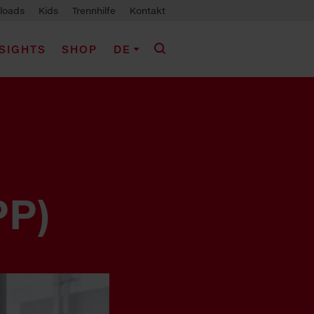
loads
Kids
Trennhilfe
Kontakt
NSIGHTS
SHOP
DE
PP)