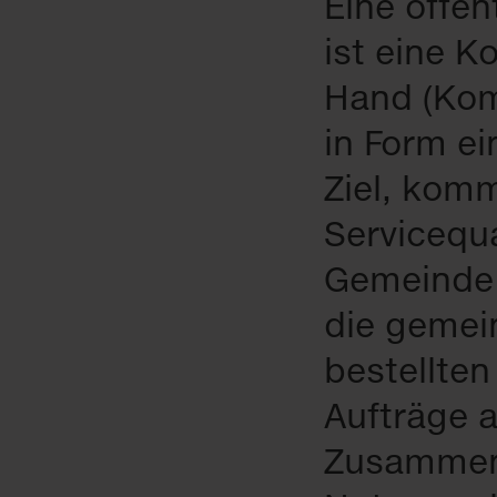
Eine öffen
ist eine K
Hand (Ko
in Form e
Ziel, kom
Servicequa
Gemeinde 
die gemei
bestellten
Aufträge a
Zusammena