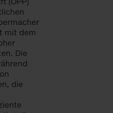
ft (ÖPP)
tlichen
bermacher
t mit dem
oher
ten. Die
während
von
en, die
ziente