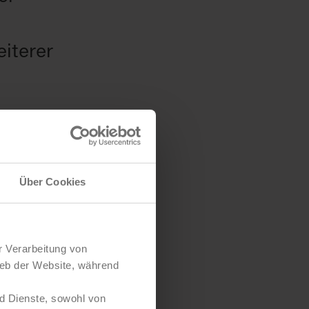
eiterer
Über Cookies
mpagnen
r Verarbeitung von
ieb der Website, während
d Dienste, sowohl von