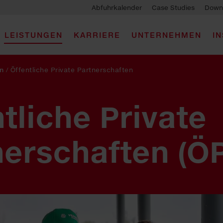
Abfuhrkalender
Case Studies
Down
LEISTUNGEN
KARRIERE
UNTERNEHMEN
I
n
/
Öffentliche Private Partnerschaften
tliche Private
er­schaften (Ö