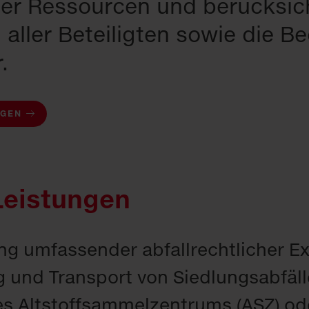
er Ressourcen und berücksich
 aller Beteiligten sowie die B
.
AGEN
Leistungen
ng umfassender abfallrechtlicher Ex
und Transport von Siedlungsabfäl
es Altstoffsammelzentrums (ASZ) od