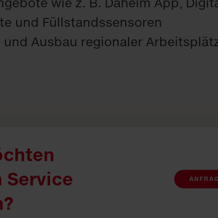
ngebote wie z. B. Daheim App, Digit
te und Füllstandssensoren
 und Ausbau regionaler Arbeitsplät
öchten
 Service
ANFRA
n?