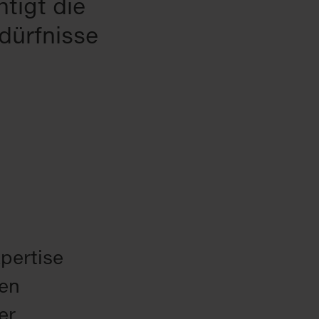
tigt die
edürfnisse
pertise
len
er