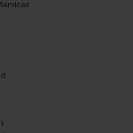
 Services
nd
n