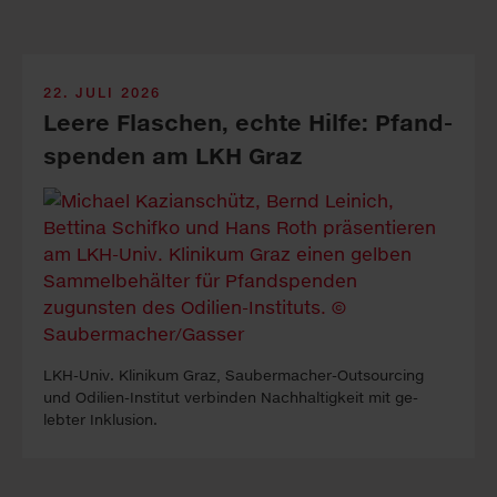
22. JULI 2026
Leere Fla­sch­en, echte Hil­fe: Pfand­
spen­den am LKH Graz
LKH-Univ. Kli­ni­kum Graz, Sauber­macher-Out­sour­cing
und Odilien-In­stitut ver­binden Nach­haltig­keit mit ge­
lebter In­klus­ion.