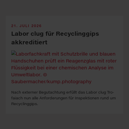
21. JULI 2026
Labor clug für Recyclinggips
akkreditiert
Nach ex­ter­ner Be­gutacht­ung erfüllt das La­bor clug Tro­
faiach nun alle An­forder­ung­en für In­spekt­ion­en rund um
Re­cyc­ling­gips.