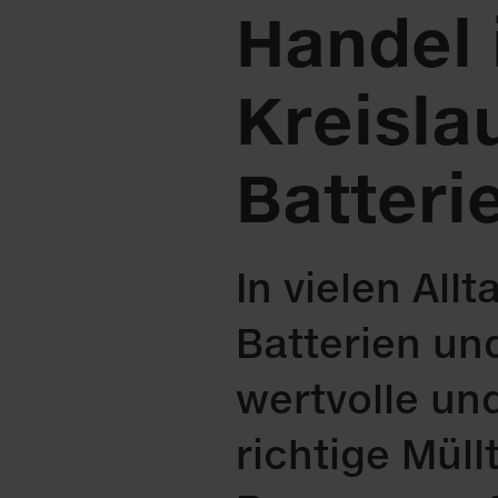
Handel i
Kreislau
Batteri
In vielen Al
Batterien un
wertvolle un
richtige Mül