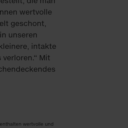
tellt, die man
nnen wertvolle
lt geschont,
in unseren
leinere, intakte
verloren.“ Mit
flächendeckendes