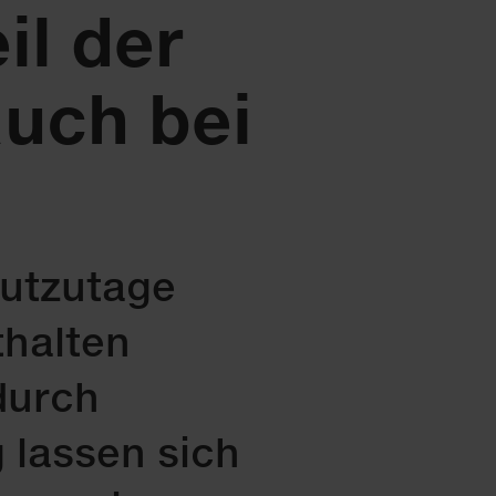
il der
auch bei
eutzutage
thalten
durch
 lassen sich