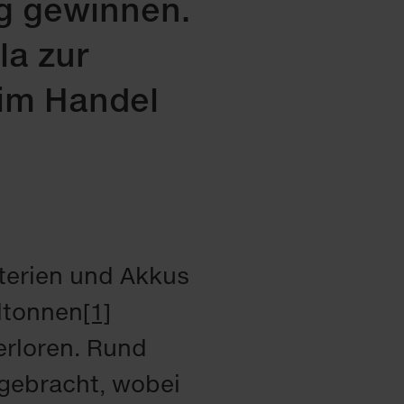
g gewinnen.
la zur
im Handel
terien und Akkus
ltonnen
[1]
erloren. Rund
 gebracht, wobei