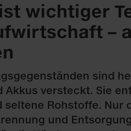
st wichtiger Te
f­wirtschaft – 
en
ltagsgegenständen sind h
d Akkus versteckt. Sie en
d seltene Rohstoffe. Nur 
ltrennung und Entsorgung