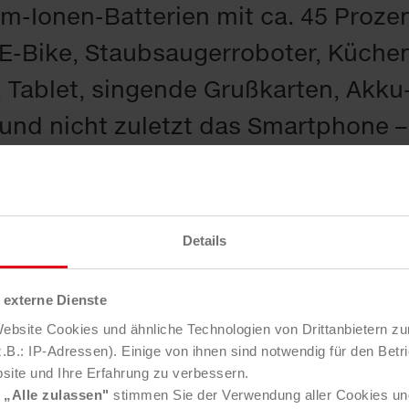
um-Ionen-Batterien mit ca. 45 Prozen
-Bike, Staubsaugerroboter, Küche
 Tablet, singende Grußkarten, Akku
nd nicht zuletzt das Smartphone – 
e von Batterien bzw. Akkus betrieb
e wie Aluminium, Nickel, Mangan, K
he Entsorgung im Hausmüll verloren
Details
opas gewonnen und mit hohem Ener
externe Dienste
. In jedem österreichische Haushalt 
bsite Cookies und ähnliche Technologien von Drittanbietern zu
 oder Elektronikgeräte, die nicht m
B.: IP-Adressen). Einige von ihnen sind notwendig für den Betr
site und Ihre Erfahrung zu verbessern.
ielen Produkten ist, dass sich die B
e
„Alle zulassen"
stimmen Sie der Verwendung aller Cookies un