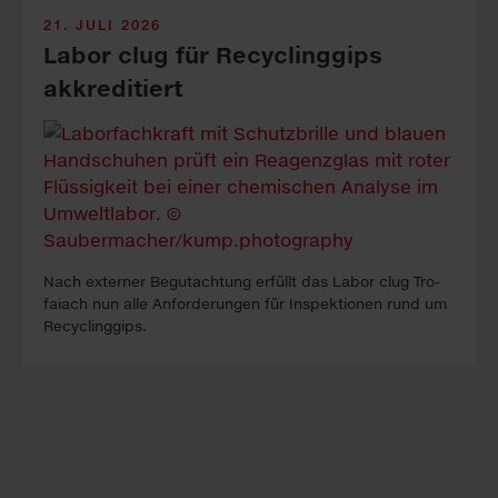
21. JULI 2026
Labor clug für Recyclinggips
akkreditiert
Nach ex­ter­ner Be­gutacht­ung erfüllt das La­bor clug Tro­
faiach nun alle An­forder­ung­en für In­spekt­ion­en rund um
Re­cyc­ling­gips.