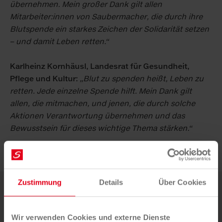
übernehmen. Mein großer Dank gilt allen
Mitarbeiter:innen von Saubermacher, die durch ihre
Blutspende ein starkes Zeichen der Solidarität setzen
– und damit Leben retten.“
Karlheinz Kornhäusl, Landesrat für Gesundheit,
Pflege und Kultur:
„Blut zu spenden heißt, Leben zu
retten. Jede einzelne Spende hilft. Mein Dank gilt
allen, die mitmachen, und jenen, die durch solche
Aktionen Verantwortung übernehmen und das
Bewusstsein für dieses wichtige Thema stärken.“
Zustimmung
Details
Über Cookies
Weitere News
Wir verwenden Cookies und externe Dienste