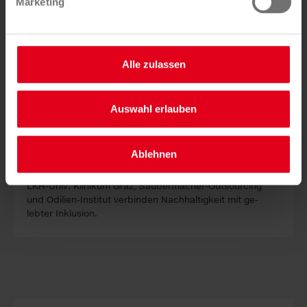
Marketing
22. JULI 2026
Leere Fla­sch­en, echte Hil­fe: Pfand­
spen­den am LKH Graz
Alle zulassen
Auswahl erlauben
Ablehnen
LKH-Univ. Kli­ni­kum Graz, Sauber­macher-Out­sour­cing
und Odilien-In­stitut ver­binden Nach­haltig­keit mit ge­
lebter In­klus­ion.