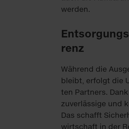
wer­den.
Ent­sor­gungs­
renz
Wäh­rend die Aus­ge­s
bleibt, er­folgt di
ten Part­ners. Dank 
zu­ver­läs­si­ge und k
Das schafft Si­cher­h
wirt­schaft in der R