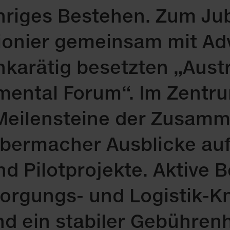
h­ri­ges Be­ste­hen. Zum Ju­
io­nier ge­mein­sam mit Ad­
ka­rä­tig be­setz­ten „Aus­
­men­tal Fo­rum“. Im Zen­tr
 Mei­len­stei­ne der Zu­sam­m
er­ma­cher Aus­bli­cke auf 
und Pi­lot­pro­jek­te. Ak­ti­v
­sor­gungs- und Lo­gis­tik
nd ein sta­bi­ler Ge­büh­ren­