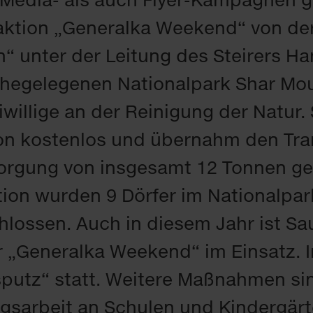
­ti­on „Ge­ne­ral­ka Wee­kend“ von der O
 un­ter der Lei­tung des Stei­rers Ha
he­ge­le­ge­nen Na­tio­nal­park Shar Moun
i­wil­li­ge an der Rei­ni­gung der Na­tur
ti­on kos­ten­los und über­nahm den Tra
sor­gung von ins­ge­samt 12 Ton­nen ge
­on wur­den 9 Dör­fer im Na­tio­nal­pa
chlos­sen. Auch in die­sem Jahr ist Sau
 der „Ge­ne­ral­ka Wee­kend“ im Ein­satz.
­putz“ statt. Wei­te­re Maß­nah­men si
gs­ar­beit an Schu­len und Kin­der­gär­t