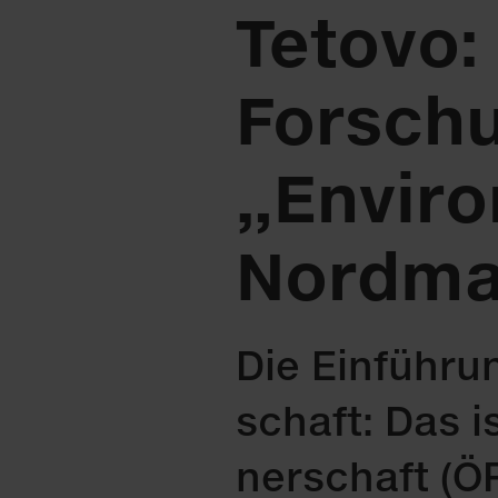
Tetovo: 
Forschu
„Enviro
Nordma
Die Ein­füh­run
schaft: Das is
ner­schaft (ÖP