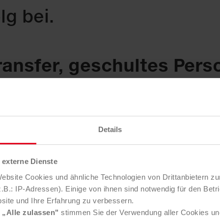
lg bei.
s­fer, ge­schul­tes Per­s
il­dung
 an Sied­lungs­ab­fäl­len hat Sau­ber­
Details
ein­de­ge­biet Te­to­vo ge­sam­melt u
k­te Ent­sor­gung ge­legt. In den kom­
externe Dienste
bsite Cookies und ähnliche Technologien von Drittanbietern zu
Part­ner aus dem pri­va­ten und öf­fent­
B.: IP-Adressen). Einige von ihnen sind notwendig für den Betr
site und Ihre Erfahrung zu verbessern.
er­gi­en die Ab­fall- und Res­sour­cen­w
e
„Alle zulassen"
stimmen Sie der Verwendung aller Cookies un