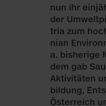
nun ihr ein­jä
der Um­welt­p
tria zum hoch­
ni­an En­viron
a. bis­he­ri­ge
dem gab Sau­b
Ak­ti­vi­tä­ten 
bil­dung, Ent
Ös­ter­reich u