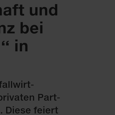
haft und
nz bei
“ in
all­wirt­
ri­va­ten Part­
 Die­se fei­ert