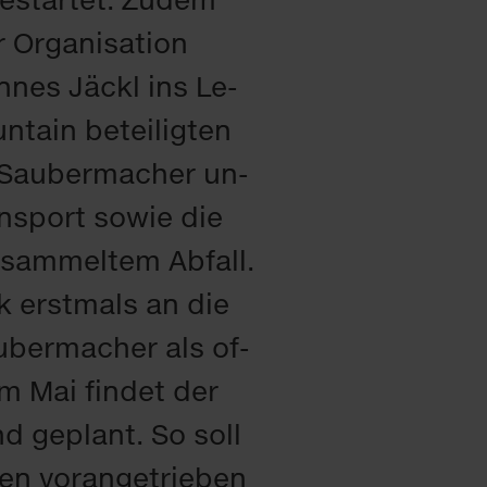
r­ga­ni­sa­ti­on
n­nes Jäckl ins Le­
­tain be­tei­lig­ten
. Sau­ber­ma­cher un­
ns­port so­wie die
­sam­mel­tem Ab­fall.
rk erst­mals an die
­ber­ma­cher als of­
 Im Mai fin­det der
nd ge­plant. So soll
en vor­an­ge­trie­ben