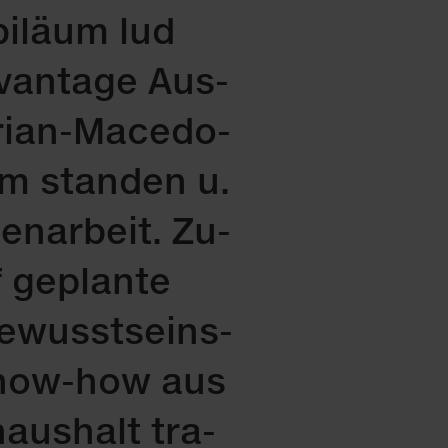
bi­lä­um lud
van­ta­ge Aus­
tri­an-Mace­do­
um stan­den u.
en­ar­beit. Zu­
ge­plan­te
e Be­wusst­seins­
-Know-how aus
haus­halt tra­