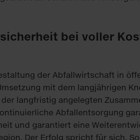
si­cher­heit bei vol­ler Kos
tal­tung der Ab­fall­wirt­schaft in öf­f
e Um­set­zung mit dem lang­jäh­ri­gen 
der lang­fris­tig an­ge­leg­ten Zu­sam­m
on­ti­nu­ier­li­che Ab­fall­ent­sor­gung ga­
eit und ga­ran­tiert ei­ne Wei­ter­ent­wi
e­gi­on. Der Er­folg spricht für sich. S