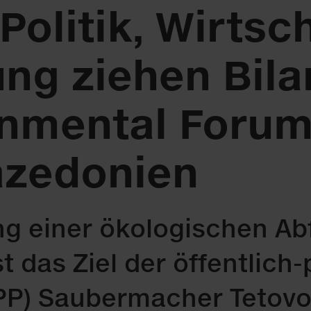
Politik, Wirtsc
ng ziehen Bila
nmental Forum
zedonien
g ei­ner öko­lo­gi­schen Ab­f
t das Ziel der öf­fent­lich-p
P) Sau­ber­ma­cher Te­to­vo.