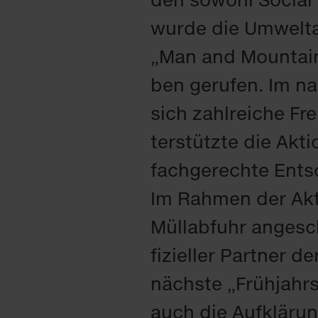
wur­de die Um­welt­ak
„Man and Moun­tain“
ben ge­ru­fen. Im na­
sich zahl­rei­che Fre
ter­stütz­te die Ak­
fach­ge­rech­te Ent­
Im Rah­men der Ak­ti
Müll­ab­fuhr an­ge­s
fi­zi­el­ler Part­ner
nächs­te „Früh­jahrs
auch die Auf­klä­run