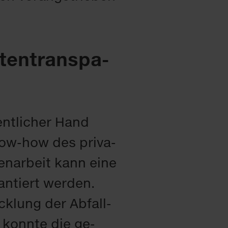
­ten­trans­pa­
ent­li­cher Hand
Know-how des pri­va­
en­ar­beit kann ei­ne
ran­tiert wer­den.
ck­lung der Ab­fall­
o konn­te die ge­