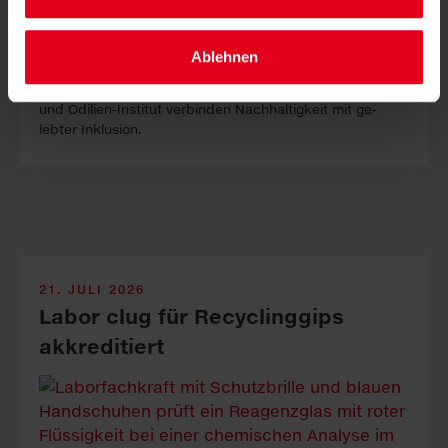
Ablehnen
LKH-Univ. Kli­ni­kum Graz, Sauber­macher-Out­sour­cing
und Odilien-In­stitut ver­binden Nach­haltig­keit mit ge­
lebter In­klus­ion.
21. JULI 2026
Labor clug für Recyclinggips
akkreditiert