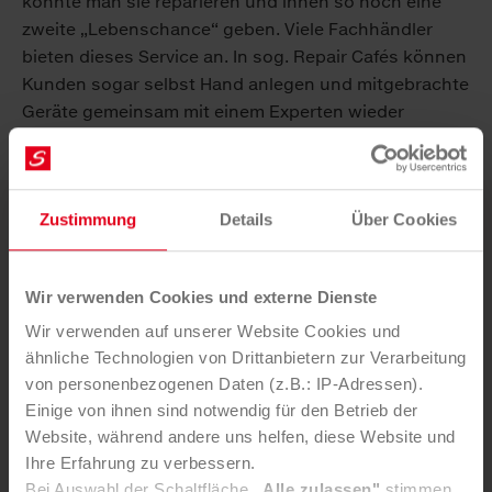
könnte man sie reparieren und ihnen so noch eine
zweite „Lebenschance“ geben. Viele Fachhändler
bieten dieses Service an. In sog. Repair Cafés können
Kunden sogar selbst Hand anlegen und mitgebrachte
Geräte gemeinsam mit einem Experten wieder
funktionsfähig machen.
Zustimmung
Details
Über Cookies
Weitere News
Wir verwenden Cookies und externe Dienste
5. AUGUST 2026
Mürztaler Sauber­macher bleibt
Wir verwenden auf unserer Website Cookies und
ähnliche Technologien von Drittanbietern zur Verarbeitung
starker Part­ner der Stadt
von personenbezogenen Daten (z.B.: IP-Adressen).
Einige von ihnen sind notwendig für den Betrieb der
Website, während andere uns helfen, diese Website und
Ihre Erfahrung zu verbessern.
Bei Auswahl der Schaltfläche
„Alle zulassen"
stimmen