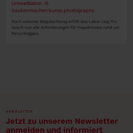
Nach ex­ter­ner Be­gutacht­ung erfüllt das La­bor clug Tro­
faiach nun alle An­forder­ung­en für In­spekt­ion­en rund um
Re­cyc­ling­gips.
NEWSLETTER
Jetzt zu unserem Newsletter
anmelden und informiert