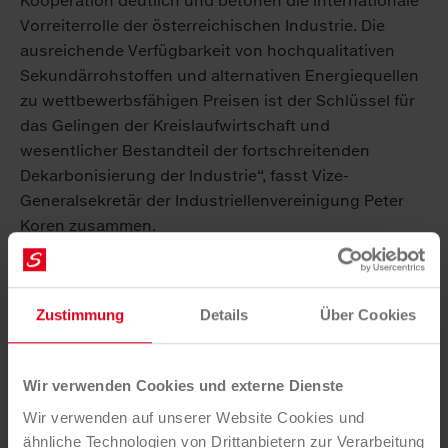
Kooperation deutlich und betonen die internationale
Vorreiterrolle der österreichischen Industrie. Die
ausreichende Verfügbarkeit von hochqualitativen
Sekundärrohstoffen und alternativen Energiequellen
zu wettbewerbsfähigen Preisen ist der Schlüssel für
das Gelingen der Kreislaufwirtschaft und
wesentlicher Bestandteil der fortschreitenden
Dekarbonisierung der Industrie“, fasst Vize-
Generalsekretär der Industriellenvereinigung Peter
Koren zusammen.
Weitere Informationen unter
thermoteam.at
.
Zustimmung
Details
Über Cookies
[1]
Berechnung gemäß CUTEC Studie 2016 bzw.
Montanuni Leoben
[2]
Berechnung gemäß CUTEC Institut bzw.
Wir verwenden Cookies und externe Dienste
Montanuni Leoben
Wir verwenden auf unserer Website Cookies und
[3]
Berechnung gemäß Montanuniversität Leoben auf
ähnliche Technologien von Drittanbietern zur Verarbeitung