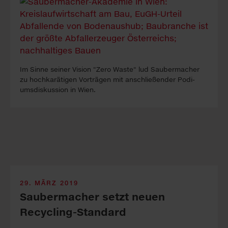
Im Sin­ne sei­ner Vi­si­on "Ze­ro Was­te" lud Sau­ber­ma­cher
zu hoch­ka­rä­ti­gen Vor­trä­gen mit an­schlie­ßen­der Po­di­
ums­dis­kus­si­on in Wien.
29. MÄRZ 2019
Saubermacher setzt neuen
Recycling-Standard