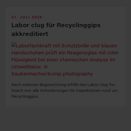
21. JULI 2026
Labor clug für Recyclinggips
akkreditiert
Nach ex­ter­ner Be­gutacht­ung erfüllt das La­bor clug Tro­
faiach nun alle An­forder­ung­en für In­spekt­ion­en rund um
Re­cyc­ling­gips.