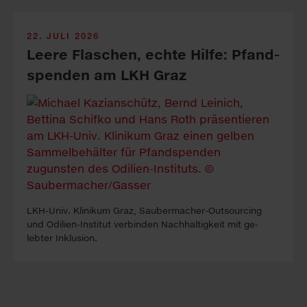
22. JULI 2026
Leere Fla­sch­en, echte Hil­fe: Pfand­
spen­den am LKH Graz
LKH-Univ. Kli­ni­kum Graz, Sauber­macher-Out­sour­cing
und Odilien-In­stitut ver­binden Nach­haltig­keit mit ge­
lebter In­klus­ion.