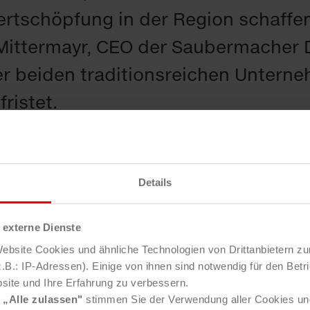
ertschöpfung in der Region schaffe
 Mittermayr, CEO der Saubermacher 
r beiden traditionsreichen Unterne
ristet.
ch die Lager- und Versorgungsdiens
Henkel Maribor strategisch und nac
Details
Am Standort in Marburg betreibt He
externe Dienste
ktionswerk für Kosmetikprodukte we
bsite Cookies und ähnliche Technologien von Drittanbietern zu
peration noch flexibler und effizien
B.: IP-Adressen). Einige von ihnen sind notwendig für den Betr
site und Ihre Erfahrung zu verbessern.
e partnerschaftliche Zusammenarbei
e
„Alle zulassen"
stimmen Sie der Verwendung aller Cookies un