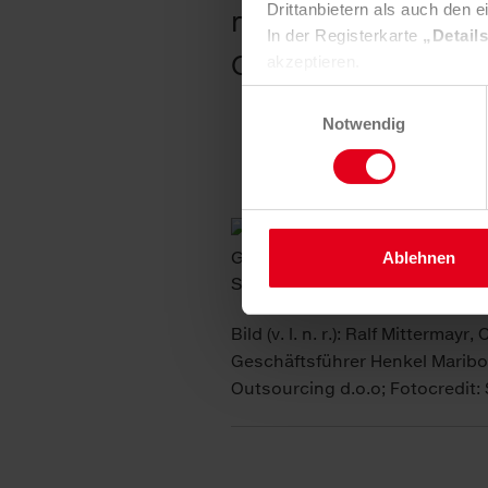
Drittanbietern als auch den e
nachhaltige und w
In der Registerkarte
„Detail
Christof Vollstedt
akzeptieren.
Selbstverständlich können Si
Einwilligungsauswahl
widerrufen und Ihre Einstell
Notwendig
Nähere Informationen finden 
Ablehnen
Bild (v. l. n. r.): Ralf Mitterm
Geschäftsführer Henkel Maribo
Outsourcing d.o.o; Fotocredit