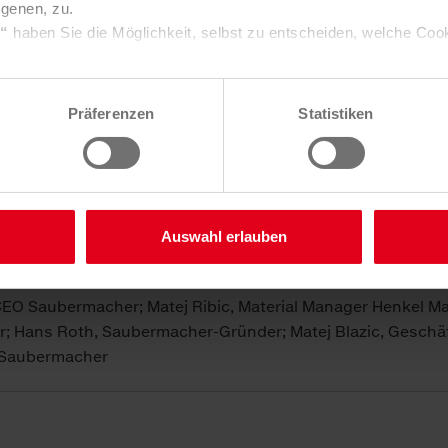
igenen, zu.
achstumsfördernde Zukunft mit Sau
s“
haben Sie die Möglichkeit, selbst zu entscheiden, welche Coo
, Geschäftsführer von Henkel Maribor
e über Consent Button in der linken unteren Ecke die gesetzte 
ungen verändern.
Präferenzen
Statistiken
Sie in unserer
Datenschutzerklärung
. Unser
Impressum
finden
Auswahl erlauben
ayr, CEO Saubermacher; Matej Ribic, Material Manager Henkel Ma
r; Hans Roth, Saubermacher-Gründer; Matej Blazic, Gesch
: Saubermacher