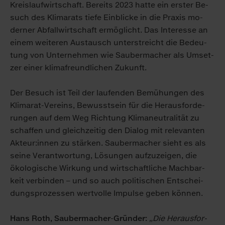
Kreis­lauf­wirt­schaft. Be­reits 2023 hat­te ein ers­ter Be­
such des Kli­ma­rats tie­fe Ein­bli­cke in die Pra­xis mo­
der­ner Ab­fall­wirt­schaft er­mög­licht. Das In­ter­es­se an
ei­nem wei­te­ren Aus­tausch un­ter­streicht die Be­deu­
tung von Un­ter­neh­men wie Sau­ber­ma­cher als Um­set­
zer ei­ner kli­ma­freund­li­chen Zu­kunft.
Der Be­such ist Teil der lau­fen­den Be­mü­hun­gen des
Kli­ma­rat-Ver­eins, Be­wusst­sein für die Her­aus­for­de­
run­gen auf dem Weg Rich­tung Kli­ma­neu­tra­li­tät zu
schaf­fen und gleich­zei­tig den Dia­log mit re­le­van­ten
Ak­teur:in­nen zu stär­ken. Sau­ber­ma­cher sieht es als
sei­ne Ver­ant­wor­tung, Lö­sun­gen auf­zu­zei­gen, die
öko­lo­gi­sche Wir­kung und wirt­schaft­li­che Mach­bar­
keit ver­bin­den – und so auch po­li­ti­schen Ent­schei­
dungs­pro­zes­sen wert­vol­le Im­pul­se ge­ben kön­nen.
Hans Roth, Sau­ber­ma­cher-Grün­der:
„Die Her­aus­for­