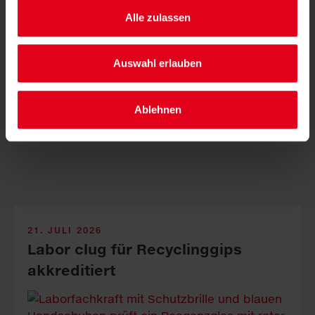
Alle zulassen
Auswahl erlauben
LKH-Univ. Kli­ni­kum Graz, Sauber­macher-Out­sour­cing
und Odilien-In­stitut ver­binden Nach­haltig­keit mit ge­
Ablehnen
lebter In­klus­ion.
21. JULI 2026
Labor clug für Recyclinggips
akkreditiert