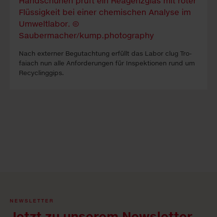
Nach ex­ter­ner Be­gutacht­ung erfüllt das La­bor clug Tro­
faiach nun alle An­forder­ung­en für In­spekt­ion­en rund um
Re­cyc­ling­gips.
NEWSLETTER
Jetzt zu unserem Newsletter