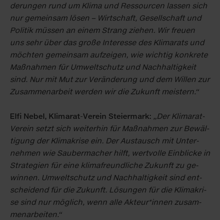
de­run­gen rund um Kli­ma und Res­sour­cen las­sen sich
nur ge­mein­sam lö­sen – Wirt­schaft, Ge­sell­schaft und
Po­li­tik müs­sen an ei­nem Strang zie­hen. Wir freu­en
uns sehr über das gro­ße In­ter­es­se des Kli­ma­rats und
möch­ten ge­mein­sam auf­zei­gen, wie wich­tig kon­kre­te
Maß­nah­men für Um­welt­schutz und Nach­hal­tig­keit
sind. Nur mit Mut zur Ver­än­de­rung und dem Wil­len zur
Zu­sam­men­ar­beit wer­den wir die Zu­kunft meis­tern.“
El­fi Ne­bel, Kli­ma­rat-Ver­ein Stei­er­mark:
„Der Kli­ma­rat-
Ver­ein setzt sich wei­ter­hin für Maß­nah­men zur Be­wäl­
ti­gung der Kli­ma­kri­se ein. Der Aus­tausch mit Un­ter­
neh­men wie Sau­ber­ma­cher hilft, wert­vol­le Ein­bli­cke in
Stra­te­gi­en für ei­ne kli­ma­freund­li­che Zu­kunft zu ge­
win­nen. Um­welt­schutz und Nach­hal­tig­keit sind ent­
schei­dend für die Zu­kunft. Lö­sun­gen für die Kli­ma­kri­
se sind nur mög­lich, wenn al­le Ak­teur*in­nen zu­sam­
men­ar­bei­ten.“