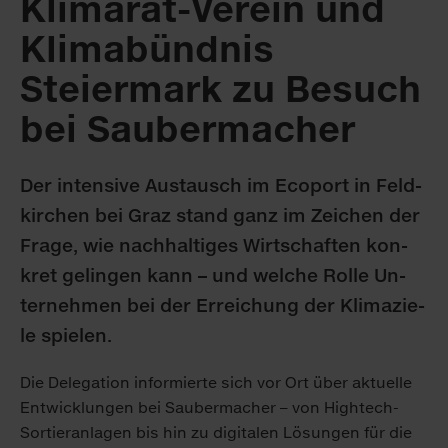
Klimarat-Verein und
Klimabündnis
Steiermark zu Besuch
bei Saubermacher
Der in­ten­si­ve Aus­tausch im Eco­port in Feld­
kir­chen bei Graz stand ganz im Zei­chen der
Fra­ge, wie nach­hal­ti­ges Wirt­schaf­ten kon­
kret ge­lin­gen kann – und wel­che Rol­le Un­
ter­neh­men bei der Er­rei­chung der Kli­ma­zie­
le spie­len.
Die De­le­ga­ti­on in­for­mier­te sich vor Ort über ak­tu­el­le
Ent­wick­lun­gen bei Sau­ber­ma­cher – von High­tech-
Sor­tier­an­la­gen bis hin zu di­gi­ta­len Lö­sun­gen für die