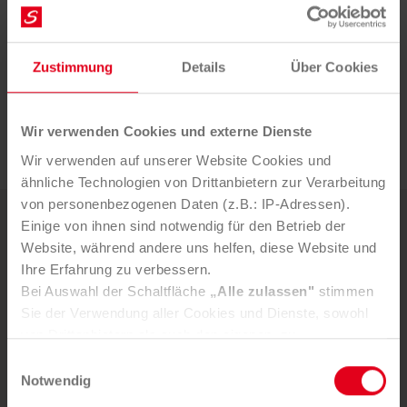
Temperaturanstiege in den Behältern messen, 10
Arbeitsstunden pro Monat ein. Diese Zeit wird für
andere Tätigkeiten, wie z. B. Kontrolle von Fehlwürfen
Zustimmung
Details
Über Cookies
genutzt.
Sie möchten auch einen Beitrag zum Klimaschutz
Wir verwenden Cookies und externe Dienste
leisten? Wir freuen uns auf
Ihre Anfrage
.
Wir verwenden auf unserer Website Cookies und
ähnliche Technologien von Drittanbietern zur Verarbeitung
von personenbezogenen Daten (z.B.: IP-Adressen).
Einige von ihnen sind notwendig für den Betrieb der
Weitere News
Website, während andere uns helfen, diese Website und
Ihre Erfahrung zu verbessern.
Bei Auswahl der Schaltfläche
„Alle zulassen"
stimmen
5. AUGUST 2026
Mürztaler Sauber­macher bleibt
Sie der Verwendung aller Cookies und Dienste, sowohl
von Drittanbietern als auch den eigenen, zu.
starker Part­ner der Stadt
In der Registerkarte
„Details“
haben Sie die Möglichkeit,
Einwilligungsauswahl
selbst zu entscheiden, welche Cookies-Setzung Sie
Notwendig
akzeptieren.