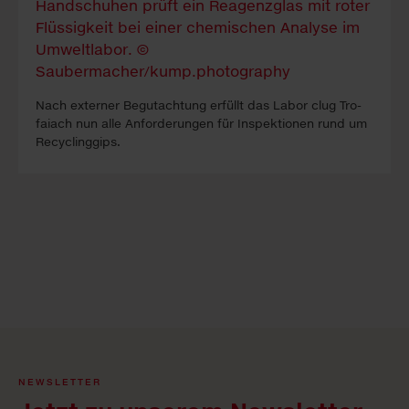
Nach ex­ter­ner Be­gutacht­ung erfüllt das La­bor clug Tro­
faiach nun alle An­forder­ung­en für In­spekt­ion­en rund um
Re­cyc­ling­gips.
NEWSLETTER