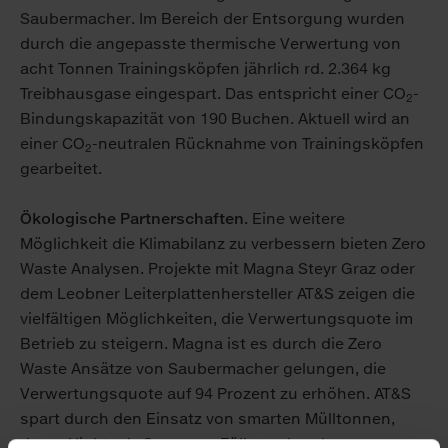
Saubermacher. Im Bereich der Entsorgung wurden
durch die angepasste thermische Verwertung von
acht Tonnen Trainingsköpfen jährlich rd. 2.364 kg
Treibhausgase eingespart. Das entspricht einer CO
-
2
Bindungskapazität von 190 Buchen. Aktuell wird an
einer CO
-neutralen Rücknahme von Trainingsköpfen
2
gearbeitet.
Ökologische Partnerschaften.
Eine weitere
Möglichkeit die Klimabilanz zu verbessern bieten Zero
Waste Analysen. Projekte mit Magna Steyr Graz oder
dem Leobner Leiterplattenhersteller AT&S zeigen die
vielfältigen Möglichkeiten, die Verwertungsquote im
Betrieb zu steigern. Magna ist es durch die Zero
Waste Ansätze von Saubermacher gelungen, die
Verwertungsquote auf 94 Prozent zu erhöhen. AT&S
spart durch den Einsatz von smarten Mülltonnen,
deren Hightech-Sensoren Füllstand und