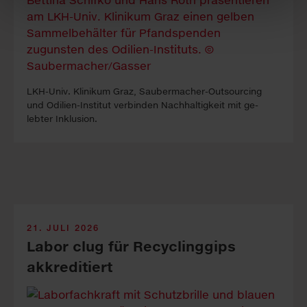
LKH-Univ. Kli­ni­kum Graz, Sauber­macher-Out­sour­cing
und Odilien-In­stitut ver­binden Nach­haltig­keit mit ge­
lebter In­klus­ion.
21. JULI 2026
Labor clug für Recyclinggips
akkreditiert