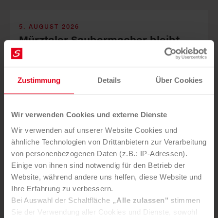
5. AUGUST 2026
Mürztaler Sauber­macher bleibt
starker Part­ner der Stadt
Zustimmung
Details
Über Cookies
Wir verwenden Cookies und externe Dienste
Wir verwenden auf unserer Website Cookies und
Die Mürztaler Sauber­macher GmbH stärkt mit ge­zielten
ähnliche Technologien von Drittanbietern zur Verarbeitung
In­vest­itionen Service­qualität, Arbeits­plätze und Kreis­
von personenbezogenen Daten (z.B.: IP-Adressen).
lauf­wirt­schaft in der Re­gion.
Einige von ihnen sind notwendig für den Betrieb der
Website, während andere uns helfen, diese Website und
Ihre Erfahrung zu verbessern.
Bei Auswahl der Schaltfläche
„Alle zulassen"
stimmen
Sie der Verwendung aller Cookies und Dienste, sowohl