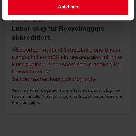
Ablehnen
21. JULI 2026
Labor clug für Recyclinggips
akkreditiert
Nach ex­ter­ner Be­gutacht­ung erfüllt das La­bor clug Tro­
faiach nun alle An­forder­ung­en für In­spekt­ion­en rund um
Re­cyc­ling­gips.