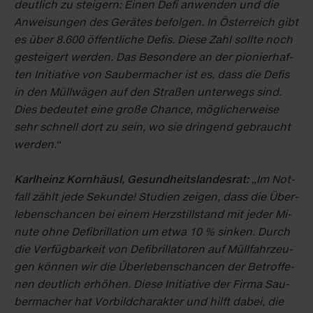
deut­lich zu stei­gern: Ei­nen De­fi an­wen­den und die
An­wei­sun­gen des Ge­rä­tes be­fol­gen. In Ös­ter­reich gibt
es über 8.600 öf­fent­li­che De­fis. Die­se Zahl soll­te noch
ge­stei­gert wer­den. Das Be­son­de­re an der pio­nier­haf­
ten In­itia­ti­ve von Sau­ber­ma­cher ist es, dass die De­fis
in den Müll­wä­gen auf den Stra­ßen un­ter­wegs sind.
Dies be­deu­tet ei­ne gro­ße Chan­ce, mög­li­cher­wei­se
sehr schnell dort zu sein, wo sie drin­gend ge­braucht
wer­den.“
Karl­heinz Korn­häusl, Ge­sund­heits­lan­des­rat:
„Im Not­
fall zählt je­de Se­kun­de! Stu­di­en zei­gen, dass die Über­
le­bens­chan­cen bei ei­nem Herz­still­stand mit je­der Mi­
nu­te oh­ne De­fi­bril­la­ti­on um et­wa 10 % sin­ken. Durch
die Ver­füg­bar­keit von De­fi­bril­la­to­ren auf Müll­fahr­zeu­
gen kön­nen wir die Über­le­bens­chan­cen der Be­trof­fe­
nen deut­lich er­hö­hen. Die­se In­itia­ti­ve der Fir­ma Sau­
ber­ma­cher hat Vor­bild­cha­rak­ter und hilft da­bei, die