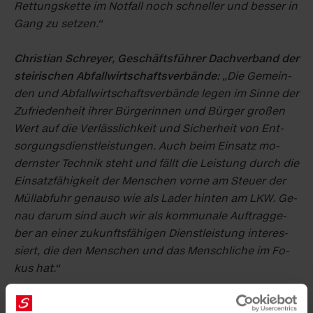
Ret­tungs­ket­te im Not­fall noch schnel­ler und bes­ser in
Gang zu set­zen.“
Chris­ti­an Schrey­er, Ge­schäfts­füh­rer Dach­ver­band der
stei­ri­schen Ab­fall­wirt­schafts­ver­bän­de:
„Die Ge­mein­
den und Ab­fall­wirt­schafts­ver­bän­de le­gen im Sin­ne der
Zu­frie­den­heit ih­rer Bür­ge­rin­nen und Bür­ger gro­ßen
Wert auf die Ver­läss­lich­keit und Si­cher­heit von Ent­
sor­gungs­dienst­leis­tun­gen. Auch beim Ein­satz mo­
derns­ter Tech­nik steht und fällt die Leis­tung durch die
Ein­satz­fä­hig­keit der Men­schen vor­ne am Steu­er der
Müll­ab­fuhr ge­nau­so wie als La­der hin­ten am LKW. Ge­
nau dar­um sind auch wir als kom­mu­na­le Auf­trag­ge­
ber an ei­ner zu­kunfts­fä­hi­gen Dienst­leis­tung in­ter­es­
siert, die den Men­schen und das Mensch­li­che im Fo­
kus hat.“
Hans Roth, Sau­ber­ma­cher Grün­der:
„Als Vor­rei­ter im