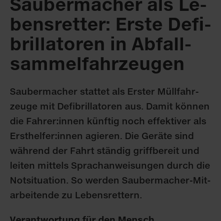
Sau­ber­ma­cher als Le­
bens­ret­ter: Ers­te De­fi­
bril­la­to­ren in Ab­fall­
sam­mel­fahr­zeu­gen
Sau­ber­ma­cher stat­tet als Ers­ter Müll­fahr­
zeu­ge mit De­fi­bril­la­to­ren aus. Da­mit kön­nen
die Fah­rer:in­nen künf­tig noch ef­fek­ti­ver als
Erst­hel­fer:in­nen agie­ren. Die Ge­rä­te sind
wäh­rend der Fahrt stän­dig griff­be­reit und
lei­ten mit­tels Sprach­an­wei­sun­gen durch die
Not­si­tua­ti­on. So wer­den Sau­ber­ma­cher-Mit­
ar­bei­ten­de zu Le­bens­ret­tern.
Verantwortung für den Mensch