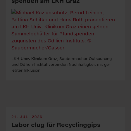
spen­den am LKH Graz
LKH-Univ. Kli­ni­kum Graz, Sauber­macher-Out­sour­cing
und Odilien-In­stitut ver­binden Nach­haltig­keit mit ge­
lebter In­klus­ion.
21. JULI 2026
Labor clug für Recyclinggips