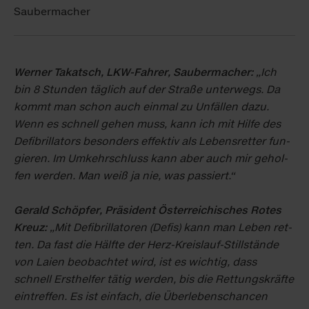
Saubermacher
Wer­ner Takatsch, LKW-Fah­rer, Sau­ber­ma­cher:
„Ich
bin 8 Stun­den täg­lich auf der Stra­ße un­ter­wegs. Da
kommt man schon auch ein­mal zu Un­fäl­len da­zu.
Wenn es schnell ge­hen muss, kann ich mit Hil­fe des
De­fi­bril­la­tors be­son­ders ef­fek­tiv als Le­bens­ret­ter fun­
gie­ren. Im Um­kehr­schluss kann aber auch mir ge­hol­
fen wer­den. Man weiß ja nie, was pas­siert.“
Ge­rald Schöp­fer, Prä­si­dent Ös­ter­rei­chi­sches Ro­tes
Kreuz:
„Mit De­fi­bril­la­to­ren (De­fis) kann man Le­ben ret­
ten. Da fast die Hälf­te der Herz-Kreis­lauf-Still­stän­de
von Lai­en be­ob­ach­tet wird, ist es wich­tig, dass
schnell Erst­hel­fer tä­tig wer­den, bis die Ret­tungs­kräf­te
ein­tref­fen. Es ist ein­fach, die Über­le­bens­chan­cen