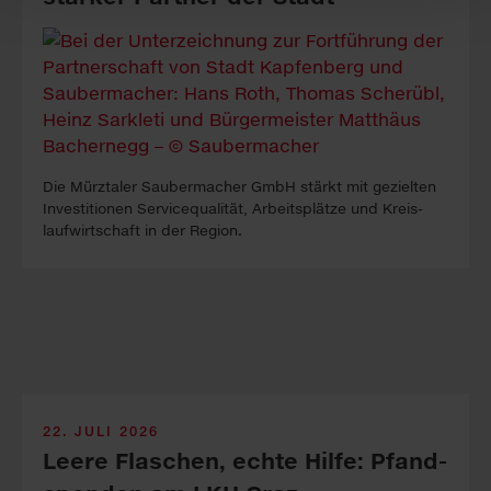
Die Mürztaler Sauber­macher GmbH stärkt mit ge­zielten
In­vest­itionen Service­qualität, Arbeits­plätze und Kreis­
lauf­wirt­schaft in der Re­gion.
22. JULI 2026
Leere Fla­sch­en, echte Hil­fe: Pfand­