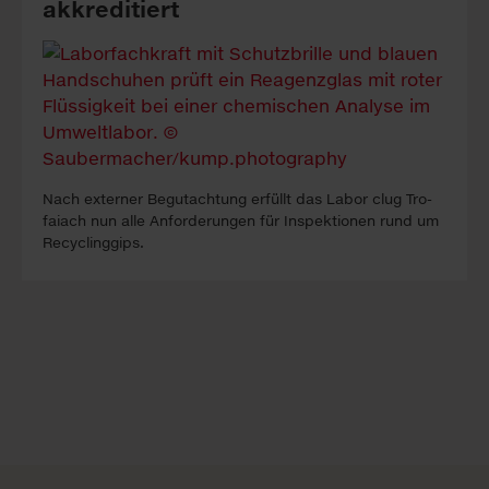
akkreditiert
Nach ex­ter­ner Be­gutacht­ung erfüllt das La­bor clug Tro­
faiach nun alle An­forder­ung­en für In­spekt­ion­en rund um
Re­cyc­ling­gips.