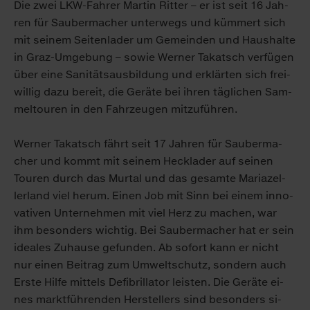
Die zwei LKW-Fah­rer Mar­tin Rit­ter – er ist seit 16 Jah­
ren für Sau­ber­ma­cher un­ter­wegs und küm­mert sich
mit sei­nem Sei­ten­la­der um Ge­mein­den und Haus­hal­te
in Graz-Um­ge­bung – so­wie Wer­ner Takatsch ver­fü­gen
über ei­ne Sa­ni­täts­aus­bil­dung und er­klär­ten sich frei­
wil­lig da­zu be­reit, die Ge­rä­te bei ih­ren täg­li­chen Sam­
mel­tou­ren in den Fahr­zeu­gen mit­zu­füh­ren.
Wer­ner Takatsch fährt seit 17 Jah­ren für Sau­ber­ma­
cher und kommt mit sei­nem Heck­la­der auf sei­nen
Tou­ren durch das Mur­tal und das ge­sam­te Ma­ria­zel­
ler­land viel her­um. Ei­nen Job mit Sinn bei ei­nem in­no­
va­ti­ven Un­ter­neh­men mit viel Herz zu ma­chen, war
ihm be­son­ders wich­tig. Bei Sau­ber­ma­cher hat er sein
idea­les Zu­hau­se ge­fun­den. Ab so­fort kann er nicht
nur ei­nen Bei­trag zum Um­welt­schutz, son­dern auch
Ers­te Hil­fe mit­tels De­fi­bril­la­tor leis­ten. Die Ge­rä­te ei­
nes markt­füh­ren­den Her­stel­lers sind be­son­ders si­