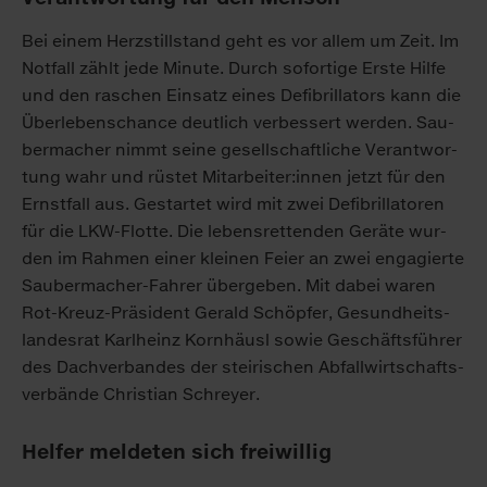
Bei ei­nem Herz­still­stand geht es vor al­lem um Zeit. Im
Not­fall zählt je­de Mi­nu­te. Durch so­for­ti­ge Ers­te Hil­fe
und den ra­schen Ein­satz ei­nes De­fi­bril­la­tors kann die
Über­le­bens­chan­ce deut­lich ver­bes­sert wer­den. Sau­
ber­ma­cher nimmt sei­ne ge­sell­schaft­li­che Ver­ant­wor­
tung wahr und rüs­tet Mit­ar­bei­ter:in­nen jetzt für den
Ernst­fall aus. Ge­star­tet wird mit zwei De­fi­bril­la­to­ren
für die LKW-Flot­te. Die le­bens­ret­ten­den Ge­rä­te wur­
den im Rah­men ei­ner klei­nen Fei­er an zwei en­ga­gier­te
Sau­ber­ma­cher-Fah­rer über­ge­ben. Mit da­bei wa­ren
Rot-Kreuz-Prä­si­dent Ge­rald Schöp­fer, Ge­sund­heits­
lan­des­rat Karl­heinz Korn­häusl so­wie Ge­schäfts­füh­rer
des Dach­ver­ban­des der stei­ri­schen Ab­fall­wirt­schafts­
ver­bän­de Chris­ti­an Schrey­er.
Helfer meldeten sich freiwillig