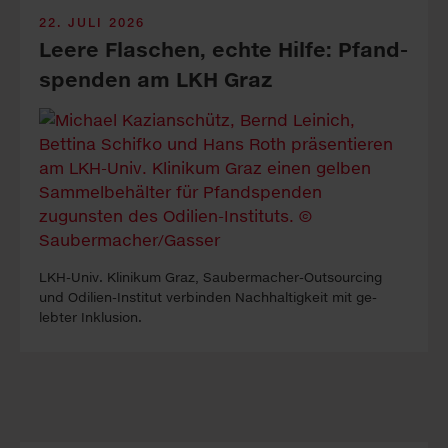
22. JULI 2026
Leere Fla­sch­en, echte Hil­fe: Pfand­
spen­den am LKH Graz
LKH-Univ. Kli­ni­kum Graz, Sauber­macher-Out­sour­cing
und Odilien-In­stitut ver­binden Nach­haltig­keit mit ge­
lebter In­klus­ion.