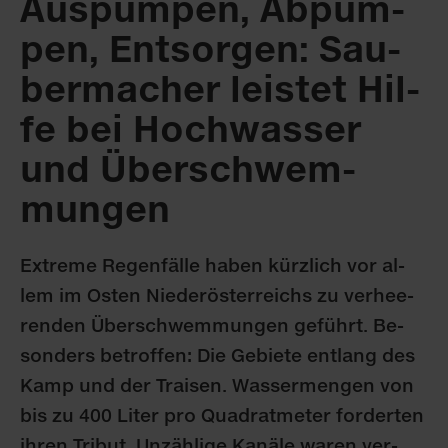
Aus­pum­pen, Ab­pum­
pen, Ent­sor­gen: Sau­
ber­ma­cher leis­tet Hil­
fe bei Hoch­was­ser
und Über­schwem­
mun­gen
Ex­tre­me Re­gen­fäl­le ha­ben kürz­lich vor al­
lem im Os­ten Nie­der­ös­ter­reichs zu ver­hee­
ren­den Über­schwem­mun­gen ge­führt. Be­
son­ders be­trof­fen: Die Ge­bie­te ent­lang des
Kamp und der Trai­sen. Was­ser­men­gen von
bis zu 400 Li­ter pro Qua­drat­me­ter for­der­ten
ih­ren Tri­but. Un­zäh­li­ge Ka­nä­le wa­ren ver­