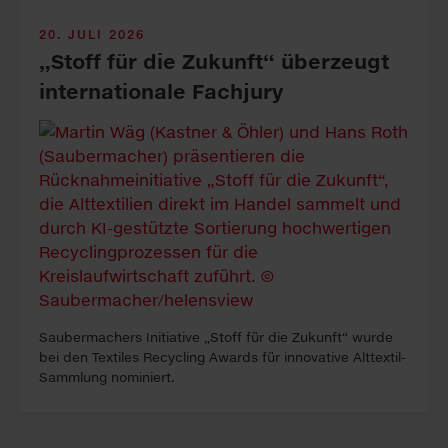
20. JULI 2026
„Stoff für die Zukunft“ ü­ber­zeugt
in­ter­na­tio­nale Fach­jury
Sauber­machers In­itia­tive „Stoff für die Zukunft“ wur­de
bei den Tex­tiles Re­cy­cling A­wards für in­nova­tive Alt­tex­til-
Samm­lung no­mi­niert.