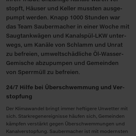
stopft, Häu­ser und Kel­ler muss­ten aus­ge­
pumpt wer­den. Knapp 1000 Stun­den war
das Team Sau­ber­ma­cher in ei­ner Wo­che mit
Saug­tank­wä­gen und Ka­nal­spül-LKW un­ter­
wegs, um Ka­nä­le von Schlamm und Un­rat
zu be­frei­en, um­welt­schäd­li­che Öl-Was­ser-
Ge­mi­sche ab­zu­pum­pen und Ge­mein­den
von Sperr­müll zu be­frei­en.
24/7 Hil­fe bei Über­schwem­mung und Ver­
stop­fung
Der Kli­ma­wan­del bringt im­mer hef­ti­ge­re Un­wet­ter mit
sich. Stark­re­ge­ner­eig­nis­se häu­fen sich, Ge­mein­den
kämp­fen ver­stärkt ge­gen Über­schwem­mun­gen und
Ka­nal­ver­stop­fung. Sau­ber­ma­cher ist mit mo­derns­ten