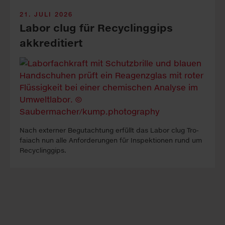
21. JULI 2026
Labor clug für Recyclinggips
akkreditiert
Nach ex­ter­ner Be­gutacht­ung erfüllt das La­bor clug Tro­
faiach nun alle An­forder­ung­en für In­spekt­ion­en rund um
Re­cyc­ling­gips.