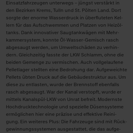
Ein­satz­fahr­zeu­gen un­ter­wegs – jüngst ver­stärkt in
den Be­zir­ken Krems, Tulln und St. Pöl­ten Land. Dort
sorg­te der enor­me Was­ser­druck in über­flu­te­ten Kel­
lern für das Auf­schwem­men und Plat­zen von Heiz­öl­
tanks. Dank in­no­va­ti­ver Saug­tank­wä­gen mit Mehr­
kam­mer­sys­tem, konn­te Öl-Was­ser-Ge­misch rasch
ab­ge­saugt wer­den, um Um­welt­schä­den zu ver­hin­
dern. Gleich­zei­tig fass­te der LKW Schlamm, oh­ne die
bei­den Ge­men­ge zu ver­mi­schen. Auch voll­ge­lau­fe­ne
Pel­let­la­ger stell­ten ei­ne Be­dro­hung dar. Auf­ge­weich­te
Pel­lets üb­ten Druck auf die Ge­bäu­de­struk­tur aus. Um
die­se zu ent­las­ten, wur­de der Brenn­stoff eben­falls
rasch ab­ge­saugt. War der Ka­nal ver­stopft, wur­de er
mit­tels Ka­nal­spül-LKW von Un­rat be­freit. Mo­derns­te
Hoch­druck­tech­no­lo­gie und spe­zi­el­le Dü­sen­sys­te­me
er­mög­li­chen hier ei­ne prä­zi­se und ef­fek­ti­ve Rei­ni­
gung. Ein wei­te­res Plus: Die Fahr­zeu­ge sind mit Rück­
ge­win­nungs­sys­te­men aus­ge­stat­tet, die das auf­ge­