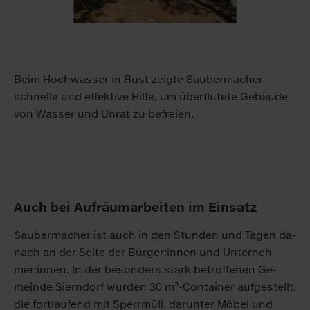
Beim Hochwasser in Rust zeigte Saubermacher
schnelle und effektive Hilfe, um überflutete Gebäude
von Wasser und Unrat zu befreien.
Auch bei Auf­räum­ar­bei­ten im Ein­satz
Sau­ber­ma­cher ist auch in den Stun­den und Ta­gen da­
nach an der Sei­te der Bür­ger:in­nen und Un­ter­neh­
mer:in­nen. In der be­son­ders stark be­trof­fe­nen Ge­
mein­de Siern­dorf wur­den 30 m³-Con­tai­ner auf­ge­stellt,
die fort­lau­fend mit Sperr­müll, dar­un­ter Mö­bel und