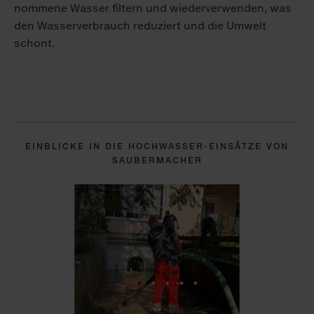
nom­me­ne Was­ser fil­tern und wie­der­ver­wen­den, was
den Was­ser­ver­brauch re­du­ziert und die Um­welt
schont.
EINBLICKE IN DIE HOCHWASSER-EINSÄTZE VON
SAUBERMACHER