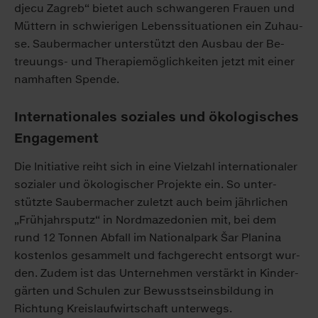
dje­cu Za­greb“ bie­tet auch schwan­ge­ren Frau­en und
Müt­tern in schwie­ri­gen Le­bens­si­tua­tio­nen ein Zu­hau­
se. Sau­ber­ma­cher un­ter­stützt den Aus­bau der Be­
treu­ungs- und The­ra­pie­mög­lich­kei­ten jetzt mit ei­ner
nam­haf­ten Spen­de.
In­ter­na­tio­na­les so­zia­les und öko­lo­gi­sches
En­ga­ge­ment
Die In­itia­ti­ve reiht sich in ei­ne Viel­zahl in­ter­na­tio­na­ler
so­zia­ler und öko­lo­gi­scher Pro­jek­te ein. So un­ter­
stütz­te Sau­ber­ma­cher zu­letzt auch beim jähr­li­chen
„Früh­jahrs­putz“ in Nord­ma­ze­do­ni­en mit, bei dem
rund 12 Ton­nen Ab­fall im Na­tio­nal­park Šar Pla­ni­na
kos­ten­los ge­sam­melt und fach­ge­recht ent­sorgt wur­
den. Zu­dem ist das Un­ter­neh­men ver­stärkt in Kin­der­
gär­ten und Schu­len zur Be­wusst­seins­bil­dung in
Rich­tung Kreis­lauf­wirt­schaft un­ter­wegs.