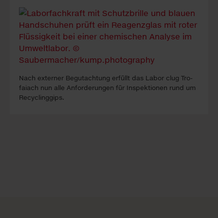
Nach ex­ter­ner Be­gutacht­ung erfüllt das La­bor clug Tro­
faiach nun alle An­forder­ung­en für In­spekt­ion­en rund um
Re­cyc­ling­gips.