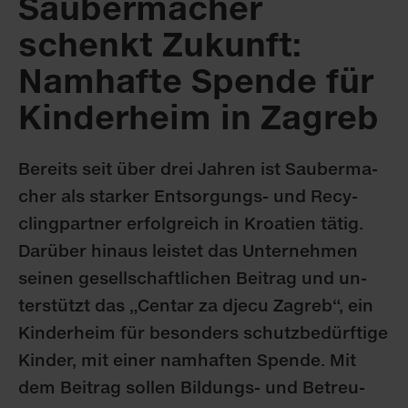
Saubermacher
schenkt Zukunft:
Namhafte Spende für
Kinderheim in Zagreb
Be­reits seit über drei Jah­ren ist Sau­ber­ma­
cher als star­ker Ent­sor­gungs- und Re­cy­
cling­part­ner er­folg­reich in Kroa­ti­en tä­tig.
Dar­über hin­aus leis­tet das Un­ter­neh­men
sei­nen ge­sell­schaft­li­chen Bei­trag und un­
ter­stützt das „Cen­tar za dje­cu Za­greb“, ein
Kin­der­heim für be­son­ders schutz­be­dürf­ti­ge
Kin­der, mit ei­ner nam­haf­ten Spen­de. Mit
dem Bei­trag sol­len Bil­dungs- und Be­treu­