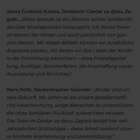
Jas­na Ćurković Kela­va, Di­rek­to­rin Cen­tar za dje­cu Za­
greb:
„Die­se Spen­de ist ein Zei­chen ech­ter So­li­da­ri­tät,
die über Staats­gren­zen hin­aus­geht. Ich dan­ke Ih­nen
im Na­men der Kin­der und auch per­sön­lich von gan­
zem Her­zen. Mit die­sen Mit­teln kön­nen wir zu­sätz­li­che
An­ge­bo­te pla­nen, mit de­nen wir das Le­ben der Kin­der
in der Ein­rich­tung be­rei­chern – et­wa Frei­zeit­ge­stal­
tung, Aus­flü­ge, Som­mer­fe­ri­en, die An­schaf­fung neu­er
Aus­rüs­tung und Ähn­li­ches.“
Hans Roth, Sau­ber­ma­cher-Grün­der:
„Kin­der sind un­
se­re Zu­kunft. Wir se­hen es als un­se­re ge­sell­schaft­li­
che Ver­ant­wor­tung, jun­ge Men­schen zu un­ter­stüt­zen,
die oh­ne fa­mi­liä­ren Rück­halt auf­wach­sen müs­sen.
Das Team im Cen­tar za dje­cu Za­greb leis­tet hier seit
Jahr­zehn­ten Groß­ar­ti­ges – die­se Ar­beit ver­dient un­se­
re höchs­te An­er­ken­nung und Un­ter­stüt­zung.“