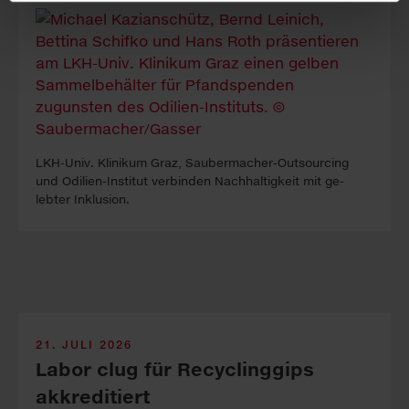
LKH-Univ. Kli­ni­kum Graz, Sauber­macher-Out­sour­cing
und Odilien-In­stitut ver­binden Nach­haltig­keit mit ge­
lebter In­klus­ion.
21. JULI 2026
Labor clug für Recyclinggips
akkreditiert