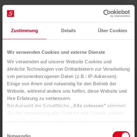
Bei Presseanfragen wenden Sie sich bitte an:
Lukas Kreimer, PR Manager
Zustimmung
Details
Über Cookies
l.kreimer@saubermacher.at
+43 664 80598 1716
Wir verwenden Cookies und externe Dienste
Mein LinkedIn
Wir verwenden auf unserer Website Cookies und
ähnliche Technologien von Drittanbietern zur Verarbeitung
von personenbezogenen Daten (z.B.: IP-Adressen).
Einige von ihnen sind notwendig für den Betrieb der
Website, während andere uns helfen, diese Website und
Weitere News
Ihre Erfahrung zu verbessern.
Bei Auswahl der Schaltfläche
„Alle zulassen"
stimmen
5. AUGUST 2026
Sie der Verwendung aller Cookies und Dienste, sowohl
Mürztaler Sauber­macher bleibt
von Drittanbietern als auch den eigenen, zu.
In der Registerkarte
„Details“
haben Sie die Möglichkeit,
starker Part­ner der Stadt
Einwilligungsauswahl
selbst zu entscheiden, welche Cookies-Setzung Sie
Notwendig