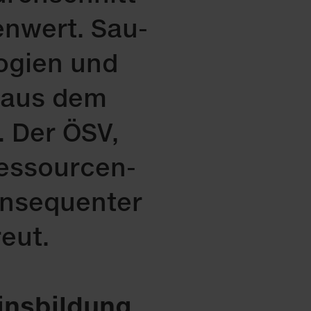
zen­wert. Sau­
o­gi­en und
en aus dem
. Der ÖSV,
res­sour­cen­
n­se­quen­ter
reut.
eins­bil­dung