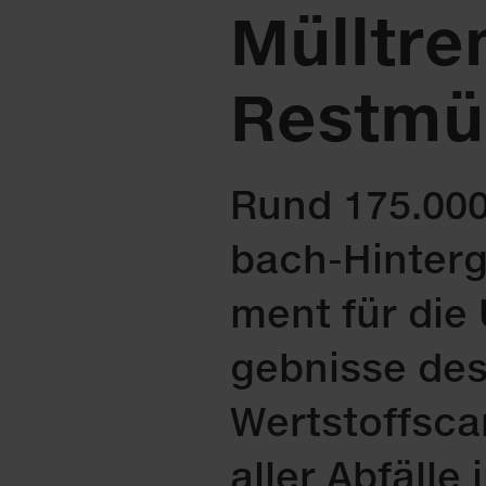
Mülltre
Restmül
Rund 175.000
bach-Hin­ter­
ment für die 
geb­nis­se d
Wertstoffscan
al­ler Ab­fäl­