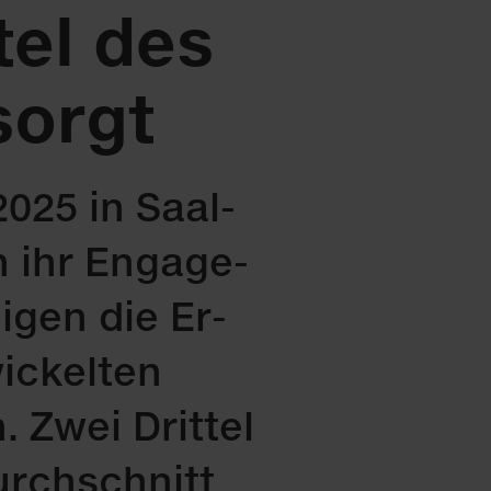
tel des
sorgt
025 in Saal­
 ihr En­ga­ge­
i­gen die Er­
ickelten
Zwei Drit­tel
Durch­schnitt