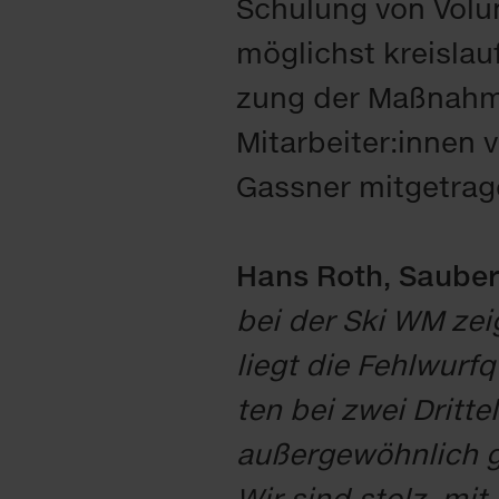
Schu­lung von Volun­
mög­lichst kreis­lauf
zung der Maß­nah­men
Mit­ar­bei­ter:in­ne
Gas­s­ner mit­ge­tra­
Hans Roth, Sau­ber
bei der Ski WM zeig
liegt die Fehl­wurf­q
ten bei zwei Drit­tel
au­ßer­ge­wöhn­lich g
Wir sind stolz, mit u