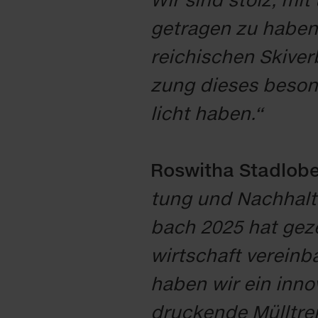
ge­tra­gen zu ha­ben
rei­chi­schen Ski­ver
zung die­ses be­son­
licht ha­ben.“
Ros­wi­tha Stad­lobe
tung und Nach­hal­ti
bach 2025 hat ge­zei
wirt­schaft ver­ein
ha­ben wir ein in­no­
dru­cken­de Müll­tre