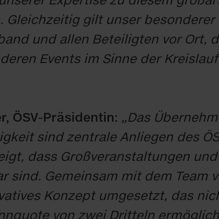
. Gleich­zei­tig gilt un­ser be­son­de­r
­band und al­len Be­tei­lig­ten vor Ort,
de­ren Events im Sin­ne der Kreis­lauf
r, ÖSV-Prä­si­den­tin:
„Das Über­neh­me
g­keit sind zen­tra­le An­lie­gen des 
gt, dass Groß­ver­an­stal­tun­gen und g
­bar sind. Ge­mein­sam mit dem Team 
va­ti­ves Kon­zept um­ge­setzt, das nic
nn­quo­te von zwei Drit­teln er­mög­lic