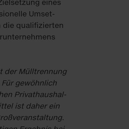
iel­set­zung ei­nes
sio­nel­le Um­set­
 qua­li­fi­zier­ten
r­un­ter­neh­mens
ät der Müll­tren­nung
 Für ge­wöhn­lich
hen Pri­vat­haus­hal­
­tel ist da­her ein
roß­ver­an­stal­tung.
ti­gen Er­geb­nis bei­