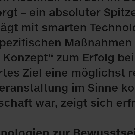
orgt – ein ab­so­lu­ter Spit­
ägt mit smar­ten Tech­no­l
­spe­zi­fi­schen Maß­nah­m
M Kon­zept“ zum Er­folg bei
r­tes Ziel ei­ne mög­lichst 
r­an­stal­tung im Sin­ne ko
­schaft war, zeigt sich er­f
h­no­lo­gi­en zur Be­wusst­s