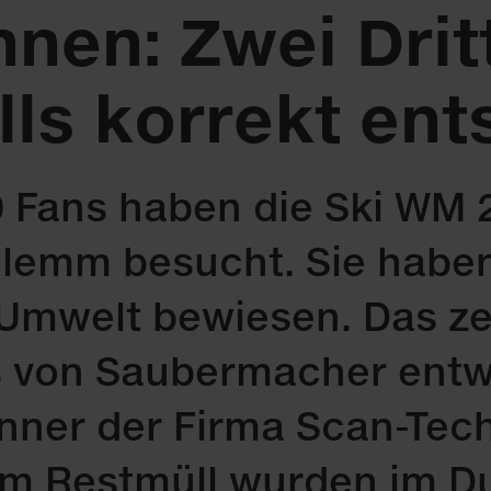
nnen: Zwei Drit
ls korrekt ent
 Fans ha­ben die Ski WM 2
glemm be­sucht. Sie ha­ben
Um­welt be­wie­sen. Das ze
es von Saubermacher entw
ner der Firma Scan-Tech. 
le im Rest­müll wur­den im 