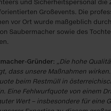
teers und Si­cher­heits­per­so­nal die Z
­ori­en­tier­ten Gro­ßevents. Die pro­fes­
 vor Ort wur­de maß­geb­lich durch die
n von Sau­ber­ma­cher so­wie des Toch­te
gen.
­ma­cher-Grün­der:
„Die ho­he Qua­li­t
t, dass un­se­re Maß­nah­men wir­ken.
uo­te beim Rest­müll in ös­ter­rei­chi­sc
n. Ei­ne Fehl­wurf­quo­te von ei­nem Drit
u­ter Wert – ins­be­son­de­re für ei­ne G
n­se­rer Ex­per­ti­se zu die­sem groß­ar­