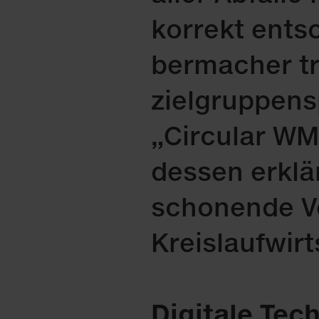
kor­rekt ent­s
ber­ma­cher tr
ziel­grup­pen
„Cir­cu­lar W
des­sen er­klä
scho­nen­de Ve
Kreis­lauf­wirt
Di­gi­ta­le Tec