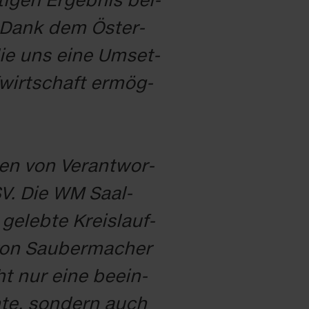
er Dank dem Ös­ter­
 die uns ei­ne Um­set­
­wirt­schaft er­mög­
n von Ver­ant­wor­
ÖSV. Die WM Saal­
e­leb­te Kreis­lauf­
von Sau­ber­ma­cher
ht nur ei­ne be­ein­
h­te, son­dern auch