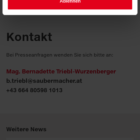
Ablehnen
Kontakt
Bei Presseanfragen wenden Sie sich bitte an:
Mag. Bernadette Triebl-Wurzenberger
b.triebl@saubermacher.at
+43 664 80598 1013
Weitere News