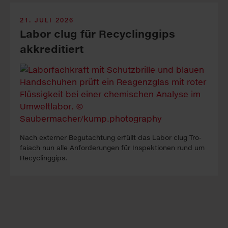
21. JULI 2026
Labor clug für Recyclinggips
akkreditiert
Nach ex­ter­ner Be­gutacht­ung erfüllt das La­bor clug Tro­
faiach nun alle An­forder­ung­en für In­spekt­ion­en rund um
Re­cyc­ling­gips.