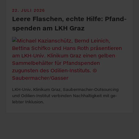
22. JULI 2026
Leere Fla­sch­en, echte Hil­fe: Pfand­
spen­den am LKH Graz
LKH-Univ. Kli­ni­kum Graz, Sauber­macher-Out­sour­cing
und Odilien-In­stitut ver­binden Nach­haltig­keit mit ge­
lebter In­klus­ion.