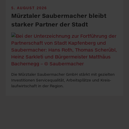
5. AUGUST 2026
Mürztaler Sauber­macher bleibt
starker Part­ner der Stadt
Die Mürztaler Sauber­macher GmbH stärkt mit ge­zielten
In­vest­itionen Service­qualität, Arbeits­plätze und Kreis­
lauf­wirt­schaft in der Re­gion.