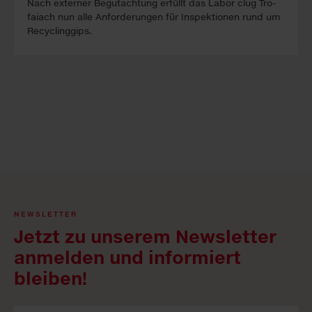
Nach ex­ter­ner Be­gutacht­ung erfüllt das La­bor clug Tro­
faiach nun alle An­forder­ung­en für In­spekt­ion­en rund um
Re­cyc­ling­gips.
NEWSLETTER
Jetzt zu unserem Newsletter
anmelden und informiert
bleiben!