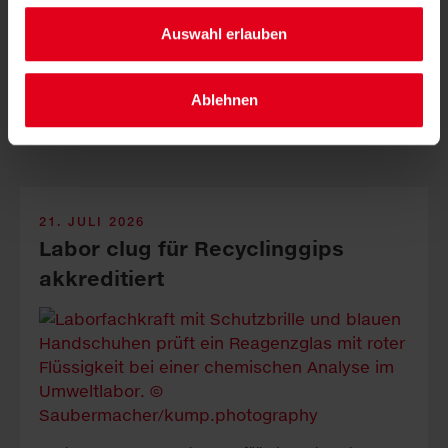
LKH-Univ. Kli­ni­kum Graz, Sauber­macher-Out­sour­cing
Auswahl erlauben
und Odilien-In­stitut ver­binden Nach­haltig­keit mit ge­
lebter In­klus­ion.
Ablehnen
21. JULI 2026
Labor clug für Recyclinggips
akkreditiert