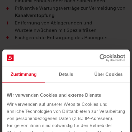
Einfamilienhaus) oder nach Sanierungen
Präventive Wartungsverträge zur Vermeidung von
Kanalverstopfung
Entfernung von Ablagerungen und
Wurzeleinwüchsen mit Spezialfräsen
Fachgerechte Entsorgung des Räumguts
Ihre Vorteile
Verlängerung der Lebensdauer von Rohren und
Kanälen
Zustimmung
Details
Über Cookies
Vermeidung von Kosten durch Prävention
Schutz vor Gerüchen, Ungeziefer und
Wir verwenden Cookies und externe Dienste
Wasserschäden
Ressourcenschonung durch Wasserrecycling
Wir verwenden auf unserer Website Cookies und
24h Notdienst für Kanal- & Rohrverstopfungen
ähnliche Technologien von Drittanbietern zur Verarbeitung
Alles aus einer Hand
von personenbezogenen Daten (z.B.: IP-Adressen).
Einige von ihnen sind notwendig für den Betrieb der