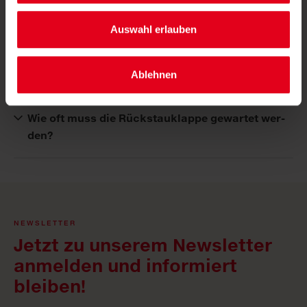
Wie viel Wasser wird bei einer Kanalreinigung
benötigt?
Auswahl erlauben
Wer ist für die War­tung des Ka­nals zu­stän­dig?
Ablehnen
Wie oft muss die Rück­stau­klap­pe ge­war­tet wer­
den?
NEWSLETTER
Jetzt zu unserem Newsletter
anmelden und informiert
bleiben!