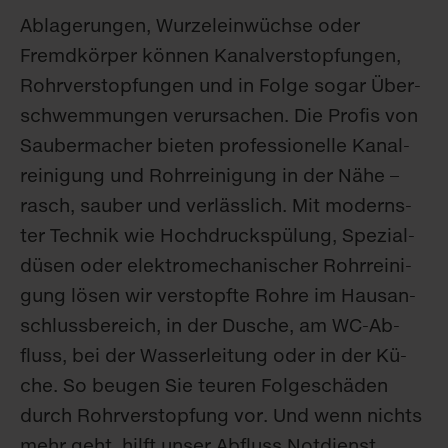
Ab­la­ge­run­gen, Wur­zel­ein­wüch­se oder
Fremd­kör­per kön­nen Ka­nal­ver­stop­fun­gen,
Rohr­ver­stop­fun­gen und in Fol­ge so­gar Über­
schwem­mun­gen ver­ur­sa­chen. Die Pro­fis von
Sau­ber­ma­cher bie­ten pro­fes­sio­nel­le Ka­nal­
rei­ni­gung und Rohr­rei­ni­gung in der Nä­he –
rasch, sau­ber und ver­läss­lich. Mit mo­derns­
ter Tech­nik wie Hoch­druck­spü­lung, Spe­zi­al­
dü­sen oder elek­tro­me­cha­ni­scher Rohr­rei­ni­
gung lö­sen wir ver­stopf­te Roh­re im Haus­an­
schluss­be­reich, in der Du­sche, am WC-Ab­
fluss, bei der Was­ser­lei­tung oder in der Kü­
che. So beu­gen Sie teu­ren Fol­ge­schä­den
durch Rohr­ver­stop­fung vor. Und wenn nichts
mehr geht, hilft un­ser Ab­fluss Not­dienst.