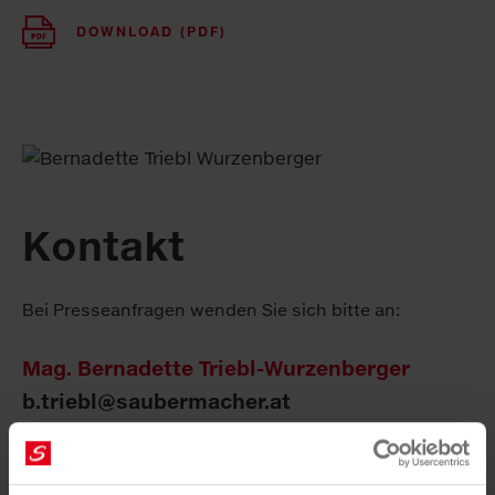
DOWNLOAD (PDF)
Kontakt
Bei Presseanfragen wenden Sie sich bitte an:
Mag. Bernadette Triebl-Wurzenberger
b.triebl@saubermacher.at
+43 664 80598 1013