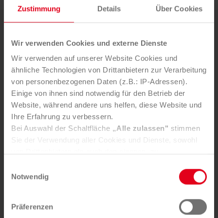
Zustimmung
Details
Über Cookies
Weitere News
Wir verwenden Cookies und externe Dienste
Wir verwenden auf unserer Website Cookies und
5. AUGUST 2026
ähnliche Technologien von Drittanbietern zur Verarbeitung
Mürztaler Sauber­macher bleibt
von personenbezogenen Daten (z.B.: IP-Adressen).
starker Part­ner der Stadt
Einige von ihnen sind notwendig für den Betrieb der
Website, während andere uns helfen, diese Website und
Ihre Erfahrung zu verbessern.
Bei Auswahl der Schaltfläche
„Alle zulassen"
stimmen
Sie der Verwendung aller Cookies und Dienste, sowohl
von Drittanbietern als auch den eigenen, zu.
In der Registerkarte
„Details“
haben Sie die Möglichkeit,
Einwilligungsauswahl
selbst zu entscheiden, welche Cookies-Setzung Sie
Notwendig
Die Mürztaler Sauber­macher GmbH stärkt mit ge­zielten
In­vest­itionen Service­qualität, Arbeits­plätze und Kreis­
akzeptieren.
lauf­wirt­schaft in der Re­gion.
Selbstverständlich können Sie über Consent Button in
Präferenzen
der linken unteren Ecke die gesetzte Zustimmung