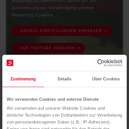
angezeigt zu bekommen, bitten wir um
Zustimmung zur Verwendung unserer
Marketing-Cookies.
COOKIE-EINSTELLUNGEN ANPASSEN
AUF YOUTUBE ANSEHEN
Zustimmung
Details
Über Cookies
Wir verwenden Cookies und externe Dienste
Wir verwenden auf unserer Website Cookies und
[1]
Quelle: Auswertung der
ähnliche Technologien von Drittanbietern zur Verarbeitung
Restmüllzusammensetzung in Österreich 2018/2019,
von personenbezogenen Daten (z.B.: IP-Adressen).
Seite 36.
https://www.bmk.gv.at/dam/jcr:c034808f-
Einige von ihnen sind notwendig für den Betrieb der