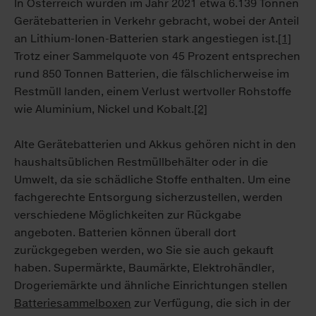
In Österreich wurden im Jahr 2021 etwa 6.139 Tonnen
Gerätebatterien in Verkehr gebracht, wobei der Anteil
an Lithium-Ionen-Batterien stark an­ge­stie­gen ist.
[1]
Trotz einer Sammelquote von 45 Prozent entsprechen
rund 850 Tonnen Batterien, die fälschlicherweise im
Restmüll landen, ei­nem Verlust wertvoller Rohstoffe
wie Aluminium, Nickel und Kobalt.
[2]
Alte Gerätebatterien und Akkus gehören nicht in den
haushaltsüblichen Restmüllbehälter oder in die
Umwelt, da sie schädliche Stoffe enthalten. Um eine
fachgerechte Entsorgung sicherzustellen, werden
verschiedene Möglichkeiten zur Rückgabe
angeboten. Batterien können überall dort
zurückgegeben werden, wo Sie sie auch gekauft
haben. Supermärkte, Baumärkte, Elektrohändler,
Drogeriemärkte und ähnliche Einrichtungen stellen
Batteriesammelboxen
zur Verfügung, die sich in der