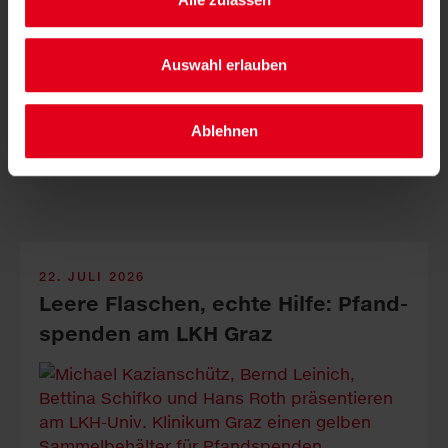
Die Mürztaler Sauber­macher GmbH stärkt mit ge­zielten
Auswahl erlauben
In­vest­itionen Service­qualität, Arbeits­plätze und Kreis­
lauf­wirt­schaft in der Re­gion.
Ablehnen
22. JULI 2026
Leere Fla­sch­en, echte Hil­fe: Pfand­
spen­den am LKH Graz