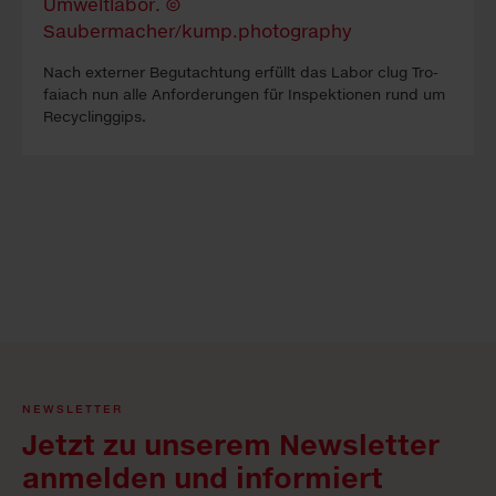
Nach ex­ter­ner Be­gutacht­ung erfüllt das La­bor clug Tro­
faiach nun alle An­forder­ung­en für In­spekt­ion­en rund um
Re­cyc­ling­gips.
NEWSLETTER
Jetzt zu unserem Newsletter
anmelden und informiert