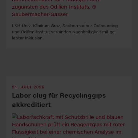
LKH-Univ. Kli­ni­kum Graz, Sauber­macher-Out­sour­cing
und Odilien-In­stitut ver­binden Nach­haltig­keit mit ge­
lebter In­klus­ion.
21. JULI 2026
Labor clug für Recyclinggips
akkreditiert