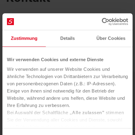
Bei Presseanfragen wenden Sie sich bitte an:
Mag. Bernadette Triebl-Wurzenberger
Zustimmung
Details
Über Cookies
b.triebl@saubermacher.at
+43 664 80598 1013
Wir verwenden Cookies und externe Dienste
Wir verwenden auf unserer Website Cookies und
ähnliche Technologien von Drittanbietern zur Verarbeitung
von personenbezogenen Daten (z.B.: IP-Adressen).
Weitere News
Einige von ihnen sind notwendig für den Betrieb der
Website, während andere uns helfen, diese Website und
Ihre Erfahrung zu verbessern.
5. AUGUST 2026
Bei Auswahl der Schaltfläche
„Alle zulassen"
stimmen
Mürztaler Sauber­macher bleibt
Sie der Verwendung aller Cookies und Dienste, sowohl
starker Part­ner der Stadt
von Drittanbietern als auch den eigenen, zu.
In der Registerkarte
„Details“
haben Sie die Möglichkeit,