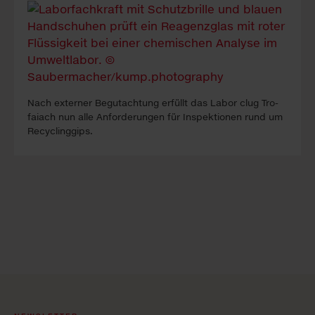
Nach ex­ter­ner Be­gutacht­ung erfüllt das La­bor clug Tro­
faiach nun alle An­forder­ung­en für In­spekt­ion­en rund um
Re­cyc­ling­gips.