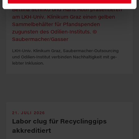
LKH-Univ. Kli­ni­kum Graz, Sauber­macher-Out­sour­cing
und Odilien-In­stitut ver­binden Nach­haltig­keit mit ge­
lebter In­klus­ion.
21. JULI 2026
Labor clug für Recyclinggips
akkreditiert