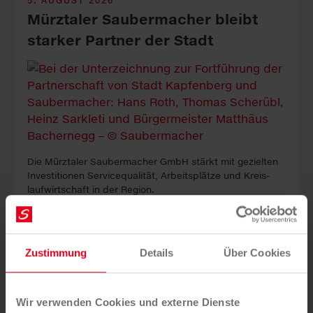
5. AUGUST 2026
Mürztaler Sauber­macher bleibt
starker Part­ner der Stadt
Die Mürztaler Sauber­macher GmbH stärkt mit ge­zielten
In­vest­itionen Service­qualität, Arbeits­plätze und Kreis­
lauf­wirt­schaft in der Re­gion.
Zustimmung
Details
Über Cookies
Wir verwenden Cookies und externe Dienste