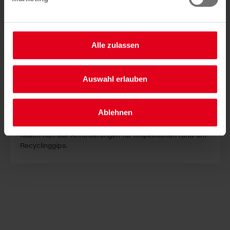
21. JULI 2026
Labor clug für Recyclinggips
akkreditiert
Alle zulassen
Auswahl erlauben
Ablehnen
Nach ex­ter­ner Be­gutacht­ung erfüllt das La­bor clug Tro­
faiach nun alle An­forder­ung­en für In­spekt­ion­en rund um
Re­cyc­ling­gips.