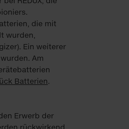
r bei REDUX, die
ioniers.
atterien, die mit
lt wurden,
izer). Ein weiterer
t wurden. Am
erätebatterien
tück Batterien
.
 den Erwerb der
werden rückwirkend