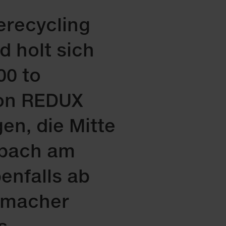
erecycling
d holt sich
00 to
von REDUX
en, die Mitte
nbach am
enfalls ab
ermacher