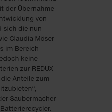
mit der Übernahme
ntwicklung von
d sich die nun
ie Claudia Möser
ns im Bereich
 jedoch keine
tterien zur REDUX
 die Anteile zum
itzubieten“,
i der Saubermacher
atterierecycler.