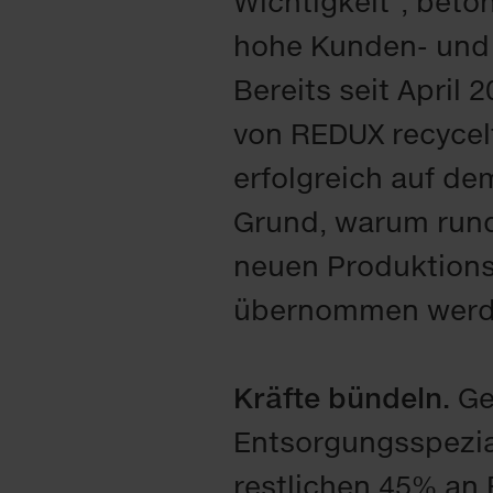
Wichtigkeit“, beto
hohe Kunden- und 
Bereits seit April 
von REDUX recycelt
erfolgreich auf de
Grund, warum rund
neuen Produktions
übernommen werde
Kräfte bündeln.
Ges
Entsorgungsspezia
restlichen 45% an