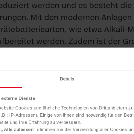
oduziert werden und es besteht die 
erungen. Mit den modernen Anlage
rätebatteriearten, wie etwa Alkali-
ufbereitet werden. Zudem ist der G
der internationalen Kunden von RED
sche Vorteile. Am Standort arbeiten
Details
externe Dienste
t.
Neben dem räumlichen Umzug k
bsite Cookies und ähnliche Technologien von Drittanbietern zu
logien für die Aufbereitung zum Ei
B.: IP-Adressen). Einige von ihnen sind notwendig für den Betr
site und Ihre Erfahrung zu verbessern.
rung bei Gerätebatterien erstmals z
e
„Alle zulassen"
stimmen Sie der Verwendung aller Cookies un