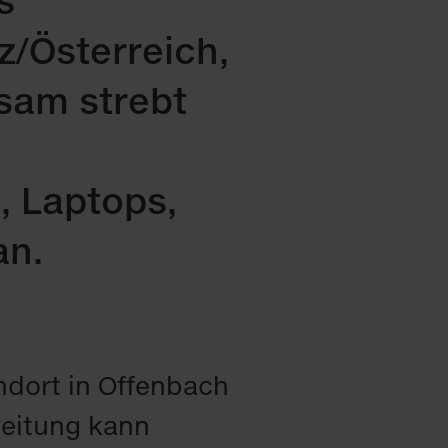
s
z/Österreich,
sam strebt
, Laptops,
an.
dort in Offenbach
eitung kann