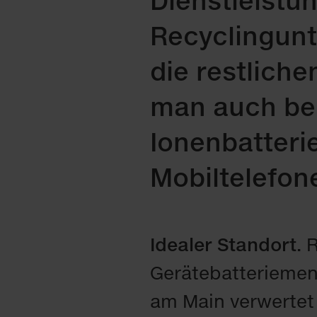
Dienstleistun
Recyclingunt
die restlich
man auch bei
Ionenbatteri
Mobiltelefon
Idealer Standort.
R
Gerätebatteriemen
am Main verwertet