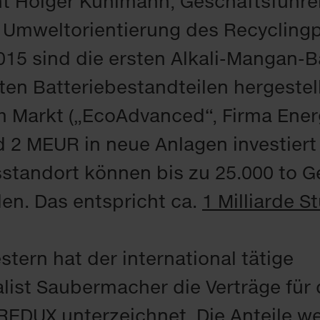
nt Holger Kuhlmann, Geschäftsführe
Umweltorientierung des Recyclingp
2015 sind die ersten Alkali-Mangan-B
en Batteriebestandteilen hergestel
m Markt („EcoAdvanced“, Firma Energ
 2 MEUR in neue Anlagen investier
standort können bis zu 25.000 to G
n. Das entspricht ca.
1 Milliarde S
tern hat der international tätige
list Saubermacher die Verträge für
 REDUX unterzeichnet. Die Anteile 