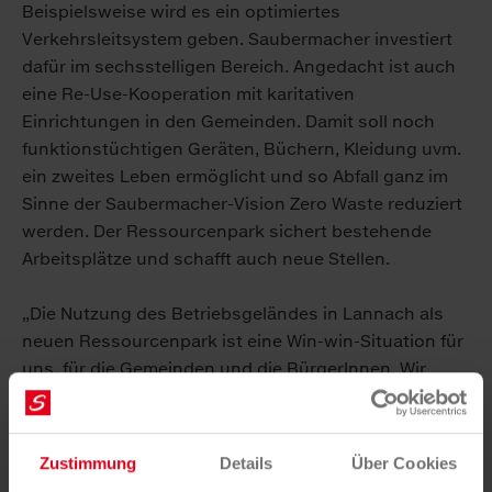
Beispielsweise wird es ein optimiertes
Verkehrsleitsystem geben. Saubermacher investiert
dafür im sechsstelligen Bereich. Angedacht ist auch
eine Re-Use-Kooperation mit karitativen
Einrichtungen in den Gemeinden. Damit soll noch
funktionstüchtigen Geräten, Büchern, Kleidung uvm.
ein zweites Leben ermöglicht und so Abfall ganz im
Sinne der Saubermacher-Vision Zero Waste reduziert
werden. Der Ressourcenpark sichert bestehende
Arbeitsplätze und schafft auch neue Stellen.
„Die Nutzung des Betriebsgeländes in Lannach als
neuen Ressourcenpark ist eine Win-win-Situation für
uns, für die Gemeinden und die BürgerInnen. Wir
schonen Ressourcen und müssen keine zusätzlichen
Flächen versiegeln“, sagt Hans Roth, Saubermacher-
Gründer.
Zustimmung
Details
Über Cookies