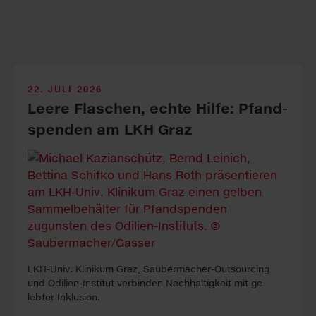
22. JULI 2026
Leere Fla­sch­en, echte Hil­fe: Pfand­
spen­den am LKH Graz
LKH-Univ. Kli­ni­kum Graz, Sauber­macher-Out­sour­cing
und Odilien-In­stitut ver­binden Nach­haltig­keit mit ge­
lebter In­klus­ion.