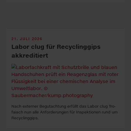
21. JULI 2026
Labor clug für Recyclinggips
akkreditiert
Nach ex­ter­ner Be­gutacht­ung erfüllt das La­bor clug Tro­
faiach nun alle An­forder­ung­en für In­spekt­ion­en rund um
Re­cyc­ling­gips.