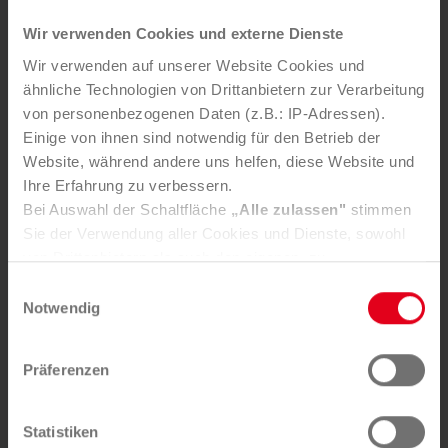
Weitere News
Wir verwenden Cookies und externe Dienste
Wir verwenden auf unserer Website Cookies und
ähnliche Technologien von Drittanbietern zur Verarbeitung
5. AUGUST 2026
von personenbezogenen Daten (z.B.: IP-Adressen).
Mürztaler Sauber­macher bleibt
Einige von ihnen sind notwendig für den Betrieb der
starker Part­ner der Stadt
Website, während andere uns helfen, diese Website und
Ihre Erfahrung zu verbessern.
Bei Auswahl der Schaltfläche
„Alle zulassen"
stimmen
Sie der Verwendung aller Cookies und Dienste, sowohl
von Drittanbietern als auch den eigenen, zu.
In der Registerkarte
„Details“
haben Sie die Möglichkeit,
Einwilligungsauswahl
selbst zu entscheiden, welche Cookies-Setzung Sie
Notwendig
Die Mürztaler Sauber­macher GmbH stärkt mit ge­zielten
akzeptieren.
In­vest­itionen Service­qualität, Arbeits­plätze und Kreis­
Selbstverständlich können Sie über Consent Button in
lauf­wirt­schaft in der Re­gion.
Präferenzen
der linken unteren Ecke die gesetzte Zustimmung
jederzeit widerrufen und Ihre Einstellungen verändern.
Nähere Informationen finden Sie in unserer
Statistiken