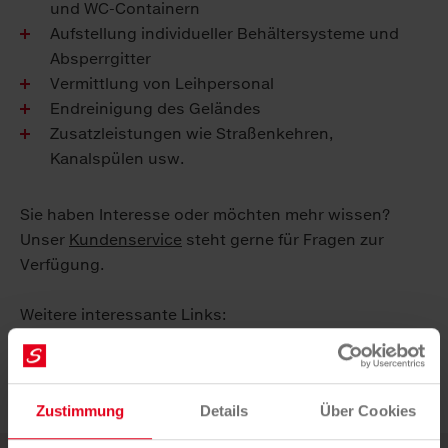
und WC-Containern
Aufstellung individueller Behältersysteme und
Absperrgitter
Vermittlung von Leihpersonal
Endreinigung des Geländes
Zusatzleistungen wie Straßenkehren,
Kanalspülen usw.
Sie haben Interesse oder möchten mehr wissen?
Unser
Kundenservice
steht gerne für Fragen zur
Verfügung.
Weitere interessante Links:
Alles rund um Events
Kontaktanfrage
Zustimmung
Details
Über Cookies