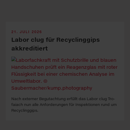
21. JULI 2026
Labor clug für Recyclinggips
akkreditiert
Nach ex­ter­ner Be­gutacht­ung erfüllt das La­bor clug Tro­
faiach nun alle An­forder­ung­en für In­spekt­ion­en rund um
Re­cyc­ling­gips.