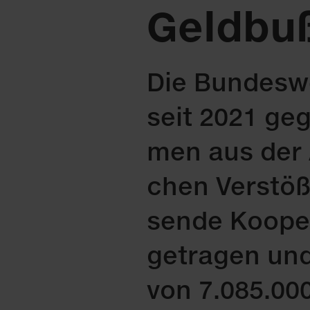
Geldbu
Die Bun­des­we
seit 2021 ge­g
men aus der Ab
chen Ver­stö­
sen­de Ko­ope­
ge­tra­gen und
von 7.085.000