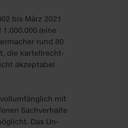
2002 bis März 2021
d 1.000.000 (ei­ne
ber­ma­cher rund 80
t, die kar­tell­recht­
cht ak­zep­ta­bel
voll­um­fäng­lich mit
e­nen Sach­ver­hal­te
­mög­licht. Das Un­