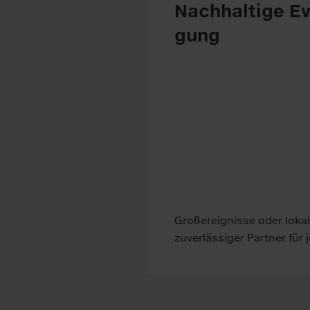
Nach­hal­ti­ge Ev
gung
Groß­er­eig­nis­se oder lo­ka­
zu­ver­läs­si­ger Part­ner für