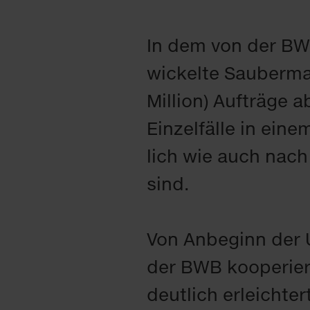
In dem von der BWB 
wi­ckel­te Sau­ber­m
Mil­li­on) Auf­trä­g
Ein­zel­fäl­le in ei­n
lich wie auch nach 
sind.
Von An­be­ginn der U
der BWB ko­ope­riert
deut­lich er­leich­te