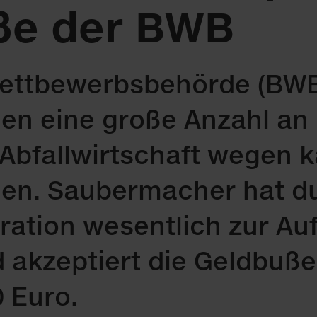
ße der BWB
tt­be­werbs­be­hör­de (BWB)
en ei­ne gro­ße An­zahl an 
­fall­wirt­schaft we­gen kar­
ßen. Sau­ber­ma­cher hat d
ra­ti­on we­sent­lich zur Auf
 ak­zep­tiert die Geld­bu­ß
 Eu­ro.