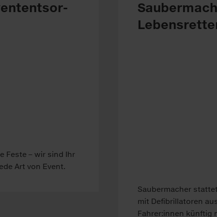
en­t­ent­sor­
Saubermache
Lebensrette
le Fes­te – wir sind Ihr
 je­de Art von Event.
Saubermacher stattet
mit Defibrillatoren a
Fahrer:innen künftig n