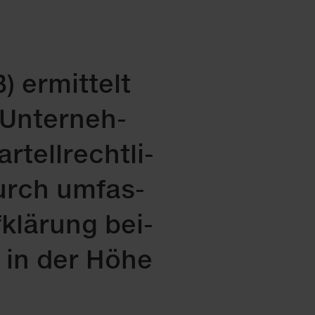
 er­mit­telt
Un­ter­neh­
tell­recht­li­
urch um­fas­
­klä­rung bei­
e in der Hö­he