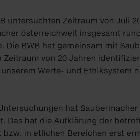
un­ter­such­ten Zeit­raum von Ju­li 
a­cher ös­ter­reich­weit ins­ge­samt run
e ab. Die BWB hat ge­mein­sam mit Sau­
em Zeit­raum von 20 Jah­ren iden­ti­fi­zier
un­se­rem Wer­te- und Ethik­sys­tem ni
n­ter­su­chun­gen hat Sau­ber­ma­cher 
. Das hat die Auf­klä­rung der be­trof­f
rt bzw. in et­li­chen Be­rei­chen erst er