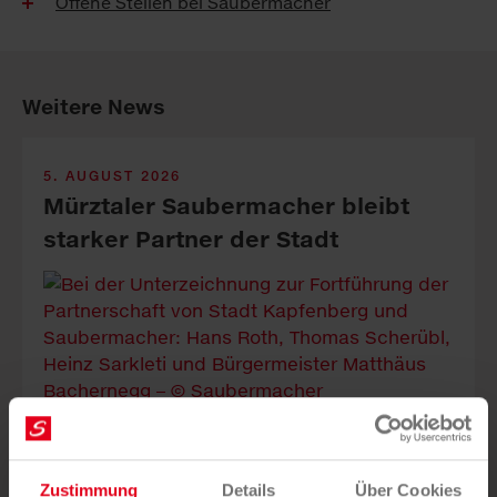
Offene Stellen bei Saubermacher
Weitere News
5. AUGUST 2026
Mürztaler Sauber­macher bleibt
starker Part­ner der Stadt
Die Mürztaler Sauber­macher GmbH stärkt mit ge­zielten
In­vest­itionen Service­qualität, Arbeits­plätze und Kreis­
lauf­wirt­schaft in der Re­gion.
Zustimmung
Details
Über Cookies