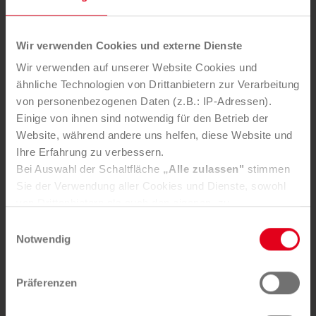
Wir verwenden Cookies und externe Dienste
Wir verwenden auf unserer Website Cookies und
ähnliche Technologien von Drittanbietern zur Verarbeitung
von personenbezogenen Daten (z.B.: IP-Adressen).
22. JULI 2026
Einige von ihnen sind notwendig für den Betrieb der
Leere Fla­sch­en, echte Hil­fe: Pfand­
Website, während andere uns helfen, diese Website und
Ihre Erfahrung zu verbessern.
spen­den am LKH Graz
Bei Auswahl der Schaltfläche
„Alle zulassen"
stimmen
Sie der Verwendung aller Cookies und Dienste, sowohl
von Drittanbietern als auch den eigenen, zu.
In der Registerkarte
„Details“
haben Sie die Möglichkeit,
Einwilligungsauswahl
selbst zu entscheiden, welche Cookies-Setzung Sie
Notwendig
akzeptieren.
Selbstverständlich können Sie über Consent Button in
Präferenzen
der linken unteren Ecke die gesetzte Zustimmung
LKH-Univ. Kli­ni­kum Graz, Sauber­macher-Out­sour­cing
jederzeit widerrufen und Ihre Einstellungen verändern.
und Odilien-In­stitut ver­binden Nach­haltig­keit mit ge­