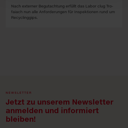
Nach ex­ter­ner Be­gutacht­ung erfüllt das La­bor clug Tro­
faiach nun alle An­forder­ung­en für In­spekt­ion­en rund um
Re­cyc­ling­gips.
NEWSLETTER
Jetzt zu unserem Newsletter
anmelden und informiert
bleiben!