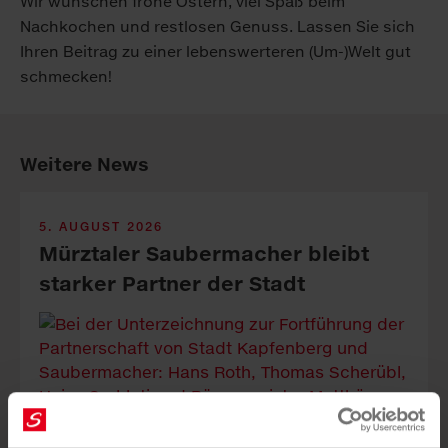
Wir wünschen frohe Ostern, viel Spaß beim
Nachkochen und restlosen Genuss. Lassen Sie sich
Ihren Beitrag zu einer lebenswerteren (Um-)Welt gut
schmecken!
Weitere News
5. AUGUST 2026
Mürztaler Sauber­macher bleibt
starker Part­ner der Stadt