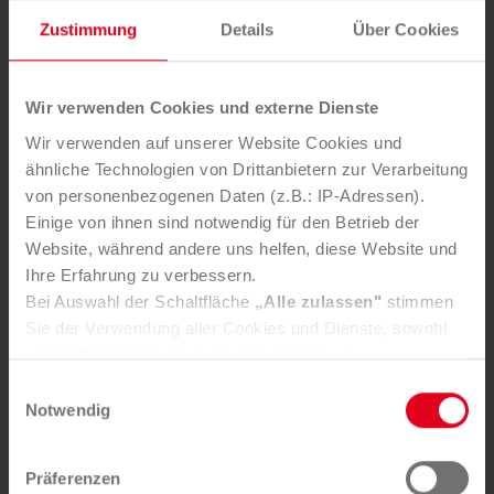
Die Mürztaler Sauber­macher GmbH stärkt mit ge­zielten
Zustimmung
Details
Über Cookies
In­vest­itionen Service­qualität, Arbeits­plätze und Kreis­
lauf­wirt­schaft in der Re­gion.
Wir verwenden Cookies und externe Dienste
Wir verwenden auf unserer Website Cookies und
ähnliche Technologien von Drittanbietern zur Verarbeitung
von personenbezogenen Daten (z.B.: IP-Adressen).
Einige von ihnen sind notwendig für den Betrieb der
Website, während andere uns helfen, diese Website und
22. JULI 2026
Ihre Erfahrung zu verbessern.
Leere Fla­sch­en, echte Hil­fe: Pfand­
Bei Auswahl der Schaltfläche
„Alle zulassen"
stimmen
spen­den am LKH Graz
Sie der Verwendung aller Cookies und Dienste, sowohl
von Drittanbietern als auch den eigenen, zu.
In der Registerkarte
„Details“
haben Sie die Möglichkeit,
Einwilligungsauswahl
selbst zu entscheiden, welche Cookies-Setzung Sie
Notwendig
akzeptieren.
Selbstverständlich können Sie über Consent Button in
Präferenzen
der linken unteren Ecke die gesetzte Zustimmung