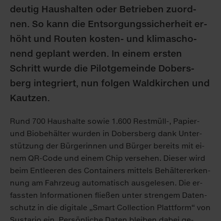
deu­tig Haus­hal­ten oder Be­trie­ben zu­ord­
nen. So kann die Ent­sor­gungs­si­cher­heit er­
höht und Rou­ten kos­ten- und kli­ma­scho­
nend ge­plant wer­den. In ei­nem ers­ten
Schritt wur­de die Pi­lot­ge­mein­de Do­bers­
berg in­te­griert, nun fol­gen Wald­kir­chen und
Kau­t­zen.
Rund 700 Haus­hal­te so­wie 1.600 Rest­müll-, Pa­pier-
und Bio­be­häl­ter wur­den in Do­bers­berg dank Un­ter­
stüt­zung der Bür­ge­rin­nen und Bür­ger be­reits mit ei­
nem QR-Code und ei­nem Chip ver­se­hen. Die­ser wird
beim Ent­lee­ren des Con­tai­ners mit­tels Be­häl­ter­er­ken­
nung am Fahr­zeug au­to­ma­tisch aus­ge­le­sen. Die er­
fass­ten In­for­ma­tio­nen flie­ßen un­ter stren­gem Da­ten­
schutz in die di­gi­ta­le „Smart Collec­tion Platt­form“ von
Sus­ta­rio ein. Per­sön­li­che Da­ten blei­ben da­bei ge­