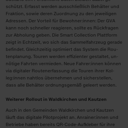
schützt. Er­fasst wer­den aus­schließ­lich Be­häl­ter und
Frak­ti­on, so­wie de­ren Zu­ord­nung zu den je­wei­li­gen
Adres­sen. Der Vor­teil für Be­woh­ner:in­nen: Der GVA
kann noch schnel­ler rea­gie­ren, soll­te es Rück­fra­gen
zur Ab­ho­lung ge­ben. Die Smart Collec­tion Platt­form
zeigt in Echt­zeit, wo sich das Sam­mel­fahr­zeug ge­ra­de
be­fin­det. Gleich­zei­tig op­ti­miert das Sys­tem die Rou­
ten­pla­nung. Tou­ren wer­den ef­fi­zi­en­ter ge­stal­tet, un­
nö­ti­ge Fahr­ten ver­mie­den. Neue Fah­rer:in­nen kön­nen
via di­gi­ta­ler Rou­ten­er­fas­sung die Tou­ren ih­rer Kol­
leg:in­nen naht­los über­neh­men und si­cher­stel­len,
dass al­le Be­häl­ter ord­nungs­ge­mäß ge­leert wer­den.
Wei­te­rer Rol­l­out in Wald­kir­chen und Kau­t­zen
Auch in den Ge­mein­den Wald­kir­chen und Kau­t­zen
läuft das di­gi­ta­le Pi­lot­pro­jekt an. An­rai­ner:in­nen und
Be­trie­be ha­ben be­reits QR-Code-Auf­kle­ber für ih­re