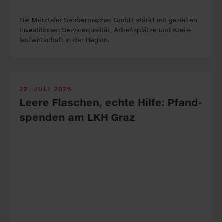
Die Mürztaler Sauber­macher GmbH stärkt mit ge­zielten
In­vest­itionen Service­qualität, Arbeits­plätze und Kreis­
lauf­wirt­schaft in der Re­gion.
22. JULI 2026
Leere Fla­sch­en, echte Hil­fe: Pfand­
spen­den am LKH Graz