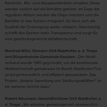
Rest­müll-, Bio- und Alt­pa­pier­be­häl­ter er­hal­ten. Die­se
wer­den seit­lich auf die Be­häl­ter ge­klebt. Im Zu­ge der
re­gu­lä­ren Ab­fuhr wer­den die Chips mon­tiert und die
Be­häl­ter in das Sys­tem in­te­griert. So lässt sich die
Qua­li­tät der Ent­sor­gung wei­ter stei­gern. Gleich­zei­tig
schafft das Sys­tem mehr Trans­pa­renz und sorgt für
ei­ne ge­büh­ren­ge­rech­te Ab­fall­wirt­schaft.
Man­fred Wühl, Ob­mann GVA Waid­ho­fen a. d. Tha­ya
und Bür­ger­meis­ter Ge­mein­de Kau­t­zen:
„Der Ab­fall­
ver­band wur­de 1993 ge­grün­det, um die kom­mu­na­le
Ab­fall­wirt­schaft ge­mein­sam im Be­zirk Waid­ho­fen/Tha­
ya bür­ger­freund­lich und ef­fi­zi­ent ab­zu­wi­ckeln. Das
Pro­jekt „Smar­te Samm­lung von Sied­lungs­ab­fäl­len“ ist
ein wei­te­rer Schritt da­zu.“
Ro­bert Alt­schach, Ge­schäfts­füh­rer GVA Waid­ho­fen a.
d. Tha­ya:
„Wir ar­bei­ten ge­mein­sam mit un­se­ren Ent­