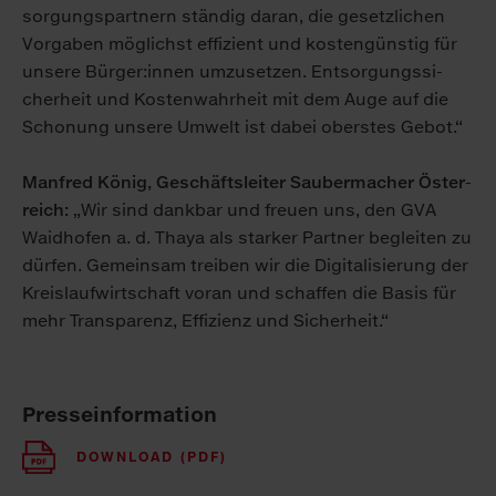
sor­gungs­part­nern stän­dig dar­an, die ge­setz­li­chen
Vor­ga­ben mög­lichst ef­fi­zi­ent und kos­ten­güns­tig für
un­se­re Bür­ger:in­nen um­zu­set­zen. Ent­sor­gungs­si­
cher­heit und Kos­ten­wahr­heit mit dem Au­ge auf die
Scho­nung un­se­re Um­welt ist da­bei obers­tes Ge­bot.“
Man­fred Kö­nig, Ge­schäfts­lei­ter Sau­ber­ma­cher Ös­ter­
reich:
„Wir sind dank­bar und freu­en uns, den GVA
Waid­ho­fen a. d. Tha­ya als star­ker Part­ner be­glei­ten zu
dür­fen. Ge­mein­sam trei­ben wir die Di­gi­ta­li­sie­rung der
Kreis­lauf­wirt­schaft vor­an und schaf­fen die Ba­sis für
mehr Trans­pa­renz, Ef­fi­zi­enz und Si­cher­heit.“
Presseinformation
DOWNLOAD (PDF)