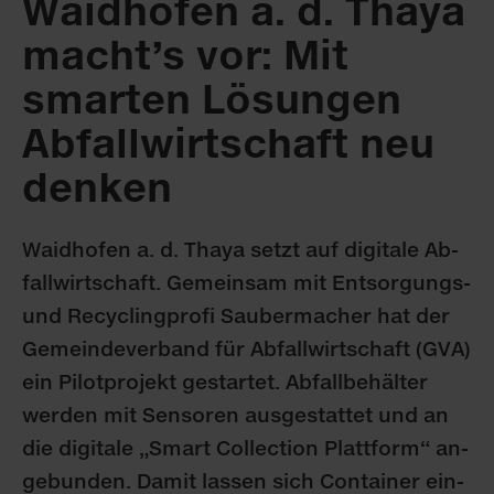
Waid­ho­fen a. d. Tha­ya
macht’s vor: Mit
smar­ten Lö­sun­gen
Ab­fall­wirt­schaft neu
den­ken
Waid­ho­fen a. d. Tha­ya setzt auf di­gi­ta­le Ab­
fall­wirt­schaft. Ge­mein­sam mit Ent­sor­gungs-
und Re­cy­cling­pro­fi Sau­ber­ma­cher hat der
Ge­mein­de­ver­band für Ab­fall­wirt­schaft (GVA)
ein Pi­lot­pro­jekt ge­star­tet. Ab­fall­be­häl­ter
wer­den mit Sen­so­ren aus­ge­stat­tet und an
die di­gi­ta­le „Smart Collec­tion Platt­form“ an­
ge­bun­den. Da­mit las­sen sich Con­tai­ner ein­