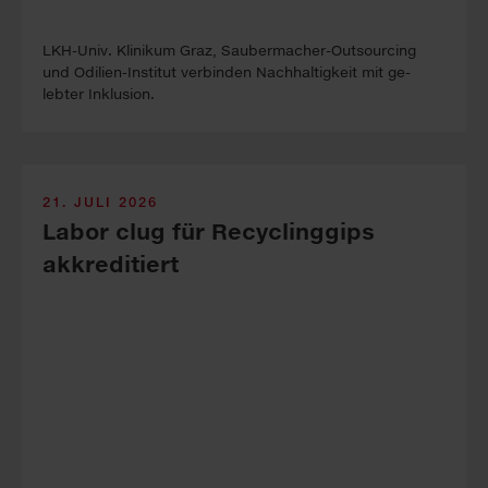
LKH-Univ. Kli­ni­kum Graz, Sauber­macher-Out­sour­cing
und Odilien-In­stitut ver­binden Nach­haltig­keit mit ge­
lebter In­klus­ion.
21. JULI 2026
Labor clug für Recyclinggips
akkreditiert