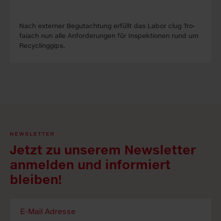
Nach ex­ter­ner Be­gutacht­ung erfüllt das La­bor clug Tro­
faiach nun alle An­forder­ung­en für In­spekt­ion­en rund um
Re­cyc­ling­gips.
NEWSLETTER
Jetzt zu unserem Newsletter
anmelden und informiert
bleiben!