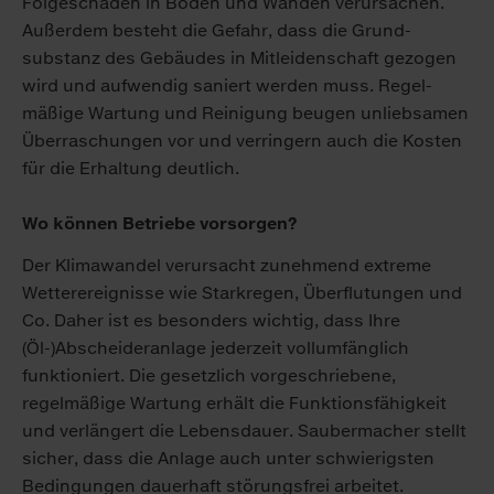
Folge­schäden in Böden und Wänden verursachen.
Außerdem besteht die Gefahr, dass die Grund­
substanz des Gebäudes in Mit­leiden­schaft gezogen
wird und aufwendig saniert werden muss. Regel­
mäßige Wartung und Reinigung beugen un­liebsamen
Überraschungen vor und ver­ringern auch die Kosten
für die Er­haltung deutlich.
Wo können Betriebe vorsorgen?
Der Klima­wandel verursacht zunehmend extreme
Wetter­ereignisse wie Starkregen, Über­flutungen und
Co. Daher ist es besonders wichtig, dass Ihre
(Öl-)Abscheideranlage jederzeit vollumfänglich
funktioniert. Die gesetzlich vor­geschriebene,
regelmäßige Wartung erhält die Funktions­fähigkeit
und verlängert die Lebens­dauer. Sauber­macher stellt
sicher, dass die Anlage auch unter schwierigsten
Bedingungen dauerhaft störungs­frei arbeitet.