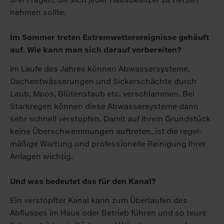
nehmen sollte.
Im Sommer treten Extremwetterereignisse gehäuft
auf. Wie kann man sich darauf vorbereiten?
Im Laufe des Jahres können Ab­wasser­systeme,
Dach­ent­wässerungen und Sicker­schächte durch
Laub, Moos, Blüten­staub etc. ver­schlammen. Bei
Starkregen können diese Ab­wasser­systeme dann
sehr schnell ver­stopfen. Damit auf Ihrem Grund­stück
keine Über­schwemmungen auftreten, ist die regel­
mäßige Wartung und professionelle Reinigung Ihrer
An­lagen wichtig.
Und was bedeutet das für den Kanal?
Ein ver­stopfter Kanal kann zum Über­laufen des
Abflusses im Haus oder Betrieb führen und so teure