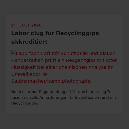
21. JULI 2026
Labor clug für Recyclinggips
akkreditiert
Nach ex­ter­ner Be­gutacht­ung erfüllt das La­bor clug Tro­
faiach nun alle An­forder­ung­en für In­spekt­ion­en rund um
Re­cyc­ling­gips.