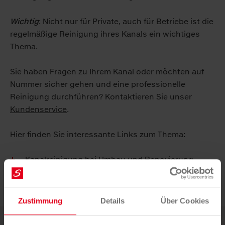
Wichtig
: Nicht nur für Private, auch für Betriebe ist die
regelmäßige Reinigung ihres Kanals ein wichtiges
Thema.
Sie haben Fragen zu Ihrem Kanal oder möchten auf
Nummer sicher gehen und eine professionelle
Reinigung durch­führen? Kontaktieren Sie unser
Kundenservice
.
Hier finden Sie interessante Links zum Thema:
Kanalreinigung
bei Umbau und Renovierung
24/7 Notdienst
für Kanal & Rohrverstopfungen
Services rund um den Kanal
Zustimmung
Details
Über Cookies