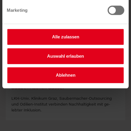
hier.
Marketing
22. JULI 2026
Leere Fla­sch­en, echte Hil­fe: Pfand­
Alle zulassen
spen­den am LKH Graz
Auswahl erlauben
Ablehnen
LKH-Univ. Kli­ni­kum Graz, Sauber­macher-Out­sour­cing
und Odilien-In­stitut ver­binden Nach­haltig­keit mit ge­
lebter In­klus­ion.