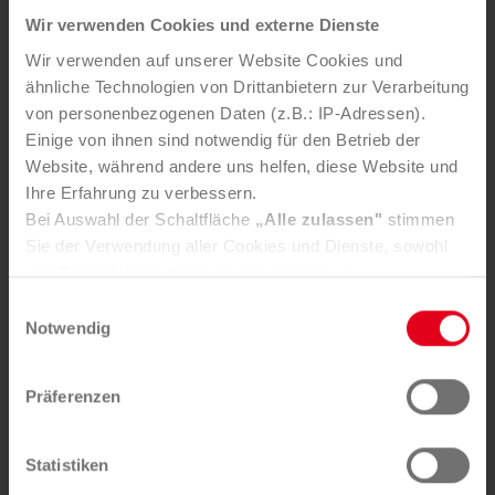
Weitere News
Wir verwenden Cookies und externe Dienste
Wir verwenden auf unserer Website Cookies und
5. AUGUST 2026
ähnliche Technologien von Drittanbietern zur Verarbeitung
Mürztaler Sauber­macher bleibt
von personenbezogenen Daten (z.B.: IP-Adressen).
Einige von ihnen sind notwendig für den Betrieb der
starker Part­ner der Stadt
Website, während andere uns helfen, diese Website und
Ihre Erfahrung zu verbessern.
Bei Auswahl der Schaltfläche
„Alle zulassen"
stimmen
Sie der Verwendung aller Cookies und Dienste, sowohl
von Drittanbietern als auch den eigenen, zu.
In der Registerkarte
„Details“
haben Sie die Möglichkeit,
Einwilligungsauswahl
selbst zu entscheiden, welche Cookies-Setzung Sie
Notwendig
Die Mürztaler Sauber­macher GmbH stärkt mit ge­zielten
akzeptieren.
In­vest­itionen Service­qualität, Arbeits­plätze und Kreis­
Selbstverständlich können Sie über Consent Button in
lauf­wirt­schaft in der Re­gion.
Präferenzen
der linken unteren Ecke die gesetzte Zustimmung
jederzeit widerrufen und Ihre Einstellungen verändern.
Nähere Informationen finden Sie in unserer
Statistiken
Datenschutzerklärung
. Unser
Impressum
finden Sie